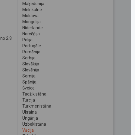
Maķedonija
Melnkalne
Moldova
Mongolija
Nīderlande
Norvēģija
 no 2.8
Polija
Portugāle
Rumānija
Serbija
Slovākija
Slovēnija
Somija
Spānija
Šveice
Tadžikistāna
Turcija
Turkmenistāna
Ukraina
Ungārija
Uzbekistāna
Vācija