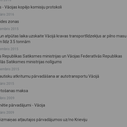
lis 2016
s - Vācijas kopējo komisiju protokoli
vāris 2016
vides zonas
embris 2015
un atpūtas laika uzskaite Vācijā kravas transportlīdzekļus ar pilno masu
 līdz 3.5 tonnām
embris 2015
as Republikas Satiksmes ministrijas un Vācijas Federatīvās Republikas
lās Satiksmes ministrijas nolīgums
tembris 2015
autisku atkritumu pārvadāšana ar autotransportu Vācijā
vāris 2015
ietošanas maksa
obris 2009
ētie pārvadājumi - Vācija
vāris 2009
, izmaiņas atļautajos pārvadājumos uz/no Krieviju