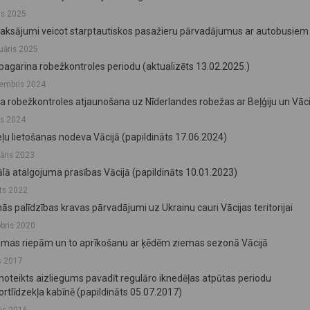
js 2025
ksājumi veicot starptautiskos pasažieru pārvadājumus ar autobusiem 
ruāris 2025
 pagarina robežkontroles periodu (aktualizēts 13.02.2025.)
embris 2024
īga robežkontroles atjaunošana uz Nīderlandes robežas ar Beļģiju un Vāci
js 2024
ļu lietošanas nodeva Vācijā (papildināts 17.06.2024)
vāris 2023
lā atalgojuma prasības Vācijā (papildināts 10.01.2023)
ts 2022
s palīdzības kravas pārvadājumi uz Ukrainu cauri Vācijas teritorijai
obris 2020
emas riepām un to aprīkošanu ar ķēdēm ziemas sezonā Vācijā
js 2017
 noteikts aizliegums pavadīt regulāro iknedēļas atpūtas periodu
ortlīdzekļa kabīnē (papildināts 05.07.2017)