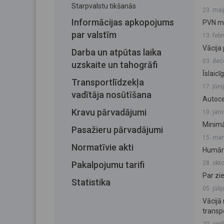
Starpvalstu tikšanās
23. mai
Informācijas apkopojums
PVN ma
par valstīm
13. feb
Vācija
Darba un atpūtas laika
03. dec
uzskaite un tahogrāfi
Īslaic
Transportlīdzekļa
17. jūni
vadītāja nosūtīšana
Autoce
Kravu pārvadājumi
10. jan
Minimā
Pasažieru pārvadājumi
15. mar
Normatīvie akti
Humānā
Pakalpojumu tarifi
28. okt
Par zi
Statistika
05. jūli
Vācijā
transp