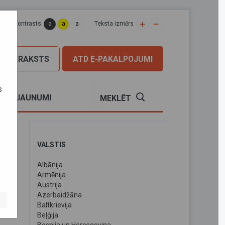
a
a
a
apas kontrasts
Teksta izmērs
PIERAKSTS
ATD E-PAKALPOJUMI
s
S
JAUNUMI
MEKLĒT
VALSTIS
Albānija
Armēnija
Austrija
Azerbaidžāna
Baltkrievija
Beļģija