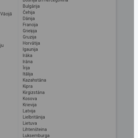
Bosnija un Hercegovina
Bulgārija
Čehija
Vācijā
Dānija
Francija
Grieķija
Gruzija
Horvātija
ju
Igaunija
Irāka
Irāna
Īrija
Itālija
Kazahstāna
Kipra
Kirgizstāna
Kosova
Krievija
Latvija
Lielbritānija
Lietuva
Lihtenšteina
Luksemburga