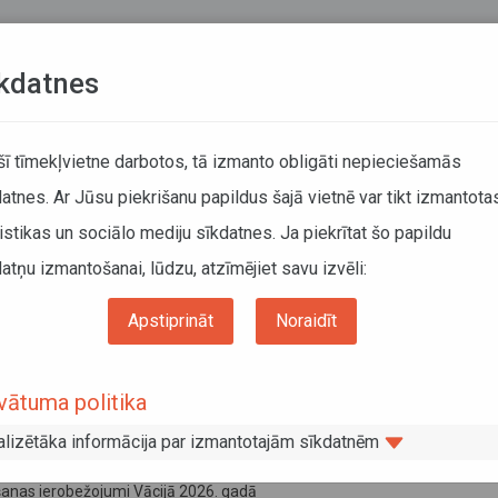
Teksta versija
L
kdatnes
KUSTĪBAS SARAKSTI
 šī tīmekļvietne darbotos, tā izmanto obligāti nepieciešamās
atnes. Ar Jūsu piekrišanu papildus šajā vietnē var tikt izmantota
DĀTĀJIEM
SABIEDRISKAIS TRANSPORTS
PAR MUM
istikas un sociālo mediju sīkdatnes. Ja piekrītat šo papildu
atņu izmantošanai, lūdzu, atzīmējiet savu izvēli:
Informācija pārvadātājiem
Informācija par valstīm
Vācija
Apstiprināt
Noraidīt
ija
vātuma politika
vāris 2026
s trešo valstu atļauju saņemšana 2026.gadā
alizētāka informācija par izmantotajām sīkdatnēm
embris 2025
anas ierobežojumi Vācijā 2026. gadā