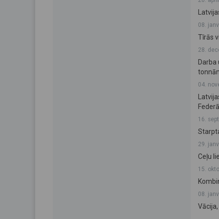
20. aprī
Latvija
08. jan
Tīrās 
28. dec
Darba 
tonnām
04. nov
Latvij
Federā
16. sep
Starpt
29. jan
Ceļu l
15. okt
Kombin
08. jan
Vācija