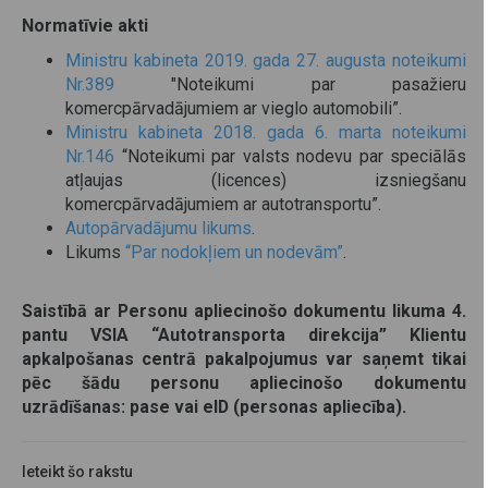
Normatīvie akti
Ministru kabineta 2019. gada 27. augusta noteikumi
Nr.389
"Noteikumi par pasažieru
komercpārvadājumiem ar vieglo automobili”.
Ministru kabineta 2018. gada 6. marta noteikumi
Nr.146
“Noteikumi par valsts nodevu par speciālās
atļaujas (licences) izsniegšanu
komercpārvadājumiem ar autotransportu”.
Autopārvadājumu likums
.
Likums
“Par nodokļiem un nodevām”
.
Saistībā ar Personu apliecinošo dokumentu likuma 4.
pantu VSIA “Autotransporta direkcija” Klientu
apkalpošanas centrā pakalpojumus var saņemt tikai
pēc šādu personu apliecinošo dokumentu
uzrādīšanas: pase vai eID (personas apliecība).
Ieteikt šo rakstu