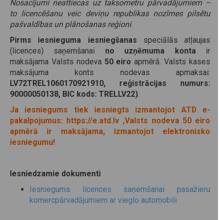
Nosacījumi neattiecas uz taksometru pārvadājumiem –
to licencēšanu veic deviņu republikas nozīmes pilsētu
pašvaldības un plānošanas reģioni
.
Pirms iesnieguma iesniegšanas
speciālās atļaujas
(licences) saņemšanai
no uzņēmuma konta
ir
maksājama Valsts nodeva
50 eiro
apmērā. Valsts kases
maksājuma konts nodevas apmaksai:
LV72TREL1060170921910, reģistrācijas numurs:
90000050138, BIC kods: TRELLV22)
.
Ja iesniegums tiek iesniegts izmantojot ATD e-
pakalpojumus:
https://e.atd.lv
,Valsts nodeva 50 eiro
apmērā ir maksājama, izmantojot elektronisko
iesniegumu!
Iesniedzamie dokumenti
Iesniegums licences saņemšanai pasažieru
komercpārvadājumiem ar vieglo automobili