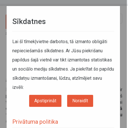
Pārlekt uz galveno saturu
Toggle
Sīkdatnes
naviga
Sākums
Pakalpojumi
Pasažieru komercpārvadājumi ar vieglo automobili
Lai šī tīmekļvietne darbotos, tā izmanto obligāti
Licence pasažieru komercpārvadājumiem ar vieglo automobili
nepieciešamās sīkdatnes. Ar Jūsu piekrišanu
papildus šajā vietnē var tikt izmantotas statistikas
Licence pasažieru
un sociālo mediju sīkdatnes. Ja piekrītat šo papildu
komercpārvadājumiem ar vieglo
sīkdatņu izmantošanai, lūdzu, atzīmējiet savu
automobili
izvēli:
Pasažieru komercpārvadājums ar vieglo automobili ir
pārvadājums līdztekus taksometru pakalpojumiem, kurš
Apstiprināt
Noraidīt
tiek piedāvāts, pieprasīts un apstiprināts, izmantojot, tikai
elektronisko sakaru līdzekļus
tiešsaistes režīmā
tīmekļvietnē vai mobilajā lietotnē, un par kuru
Privātuma politika
apmaksa tiek veikta tikai bezskaidrā naudā.