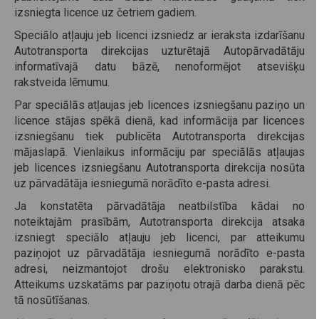
izsniegta licence uz četriem gadiem.
Speciālo atļauju jeb licenci izsniedz ar ieraksta izdarīšanu
Autotransporta direkcijas uzturētajā Autopārvadātāju
informatīvajā datu bāzē, nenoformējot atsevišķu
rakstveida lēmumu.
Par speciālās atļaujas jeb licences izsniegšanu paziņo un
licence stājas spēkā dienā, kad informācija par licences
izsniegšanu tiek publicēta Autotransporta direkcijas
mājaslapā. Vienlaikus informāciju par speciālās atļaujas
jeb licences izsniegšanu Autotransporta direkcija nosūta
uz pārvadātāja iesniegumā norādīto e-pasta adresi.
Ja konstatēta pārvadātāja neatbilstība kādai no
noteiktajām prasībām, Autotransporta direkcija atsaka
izsniegt speciālo atļauju jeb licenci, par atteikumu
paziņojot uz pārvadātāja iesniegumā norādīto e-pasta
adresi, neizmantojot drošu elektronisko parakstu.
Atteikums uzskatāms par paziņotu otrajā darba dienā pēc
tā nosūtīšanas.