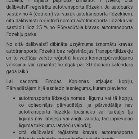
līdzekļi, ir atļauts papildus izmantot 1 (vienu) citā
dalībvalstī reģistrētu autotransporta līdzekli. Ja autoparks
sastāv no 4 (četriem) vai vairāk autotransporta līdzekļiem,
citā dalībvalstī reģistrēti nomāti autotransporta līdzekļi var
sastādīt līdz 25 % no Pārvadātāja kravas autotransporta
līdzekļu parka.
No citā dalībvalstī dibināta uzņēmuma iznomātu kravas
autotransporta līdzekli bez reģistrācijas Transportlīdzekļu
un to vadītāju valsts reģistrā kravas komercpārvadājumu
veikšanai var izmantot ne ilgāk par 30 dienām kalendāra
gada laikā.
Lai saņemtu Eiropas Kopienas atļaujas kopiju,
Pārvadātājam ir jāiesniedz iesniegums, kuram pievieno:
autotransporta līdzekļa nomas līgumu vai tā kopiju,
ko apliecinājis pārvadātājs, ja pārvadātājs nav
autotransporta līdzekļa īpašnieks vai turētājs (ja
līgums nav latviešu vai angļu valodā, tad jāpievieno
līguma tulkojums latviešu valodā);
citā dalībvalstī reģistrēta kravas autotransporta