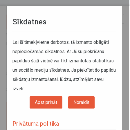
Pārlekt uz galveno saturu
Toggle
Sīkdatnes
naviga
Sākums
Pakalpojumi
Kravu pārvadājumi
Eiropas Kopienas atļaujas apliecināta kopija starptautiskiem kravu
Lai šī tīmekļvietne darbotos, tā izmanto obligāti
komercpārvadājumiem ar autotransportu
nepieciešamās sīkdatnes. Ar Jūsu piekrišanu
papildus šajā vietnē var tikt izmantotas statistikas
Eiropas Kopienas atļaujas
un sociālo mediju sīkdatnes. Ja piekrītat šo papildu
apliecināta kopija starptautiskiem
sīkdatņu izmantošanai, lūdzu, atzīmējiet savu
kravu komercpārvadājumiem ar
autotransportu
izvēli:
Apstiprināt
Noraidīt
Eiropas Kopienas atļaujas apliecinātas kopijas
izsniegšana komercpārvadājumu veikšanai ar
Privātuma politika
kravas autotransportu – vienam mēnesim