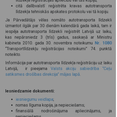
līdzekļa reģistrācijas apliecību vai tās kopiju;
citā dalībvalstī reģistrēta kravas autotransporta
līdzekļa tehniskās apskates protokolu vai tā kopiju.
Ja Pārvadātājs vēlas nomāto autotransporta līdzekli
izmantot ilgāk par 30 dienām kalendārā gada laikā, tam ir
iespēja autotransporta līdzekli reģistrēt Latvijā uz laiku,
kas nepārsniedz 3 (trīs) gadus, saskaņā ar Ministru
kabineta 2010. gada 30. novembra noteikumu
Nr. 1080
“Transportlīdzekļu reģistrācijas noteikumi” 74. punktā
noteikto.
Informācija par autotransporta līdzekļa reģistrāciju uz laiku
Latvijā, ir pieejama
Valsts akciju sabiedrība “Ceļu
satiksmes drošības direkcija” mājas lapā
.
Iesniedzamie dokumenti:
iesniegumu veidlapa
;
nomas līguma kopija, ja nepieciešams;
finansiālā nodrošinājuma apliecinājums, ja
nepieciešams.