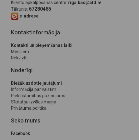
Klientu apkalpošanas centrs:
riga.kac@atd.lv
67280485
Tālrunis:
e-adrese
Kontaktinformācija
Kontakti un pieņemšanas laiki
Medijiem
Rekvizīti
Noderīgi
Biežāk uzdotie jautājumi
Informācija par valstīm
Piekļūstamības paziņojums
Sīkdatņu izvēles maiņa
Privātuma politika
Seko mums
Facebook