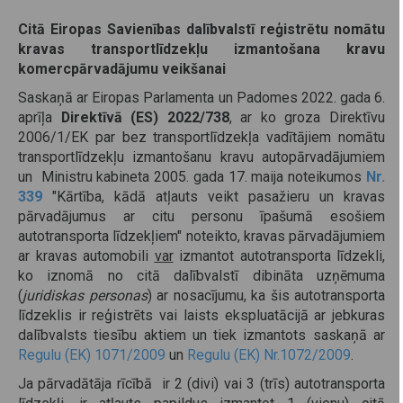
Citā Eiropas Savienības dalībvalstī reģistrētu nomātu
kravas transportlīdzekļu izmantošana kravu
komercpārvadājumu veikšanai
Saskaņā ar Eiropas Parlamenta un Padomes 2022. gada 6.
aprīļa
Direktīvā (ES) 2022/738
, ar ko groza Direktīvu
2006/1/EK par bez transportlīdzekļa vadītājiem nomātu
transportlīdzekļu izmantošanu kravu autopārvadājumiem
un Ministru kabineta 2005. gada 17. maija noteikumos
Nr.
339
"Kārtība, kādā atļauts veikt pasažieru un kravas
pārvadājumus ar citu personu īpašumā esošiem
autotransporta līdzekļiem" noteikto, kravas pārvadājumiem
ar kravas automobili
var
izmantot autotransporta līdzekli,
ko iznomā no citā dalībvalstī dibināta uzņēmuma
(
juridiskas personas
) ar nosacījumu, ka šis autotransporta
līdzeklis ir reģistrēts vai laists ekspluatācijā ar jebkuras
dalībvalsts tiesību aktiem un tiek izmantots saskaņā ar
Regulu (EK) 1071/2009
un
Regulu (EK) Nr.1072/2009
.
Ja pārvadātāja rīcībā ir 2 (divi) vai 3 (trīs) autotransporta