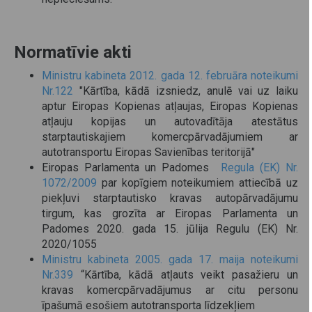
Normatīvie akti
Ministru kabineta 2012. gada 12. februāra noteikumi
Nr.122
"Kārtība, kādā izsniedz, anulē vai uz laiku
aptur Eiropas Kopienas atļaujas, Eiropas Kopienas
atļauju kopijas un autovadītāja atestātus
starptautiskajiem komercpārvadājumiem ar
autotransportu Eiropas Savienības teritorijā"
Eiropas Parlamenta un Padomes
Regula (EK) Nr.
1072/2009
par kopīgiem noteikumiem attiecībā uz
piekļuvi starptautisko kravas autopārvadājumu
tirgum, kas grozīta ar Eiropas Parlamenta un
Padomes 2020. gada 15. jūlija Regulu (EK) Nr.
2020/1055
Ministru kabineta 2005. gada 17. maija noteikumi
Nr.339
“Kārtība, kādā atļauts veikt pasažieru un
kravas komercpārvadājumus ar citu personu
īpašumā esošiem autotransporta līdzekļiem