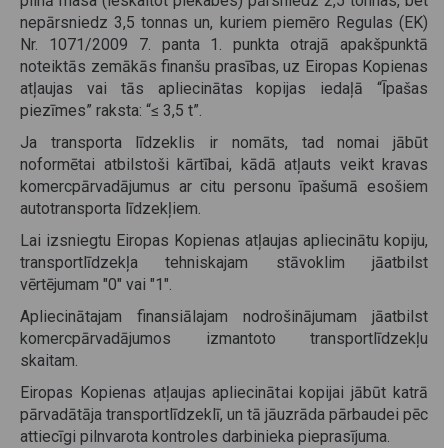
pilnā masa (ieskaitot piekabes) pārsniedz 2,5 tonnas, bet
nepārsniedz 3,5 tonnas un, kuriem piemēro Regulas (EK)
Nr. 1071/2009 7. panta 1. punkta otrajā apakšpunktā
noteiktās zemākās finanšu prasības, uz Eiropas Kopienas
atļaujas vai tās apliecinātas kopijas iedaļā “Īpašas
piezīmes” raksta: “≤ 3,5 t”.
Ja transporta līdzeklis ir nomāts, tad nomai jābūt
noformētai atbilstoši kārtībai, kādā atļauts veikt kravas
komercpārvadājumus ar citu personu īpašumā esošiem
autotransporta līdzekļiem.
Lai izsniegtu Eiropas Kopienas atļaujas apliecinātu kopiju,
transportlīdzekļa tehniskajam stāvoklim jāatbilst
vērtējumam "0" vai "1".
Apliecinātajam finansiālajam nodrošinājumam jāatbilst
komercpārvadājumos izmantoto transportlīdzekļu
skaitam.
Eiropas Kopienas atļaujas apliecinātai kopijai jābūt katrā
pārvadātāja transportlīdzeklī, un tā jāuzrāda pārbaudei pēc
attiecīgi pilnvarota kontroles darbinieka pieprasījuma.