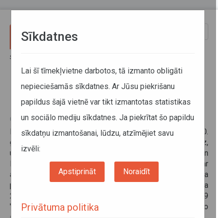
Pārlekt uz galveno saturu
Toggle
Sīkdatnes
naviga
Sākums
Informācija pārvadātājiem
Licencētie pārvadātāji
Piešķirtās licences
Lai šī tīmekļvietne darbotos, tā izmanto obligāti
nepieciešamās sīkdatnes. Ar Jūsu piekrišanu
Piešķirtās licences
papildus šajā vietnē var tikt izmantotas statistikas
un sociālo mediju sīkdatnes. Ja piekrītat šo papildu
05. augusts 2026, 18:05
Informācija publiskota atbilstoši Ministru kabineta 2020.
sīkdatņu izmantošanai, lūdzu, atzīmējiet savu
gada 7. aprīļa noteikumiem Nr. 194 “Kārtība, kādā izsniedz,
izvēli:
uz laiku aptur vai anulē speciālās atļaujas (licences) un
licences kartītes komercpārvadājumu veikšanai ar
Apstiprināt
Noraidīt
autotransportu un izsniedz pārvadājumu vadītāja
profesionālās kompetences sertifikātus” un 2019. gada
27. augusta Ministru kabineta noteikumiem Nr.389
Privātuma politika
"Noteikumi par pasažieru komercpārvadājumiem ar vieglo
automobili”.