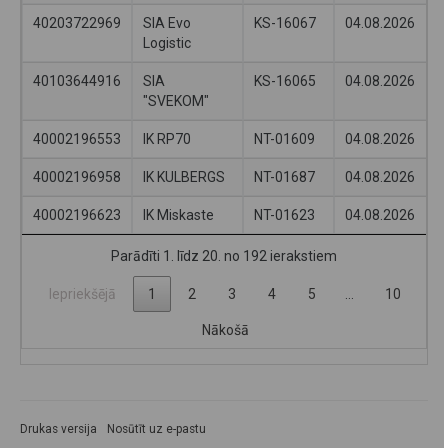
40203722969
SIA Evo
KS-16067
04.08.2026
Logistic
40103644916
SIA
KS-16065
04.08.2026
"SVEKOM"
40002196553
IK RP70
NT-01609
04.08.2026
40002196958
IK KULBERGS
NT-01687
04.08.2026
40002196623
IK Miskaste
NT-01623
04.08.2026
Parādīti 1. līdz 20. no 192 ierakstiem
Iepriekšējā
1
2
3
4
5
…
10
Nākošā
Drukas versija
Nosūtīt uz e-pastu