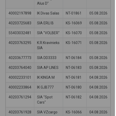
Alus D"
40002197898
IK Divas Salas
NT-01861
05.08.2026
40203725683
SIA ERLI B
KS-16069
05.08.2026
55403032481
SIA "VOLBER"
KS-16070
05.08.2026
40203763295
K.R.Kravinieks
KS-16071
05.08.2026
SIA
40203677773
SIA DD3333
NT-06184
05.08.2026
40203764040
SIA AP LINES
NT-06183
05.08.2026
40002233101
IK KINGA M
NT-06181
04.08.2026
40002233864
IK GJB777
NT-06180
04.08.2026
40203761294
SIA "Spot
NT-06182
04.08.2026
Cars"
40203761928
SIA VZcargo
KS-16066
04.08.2026