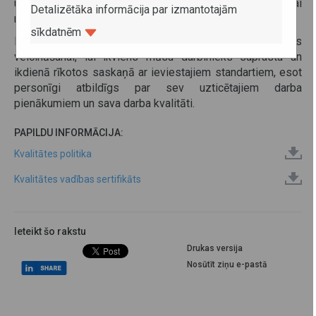
uzlabojumi procesos, lai nodrošinātu efektīvu Direkcijai
Detalizētāka informācija par izmantotajām
noteikto funkciju izpildi.
sīkdatnēm
Direkcija lielu uzmanību pievērš darbinieku izpratnes
veicināšanai, lai ikviens mūsu darbinieks saprastu un
ikdienā rīkotos saskaņā ar ieviestajiem standartiem, esot
personīgi atbildīgs par sev uzticētajiem darba
pienākumiem un sava darba kvalitāti.
PAPILDU INFORMĀCIJA:
Kvalitātes politika
Kvalitātes vadības sertifikāts
Ieteikt šo rakstu
Drukas versija
Nosūtīt ziņu e-pastā