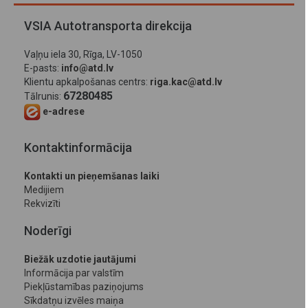
VSIA Autotransporta direkcija
Vaļņu iela 30, Rīga, LV-1050
E-pasts:
info@atd.lv
Klientu apkalpošanas centrs:
riga.kac@atd.lv
67280485
Tālrunis:
e-adrese
Kontaktinformācija
Kontakti un pieņemšanas laiki
Medijiem
Rekvizīti
Noderīgi
Biežāk uzdotie jautājumi
Informācija par valstīm
Piekļūstamības paziņojums
Sīkdatņu izvēles maiņa