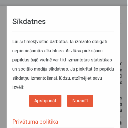
Pārlekt uz galveno saturu
Toggle
Sīkdatnes
naviga
Sākums
Par mums
Direkcija
Kvalitātes vadība
Lai šī tīmekļvietne darbotos, tā izmanto obligāti
nepieciešamās sīkdatnes. Ar Jūsu piekrišanu
Kvalitātes vadība
papildus šajā vietnē var tikt izmantotas statistikas
Kvalitātes vadības sistēma VSIA "Autotransporta direkcija"
un sociālo mediju sīkdatnes. Ja piekrītat šo papildu
ir ieviesta no 2007.gada. Kvalitātes vadības sistēma ir
sertificēta
atbilstoši starptautiskajam standartam ISO
sīkdatņu izmantošanai, lūdzu, atzīmējiet savu
9001:2015, kas apliecina kvalitātes vadības sistēmas
izvēli:
efektīvu uzturēšanu.
Pieredzējuši uzņēmuma speciālisti nodrošina Direkcijas
Apstiprināt
Noraidīt
procesu efektivitāti un virzību uz klientu apmierinātības
paaugstināšanu. Kvalitātes vadības sistēmā ir noteikta
ikviena darbinieka atbildība un prasības darba izpildei.
Privātuma politika
Pastāvīgi tiek analizēti izpildes rezultāti un veikti