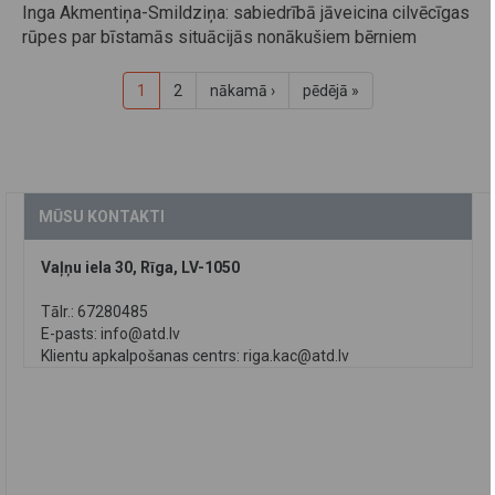
Inga Akmentiņa-Smildziņa: sabiedrībā jāveicina cilvēcīgas
rūpes par bīstamās situācijās nonākušiem bērniem
1
2
nākamā ›
pēdējā »
MŪSU KONTAKTI
Vaļņu iela 30, Rīga, LV-1050
Tālr.: 67280485
E-pasts:
info@atd.lv
Klientu apkalpošanas centrs:
riga.kac@atd.lv