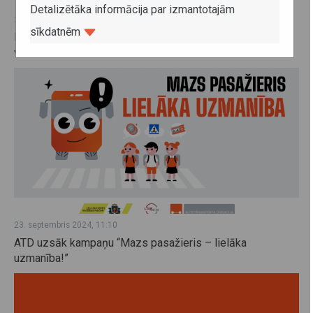
Detalizētāka informācija par izmantotajām
24. septembris 2024, 14:46
sīkdatnēm
Pieteikšanās Bērniem drošas pārvietošanās dienas
vebināram
23. septembris 2024, 11:10
ATD uzsāk kampaņu “Mazs pasažieris – lielāka
uzmanība!”