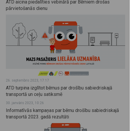
ATD aicina piedalīties vebinārā par Bērniem drošas
pārvietošanās dienu
26. septembris 2023, 17:17
ATD turpina izglītot bērnus par drošību sabiedriskajā
transportā un ceļu satiksmē
30. janvāris 2023, 10:26
Informatīvās kampaņas par bērnu drošību sabiedriskajā
transportā 2023. gadā rezultāti