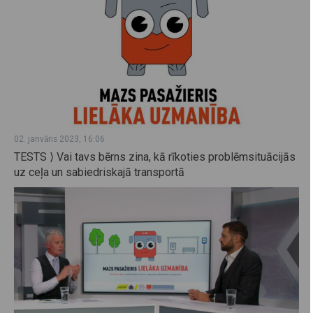
02. janvāris 2023, 16:06
TESTS ⟩ Vai tavs bērns zina, kā rīkoties problēmsituācijās
uz ceļa un sabiedriskajā transportā