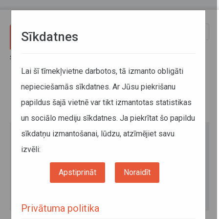
Pārlekt uz galveno saturu
Toggle
Sīkdatnes
naviga
Sākums
Mazs pasažieris - lielāka uzmanība
Lai šī tīmekļvietne darbotos, tā izmanto obligāti
nepieciešamās sīkdatnes. Ar Jūsu piekrišanu
Mazs pasažieris - lielāka
papildus šajā vietnē var tikt izmantotas statistikas
uzmanība
un sociālo mediju sīkdatnes. Ja piekrītat šo papildu
sīkdatņu izmantošanai, lūdzu, atzīmējiet savu
izvēli:
Apstiprināt
Noraidīt
Privātuma politika