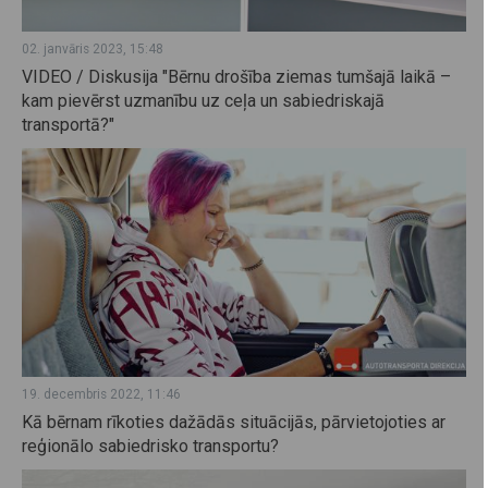
02. janvāris 2023, 15:48
VIDEO / Diskusija "Bērnu drošība ziemas tumšajā laikā –
kam pievērst uzmanību uz ceļa un sabiedriskajā
transportā?"
19. decembris 2022, 11:46
Kā bērnam rīkoties dažādās situācijās, pārvietojoties ar
reģionālo sabiedrisko transportu?