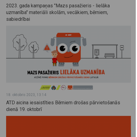
2023. gada kampaņas "Mazs pasažieris - lielāka
uzmanība" materiāli skolām, vecākiem, bērniem,
sabiedrībai
18. oktobris 2023, 13:14
ATD aicina iesaistīties Bērniem drošas pārvietošanās
dienā 19. oktobrī