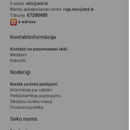
E-pasts:
info@atd.lv
Klientu apkalpošanas centrs:
riga.kac@atd.lv
67280485
Tālrunis:
e-adrese
Kontaktinformācija
Kontakti un pieņemšanas laiki
Medijiem
Rekvizīti
Noderīgi
Biežāk uzdotie jautājumi
Informācija par valstīm
Piekļūstamības paziņojums
Sīkdatņu izvēles maiņa
Privātuma politika
Seko mums