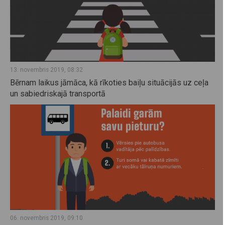
13. novembris 2019, 08:32
Bērnam laikus jāmāca, kā rīkoties baiļu situācijās uz ceļa
un sabiedriskajā transportā
06. novembris 2019, 09:10