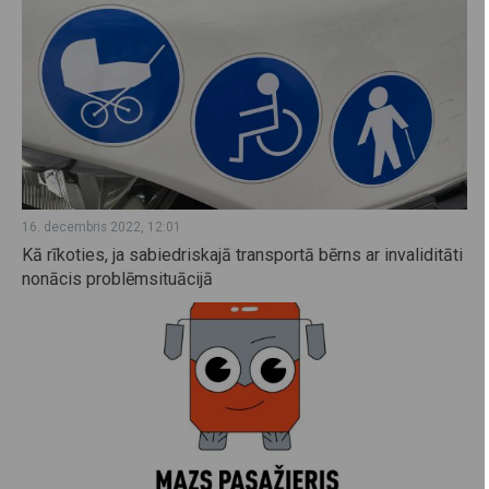
16. decembris 2022, 12:01
Kā rīkoties, ja sabiedriskajā transportā bērns ar invaliditāti
nonācis problēmsituācijā