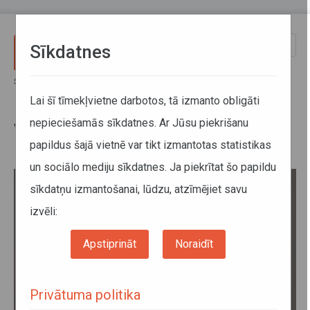
Pārlekt uz galveno saturu
Toggle
Sīkdatnes
naviga
Sākums
Par mums
Direkcija
Valde
Lai šī tīmekļvietne darbotos, tā izmanto obligāti
nepieciešamās sīkdatnes. Ar Jūsu piekrišanu
Valde
papildus šajā vietnē var tikt izmantotas statistikas
un sociālo mediju sīkdatnes. Ja piekrītat šo papildu
sīkdatņu izmantošanai, lūdzu, atzīmējiet savu
izvēli:
Apstiprināt
Noraidīt
Privātuma politika