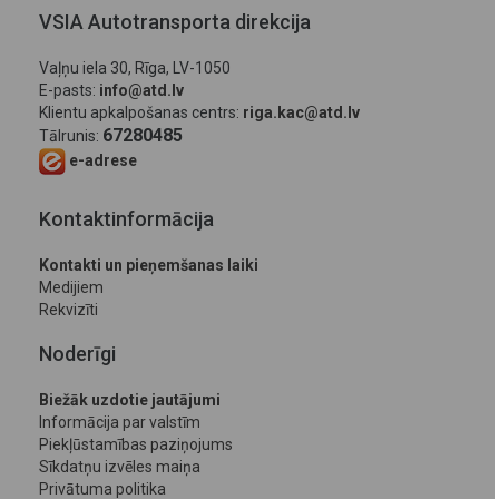
VSIA Autotransporta direkcija
Vaļņu iela 30, Rīga, LV-1050
E-pasts:
info@atd.lv
Klientu apkalpošanas centrs:
riga.kac@atd.lv
67280485
Tālrunis:
e-adrese
Kontaktinformācija
Kontakti un pieņemšanas laiki
Medijiem
Rekvizīti
Noderīgi
Biežāk uzdotie jautājumi
Informācija par valstīm
Piekļūstamības paziņojums
Sīkdatņu izvēles maiņa
Privātuma politika