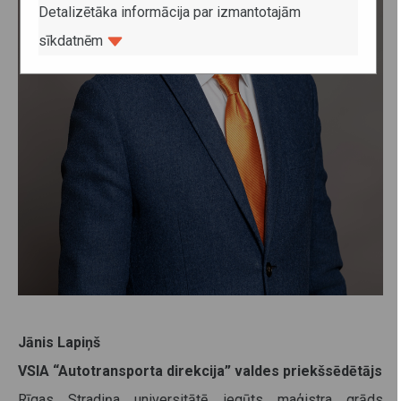
Detalizētāka informācija par izmantotajām
sīkdatnēm
Jānis Lapiņš
VSIA “Autotransporta direkcija” valdes priekšsēdētājs
Rīgas Stradiņa universitātē iegūts maģistra grāds