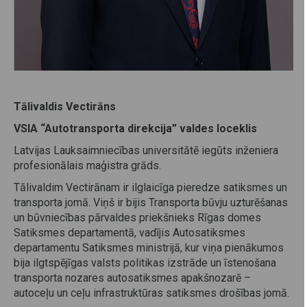
Tālivaldis Vectirāns
VSIA “Autotransporta direkcija” valdes loceklis
Latvijas Lauksaimniecības universitātē
iegūts
inženiera
profesionālais maģistra grāds
.
Tālivaldim Vectirānam ir ilglaicīga pieredze satiksmes un
transporta jomā. Viņš ir bijis Transporta būvju uzturēšanas
un būvniecības pārvaldes priekšnieks Rīgas domes
Satiksmes departamentā, vadījis Autosatiksmes
departamentu Satiksmes ministrijā, kur viņa pienākumos
bija ilgtspējīgas valsts politikas izstrāde un īstenošana
transporta nozares autosatiksmes apakšnozarē –
autoceļu un ceļu infrastruktūras satiksmes drošības jomā.