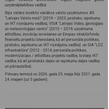
uzņēmējdarbības vadībā.
Bijis valdes loceklis vairākos valsts uzņēmumos: AS
“Latvijas Valsts meži” (2019 – 2023; juridisko, iepirkumu
un IKT risinājumu vadība), VSIA “Latvijas Vides, ģeoloģijas
un meteoroloģijas centrs” (2015 – 2019; uzņēmuma
attīstības, inovāciju ieviešanas un Eiropas struktūrfondu
finansētu projektu īstenošana, kā arī personāla politikas,
juridisko, iepirkumu un IKT risinājumu vadība) un SIA “LDZ
infrastruktūra” (2012 - 2014; personāla politikas,
modernizācijas / attīstības projektu vadība, tostarp IKT
vadība, kā arī juridiskās daļas un iepirkumu daļas vadība
un pārraudzība).
Pilnvaru termiņš no 2026. gada 25. maija līdz 2031. gada
24. maijam (uz 5 gadiem).