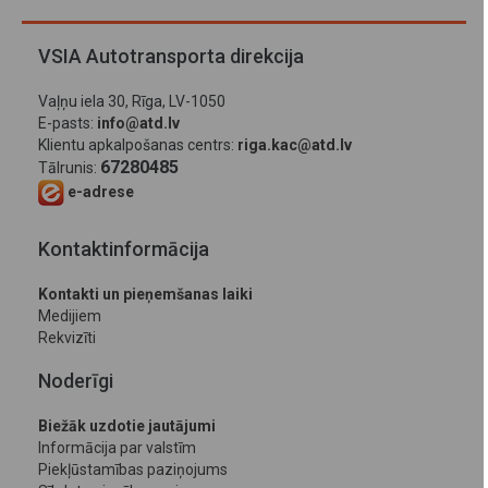
VSIA Autotransporta direkcija
Vaļņu iela 30, Rīga, LV-1050
E-pasts:
info@atd.lv
Klientu apkalpošanas centrs:
riga.kac@atd.lv
67280485
Tālrunis:
e-adrese
Kontaktinformācija
Kontakti un pieņemšanas laiki
Medijiem
Rekvizīti
Noderīgi
Biežāk uzdotie jautājumi
Informācija par valstīm
Piekļūstamības paziņojums