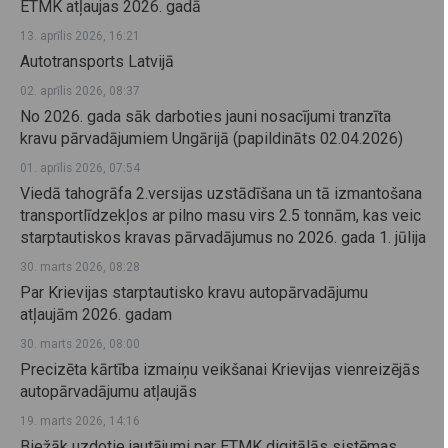
ETMK atļaujas 2026. gadā
13. aprīlis 2026, 16:21
Autotransports Latvijā
02. aprīlis 2026, 08:37
No 2026. gada sāk darboties jauni nosacījumi tranzīta
kravu pārvadājumiem Ungārijā (papildināts 02.04.2026)
01. aprīlis 2026, 07:54
Viedā tahogrāfa 2.versijas uzstādīšana un tā izmantošana
transportlīdzekļos ar pilno masu virs 2.5 tonnām, kas veic
starptautiskos kravas pārvadājumus no 2026. gada 1. jūlija
30. marts 2026, 08:28
Par Krievijas starptautisko kravu autopārvadājumu
atļaujām 2026. gadam
30. marts 2026, 08:00
Precizēta kārtība izmaiņu veikšanai Krievijas vienreizējās
autopārvadājumu atļaujās
19. marts 2026, 14:16
Biežāk uzdotie jautājumi par ETMK digitālās sistēmas