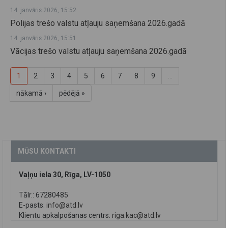
14. janvāris 2026, 15:52
Polijas trešo valstu atļauju saņemšana 2026.gadā
14. janvāris 2026, 15:51
Vācijas trešo valstu atļauju saņemšana 2026.gadā
1
2
3
4
5
6
7
8
9
…
nākamā ›
pēdējā »
MŪSU KONTAKTI
Vaļņu iela 30, Rīga, LV-1050
Tālr.: 67280485
E-pasts:
info@atd.lv
Klientu apkalpošanas centrs:
riga.kac@atd.lv