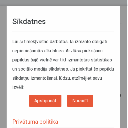
Pārlekt uz galveno saturu
Toggle
Sīkdatnes
naviga
Sākums
Aktuālā informācija
Lai šī tīmekļvietne darbotos, tā izmanto obligāti
nepieciešamās sīkdatnes. Ar Jūsu piekrišanu
Aktuālā informācija
papildus šajā vietnē var tikt izmantotas statistikas
28. jūlijs 2026, 09:26
un sociālo mediju sīkdatnes. Ja piekrītat šo papildu
Bīstamo kravu pārvadājumu drošības padomnieku
sīkdatņu izmantošanai, lūdzu, atzīmējiet savu
eksāmeni
izvēli:
20. jūlijs 2026, 14:19
Obligātā reģistrācija Polijas autopārvadājumu monitoringa
Apstiprināt
Noraidīt
sistēmā (SENT, RMPD), veicot trešo valstu un noteiktu
preču veidu starptautiskos kravu autopārvadājumus
(papildināts 20.07.2026)
Privātuma politika
13. jūlijs 2026, 08:28