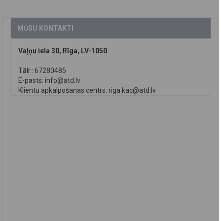
MŪSU KONTAKTI
Vaļņu iela 30, Rīga, LV-1050
Tālr.: 67280485
E-pasts:
info@atd.lv
Klientu apkalpošanas centrs:
riga.kac@atd.lv