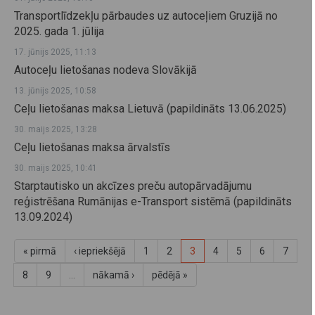
Transportlīdzekļu pārbaudes uz autoceļiem Gruzijā no
2025. gada 1. jūlija
17. jūnijs 2025, 11:13
Autoceļu lietošanas nodeva Slovākijā
13. jūnijs 2025, 10:58
Ceļu lietošanas maksa Lietuvā (papildināts 13.06.2025)
30. maijs 2025, 13:28
Ceļu lietošanas maksa ārvalstīs
30. maijs 2025, 10:41
Starptautisko un akcīzes preču autopārvadājumu
reģistrēšana Rumānijas e-Transport sistēmā (papildināts
13.09.2024)
« pirmā
‹ iepriekšējā
1
2
3
4
5
6
7
8
9
…
nākamā ›
pēdējā »