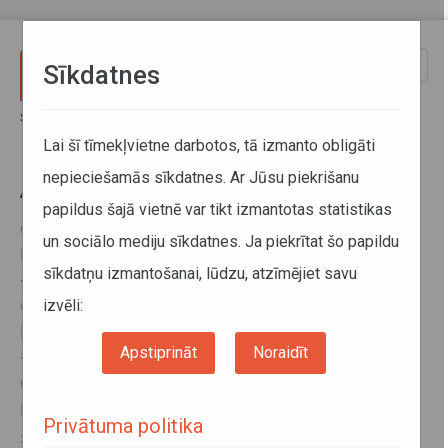
Pārlekt uz galveno saturu
Toggle
Sīkdatnes
naviga
Sākums
Aktuālā informācija
Lai šī tīmekļvietne darbotos, tā izmanto obligāti
nepieciešamās sīkdatnes. Ar Jūsu piekrišanu
Aktuālā informācija
papildus šajā vietnē var tikt izmantotas statistikas
03. decembris 2025, 15:26
un sociālo mediju sīkdatnes. Ja piekrītat šo papildu
Par ziemas riepām un to aprīkošanu ar ķēdēm ziemas
sīkdatņu izmantošanai, lūdzu, atzīmējiet savu
sezonā Austrijā
izvēli:
03. decembris 2025, 10:35
Par ziemas riepām un to aprīkošanu ar ķēdēm ziemas
Apstiprināt
Noraidīt
sezonā Norvēģijā
02. decembris 2025, 10:19
Braukšanas ierobežojumi Lielbritānijā 2026. gadā
Privātuma politika
26. novembris 2025, 16:28