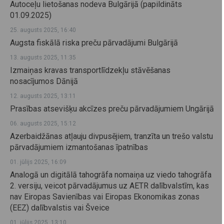
Autoceļu lietošanas nodeva Bulgārijā (papildināts
01.09.2025)
25. augusts 2025, 16:40
Augsta fiskālā riska preču pārvadājumi Bulgārijā
13. augusts 2025, 11:35
Izmaiņas kravas transportlīdzekļu stāvēšanas
nosacījumos Dānijā
12. augusts 2025, 13:11
Prasības atsevišķu akcīzes preču pārvadājumiem Ungārijā
06. augusts 2025, 15:12
Azerbaidžānas atļauju divpusējiem, tranzīta un trešo valstu
pārvadājumiem izmantošanas īpatnības
01. jūlijs 2025, 16:09
Analogā un digitālā tahogrāfa nomaiņa uz viedo tahogrāfa
2. versiju, veicot pārvadājumus uz AETR dalībvalstīm, kas
nav Eiropas Savienības vai Eiropas Ekonomikas zonas
(EEZ) dalībvalstis vai Šveice
01. jūlijs 2025, 13:10