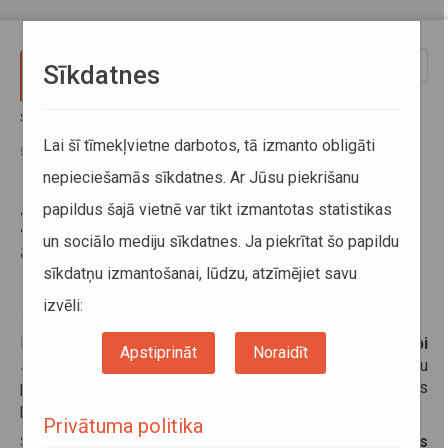
Pārlekt uz galveno saturu
Toggle
Sīkdatnes
naviga
Sākums
Informācija pārvadātājiem
Informācija par valstīm
Zviedrijā piemērota pagaidu atkāpe saskaņā ar Regulas (EK) Nr.
Lai šī tīmekļvietne darbotos, tā izmanto obligāti
561/2006 14. panta 2. punktu
nepieciešamās sīkdatnes. Ar Jūsu piekrišanu
papildus šajā vietnē var tikt izmantotas statistikas
Zviedrijā piemērota pagaidu
un sociālo mediju sīkdatnes. Ja piekrītat šo papildu
atkāpe saskaņā ar Regulas (EK)
sīkdatņu izmantošanai, lūdzu, atzīmējiet savu
Nr. 561/2006 14. panta 2. punktu
izvēli:
11. septembris 2025
Informējam, ka
Zviedrija ir izmantojusi pagaidu atkāpi
Apstiprināt
Noraidīt
saskaņā ar Regulas (EK) Nr. 561/2006 14. panta 2. punktu
par vadīšanas laikiem, pārtraukumiem un atpūtas
periodiem.
Privātuma politika
Šī atkāpe ir pamatota ar
zemes nogruvumu uz Eiropas