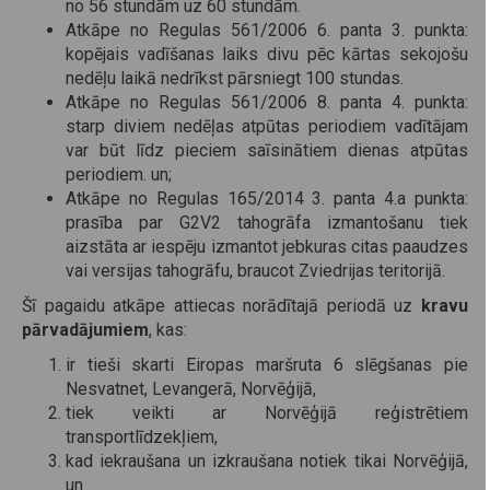
no 56 stundām uz 60 stundām.
Atkāpe no Regulas 561/2006 6. panta 3. punkta:
kopējais vadīšanas laiks divu pēc kārtas sekojošu
nedēļu laikā nedrīkst pārsniegt 100 stundas.
Atkāpe no Regulas 561/2006 8. panta 4. punkta:
starp diviem nedēļas atpūtas periodiem vadītājam
var būt līdz pieciem saīsinātiem dienas atpūtas
periodiem. un;
Atkāpe no Regulas 165/2014 3. panta 4.a punkta:
prasība par G2V2 tahogrāfa izmantošanu tiek
aizstāta ar iespēju izmantot jebkuras citas paaudzes
vai versijas tahogrāfu, braucot Zviedrijas teritorijā.
Šī pagaidu atkāpe attiecas norādītajā periodā uz
kravu
pārvadājumiem
, kas:
ir tieši skarti Eiropas maršruta 6 slēgšanas pie
Nesvatnet, Levangerā, Norvēģijā,
tiek veikti ar Norvēģijā reģistrētiem
transportlīdzekļiem,
kad iekraušana un izkraušana notiek tikai Norvēģijā,
un