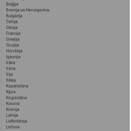
Beļģija
Bosnija un Hercegovina
Bulgārija
Čehija
Dānija
Francija
Grieķija
Gruzija
Horvātija
Igaunija
Irāka
Irāna
Īrija
Itālija
Kazahstāna
Kipra
Kirgizstāna
Kosova
Krievija
Latvija
Lielbritānija
Lietuva