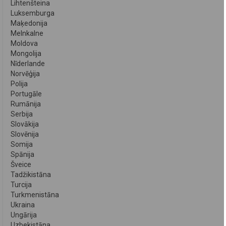
Lihtenšteina
Luksemburga
Maķedonija
Melnkalne
Moldova
Mongolija
Nīderlande
Norvēģija
Polija
Portugāle
Rumānija
Serbija
Slovākija
Slovēnija
Somija
Spānija
Šveice
Tadžikistāna
Turcija
Turkmenistāna
Ukraina
Ungārija
Uzbekistāna