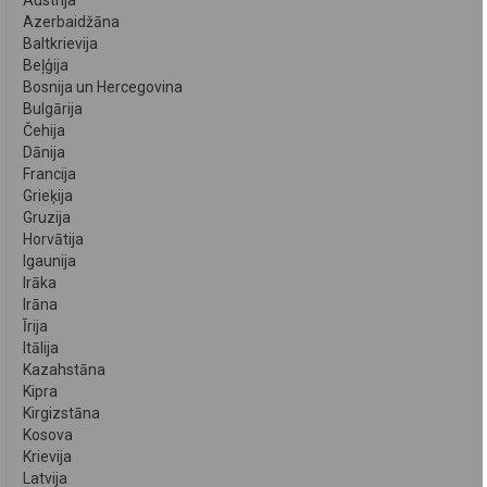
Austrija
Azerbaidžāna
Baltkrievija
Beļģija
Bosnija un Hercegovina
Bulgārija
Čehija
Dānija
Francija
Grieķija
Gruzija
Horvātija
Igaunija
Irāka
Irāna
Īrija
Itālija
Kazahstāna
Kipra
Kirgizstāna
Kosova
Krievija
Latvija