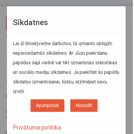
Pārlekt uz galveno saturu
Toggle
Sīkdatnes
naviga
Sākums
Informācija pārvadātājiem
Informācija par valstīm
Slovākija
Lai šī tīmekļvietne darbotos, tā izmanto obligāti
nepieciešamās sīkdatnes. Ar Jūsu piekrišanu
Slovākija
papildus šajā vietnē var tikt izmantotas statistikas
un sociālo mediju sīkdatnes. Ja piekrītat šo papildu
17. jūnijs 2025
Autoceļu lietošanas nodeva Slovākijā
sīkdatņu izmantošanai, lūdzu, atzīmējiet savu
18. decembris 2024
izvēli:
Braukšanas ierobežojumi Slovākijā 2025. gadā
03. decembris 2024
Apstiprināt
Noraidīt
Īslaicīga robežkontroles atjaunošana uz Austrijas robežas ar
Slovēniju, Ungāriju, Čehiju un Slovākiju
02. februāris 2024
Privātuma politika
Braukšanas ierobežojumi Slovākijā 2024. gadā