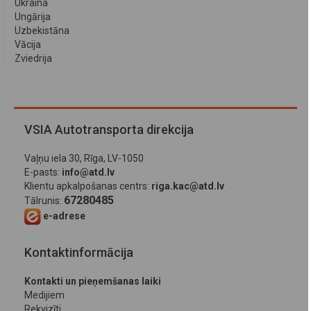
Ukraina
Ungārija
Uzbekistāna
Vācija
Zviedrija
VSIA Autotransporta direkcija
Vaļņu iela 30, Rīga, LV-1050
E-pasts:
info@atd.lv
Klientu apkalpošanas centrs:
riga.kac@atd.lv
67280485
Tālrunis:
e-adrese
Kontaktinformācija
Kontakti un pieņemšanas laiki
Medijiem
Rekvizīti