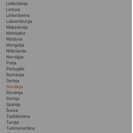
Lielbritānija
Lietuva
Lihtenšteina
Luksemburga
Maķedonija
Melnkalne
Moldova
Mongolija
Nīderlande
Norvēģija
Polija
Portugāle
Rumānija
Serbija
Slovākija
Slovēnija
Somija
Spānija
Šveice
Tadžikistāna
Turcija
Turkmenistāna