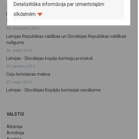
Detalizētāka informācija par izmantotajām
09. decembris 2016
sīkdatnēm
Par ziemas riepām un to aprīkošanu ar ķēdēm ziemas sezonā
Slovākijā
04. novembris 2015
Latvijas Republikas valdības un Slovākijas Republikas valdības
nolīgums
26. marts 2015
Latvijas - Slovākijas kopējo komisiju protokoli
29. janvāris 2015
Ceļu lietošanas maksa
07. maijs 2014
Latvijas - Slovākijas Kopējās komisijas sanāksme
VALSTIS
Albānija
Armēnija