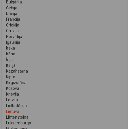
Bulgārija
Čehija
Dānija
Francija
Grieķija
Gruzija
Horvātija
Igaunija
Irāka
Irāna
Īrija
Itālija
Kazahstāna
Kipra
Kirgizstāna
Kosova
Krievija
Latvija
Lielbritānija
Lietuva
Lihtenšteina
Luksemburga
Maķedonija