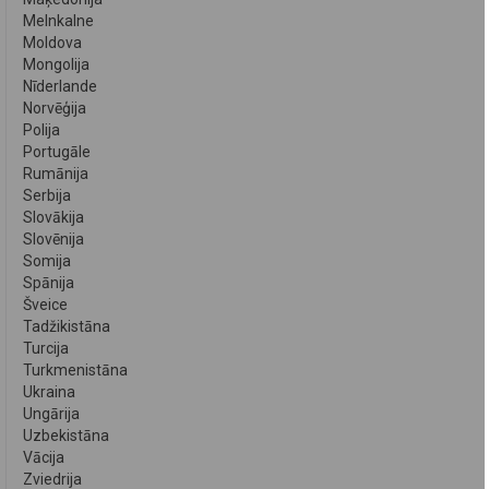
Melnkalne
Moldova
Mongolija
Nīderlande
Norvēģija
Polija
Portugāle
Rumānija
Serbija
Slovākija
Slovēnija
Somija
Spānija
Šveice
Tadžikistāna
Turcija
Turkmenistāna
Ukraina
Ungārija
Uzbekistāna
Vācija
Zviedrija