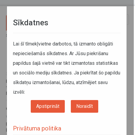
Pārlekt uz galveno saturu
Toggle
Sīkdatnes
naviga
Sākums
Informācija pārvadātājiem
Informācija par valstīm
Lietuva
Lai šī tīmekļvietne darbotos, tā izmanto obligāti
nepieciešamās sīkdatnes. Ar Jūsu piekrišanu
Lietuva
papildus šajā vietnē var tikt izmantotas statistikas
un sociālo mediju sīkdatnes. Ja piekrītat šo papildu
22. maijs 2026
Lietuva nosaka ierobežojumus degvielas daudzumam
sīkdatņu izmantošanai, lūdzu, atzīmējiet savu
transportlīdzekļu standarttvertnēs, iebraucot no Krievijas un
izvēli:
Baltkrievijas
13. jūnijs 2025
Apstiprināt
Noraidīt
Ceļu lietošanas maksa Lietuvā (papildināts 13.06.2025)
03. decembris 2024
Izmaiņas Lietuvas ārējās robežšķērsošanas kārtībā visu veidu
Privātuma politika
kravas transportlīdzekļiem