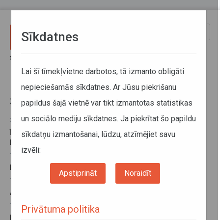
Pārlekt uz galveno saturu
Toggle
Sīkdatnes
naviga
Sākums
Informācija pārvadātājiem
Informācija par valstīm
Šveice
Lai šī tīmekļvietne darbotos, tā izmanto obligāti
nepieciešamās sīkdatnes. Ar Jūsu piekrišanu
Šveice
papildus šajā vietnē var tikt izmantotas statistikas
un sociālo mediju sīkdatnes. Ja piekrītat šo papildu
31. oktobris 2024
Īslaicīga robežkontroles atjaunošana uz Francijas robežas ar
sīkdatņu izmantošanai, lūdzu, atzīmējiet savu
Beļģiju, Luksemburgu, Šveici un Spāniju
izvēli:
16. janvāris 2024
Braukšanas ierobežojumi Šveicē 2024. gadā
Apstiprināt
Noraidīt
18. jūlijs 2023
Autoceļu lietošanas nodevas Šveicē
15. marts 2022
Privātuma politika
Humānās palīdzības kravas pārvadājumi uz Ukrainu cauri