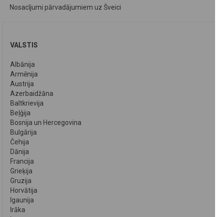
Nosacījumi pārvadājumiem uz Šveici
VALSTIS
Albānija
Armēnija
Austrija
Azerbaidžāna
Baltkrievija
Beļģija
Bosnija un Hercegovina
Bulgārija
Čehija
Dānija
Francija
Grieķija
Gruzija
Horvātija
Igaunija
Irāka