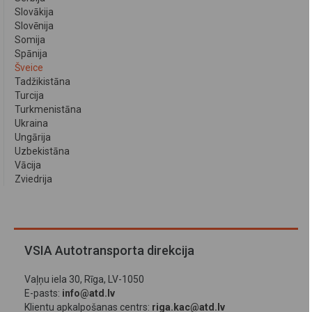
Slovākija
Slovēnija
Somija
Spānija
Šveice
Tadžikistāna
Turcija
Turkmenistāna
Ukraina
Ungārija
Uzbekistāna
Vācija
Zviedrija
VSIA Autotransporta direkcija
Vaļņu iela 30, Rīga, LV-1050
E-pasts:
info@atd.lv
Klientu apkalpošanas centrs:
riga.kac@atd.lv