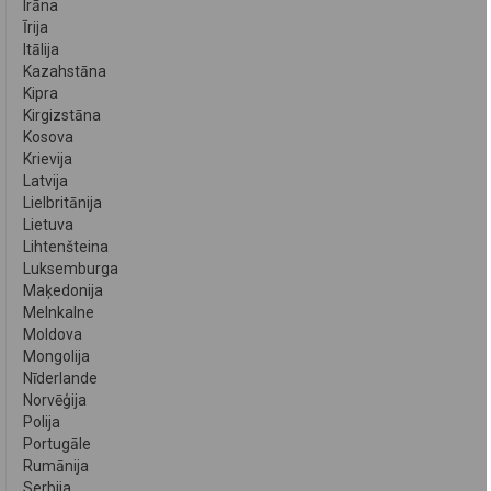
Irāna
Īrija
Itālija
Kazahstāna
Kipra
Kirgizstāna
Kosova
Krievija
Latvija
Lielbritānija
Lietuva
Lihtenšteina
Luksemburga
Maķedonija
Melnkalne
Moldova
Mongolija
Nīderlande
Norvēģija
Polija
Portugāle
Rumānija
Serbija