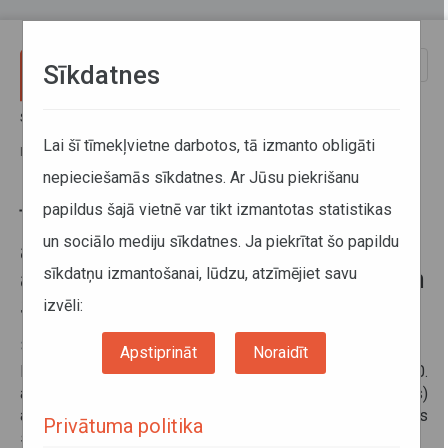
Pārlekt uz galveno saturu
Toggle
Sīkdatnes
naviga
Sākums
Informācija pārvadātājiem
Informācija par valstīm
Īslaicīga robežkontroles atjaunošana uz Francijas robežas ar Beļģiju,
Lai šī tīmekļvietne darbotos, tā izmanto obligāti
Luksemburgu, Šveici un Spāniju
nepieciešamās sīkdatnes. Ar Jūsu piekrišanu
papildus šajā vietnē var tikt izmantotas statistikas
Īslaicīga robežkontroles
un sociālo mediju sīkdatnes. Ja piekrītat šo papildu
atjaunošana uz Francijas robežas
sīkdatņu izmantošanai, lūdzu, atzīmējiet savu
ar Beļģiju, Luksemburgu, Šveici un
Spāniju
izvēli:
31. oktobris 2024
Apstiprināt
Noraidīt
Francija no 2024. gada 1. novembra līdz 2025. gada 30.
aprīlim atjauno robežkontroli (sauszemes, gaisa un jūras)
ar Beļģiju, Luksemburgu, Šveici un Spāniju. Kontrole nebūs
Privātuma politika
sistemātiska, tai piemitīs gadījuma raksturs.