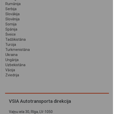
Rumānija
Serbija
Slovākija
Slovēnija
Somija
Spānija
Šveice
Tadžikistāna
Turcija
Turkmenistāna
Ukraina
Ungārija
Uzbekistāna
Vācija
Zviedrija
VSIA Autotransporta direkcija
Vaļņu iela 30, Rīga, LV-1050