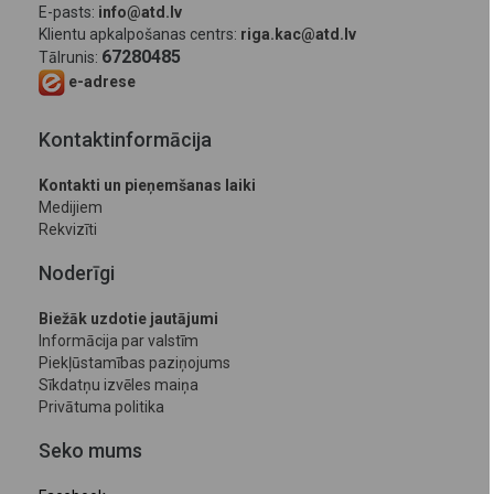
E-pasts:
info@atd.lv
Klientu apkalpošanas centrs:
riga.kac@atd.lv
67280485
Tālrunis:
e-adrese
Kontaktinformācija
Kontakti un pieņemšanas laiki
Medijiem
Rekvizīti
Noderīgi
Biežāk uzdotie jautājumi
Informācija par valstīm
Piekļūstamības paziņojums
Sīkdatņu izvēles maiņa
Privātuma politika
Seko mums