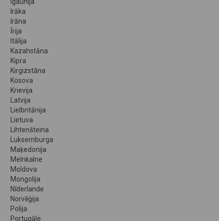
Igaunija
Irāka
Irāna
Īrija
Itālija
Kazahstāna
Kipra
Kirgizstāna
Kosova
Krievija
Latvija
Lielbritānija
Lietuva
Lihtenšteina
Luksemburga
Maķedonija
Melnkalne
Moldova
Mongolija
Nīderlande
Norvēģija
Polija
Portugāle