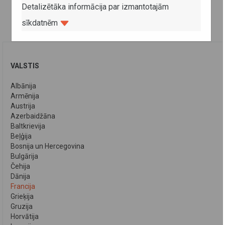
Detalizētāka informācija par izmantotajām
sīkdatnēm
VALSTIS
Albānija
Armēnija
Austrija
Azerbaidžāna
Baltkrievija
Beļģija
Bosnija un Hercegovina
Bulgārija
Čehija
Dānija
Francija
Grieķija
Gruzija
Horvātija