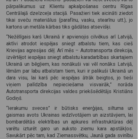
pārpalikumus uz Klientu apkalpošanas centru Rīgas
Centrālajā dzelzceļa stacijā. Pasažieri tiek aicināti ziedot
tikai sveču materiālus (parafīnu, vasku, stearīnu utt.), jo
kartons un metāla kārbas tiks gādātas atsevišķi.
“Nežēlīgais karš Ukrainā ir apvienojis cilvēkus arī Latvijā,
aktīvi atrodot iespējas sniegt atbalstu tiem, kas cieš
Krievijas agresijas dēļ. Arī mēs – Autotransporta direkcija,
izvērtējot iespējas sniegt atbalstu karadarbības skartajiem
Ukrainā un bēgļiem, kas nonākuši vai vēl nonāks Latvijā,
lēmām par labu atbalstam tiem, kuri ir palikuši Ukrainā un
dara visu, lai karš pēc iespējas ātrāk beigtos, jo tieši
viņiem palīdzība nepieciešama visvairāk,” norāda
Autotransporta direkcijas valdes priekšsēdētājs Kristiāns
Godiņš.
“Ierakumu sveces” ir būtisks enerģijas, siltuma un
gaismas avots Ukrainas iedzīvotājiem un aizstāvjiem, lai
bombardētās elektrības un apkures infrastruktūras dēļ
varētu izturēt garo un auksto ziemu kara apstākļos.
Savukārt pēc tam, kad Ziemassvētku, Jaunā gada svinību