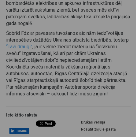
bombardētās elektrības un apkures infrastruktūras dēļ
varētu izturēt aukstumu ziemā, bet sveces mēs aktīvi
patērējam svētkos, labdarības akcija tika uzsākta pagājušā
gada nogalē.
Šobrīd līdz ar pavasara tuvošanos aicinām iedzīvotājus
interesēties dažādās Ukrainas atbalsta biedrībās, tostarp
“Tavi draugi”
, ja ir vēlme ziedot materiālus “ierakumu
sveču” izgatavošanai, kā arī par citām Ukrainas
civiliedzīvotājiem šobrīd nepieciešamajām lietām.
Koordinēta sveču materiālu vākšana reģionālajos
autobusos, autoostās, Rīgas Centrālajā dzelzceļa stacijā
vai Rīgas starptautiskajā autoostā šobrīd tiek pārtraukta.
Par nākamajām kampaņām Autotransporta direkcija
informēs atsevišķi – sekojiet līdzi mūsu ziņām!
Ieteikt šo rakstu
Drukas versija
Nosūtīt ziņu e-pastā