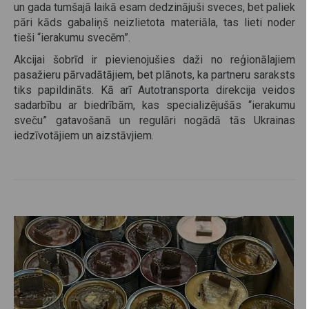
un gada tumšajā laikā esam dedzinājuši sveces, bet paliek
pāri kāds gabaliņš neizlietota materiāla, tas lieti noder
tieši “ierakumu svecēm”.
Akcijai šobrīd ir pievienojušies daži no reģionālajiem
pasažieru pārvadātājiem, bet plānots, ka partneru saraksts
tiks papildināts. Kā arī Autotransporta direkcija veidos
sadarbību ar biedrībām, kas specializējušās “ierakumu
sveču” gatavošanā un regulāri nogādā tās Ukrainas
iedzīvotājiem un aizstāvjiem.