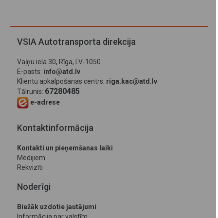
VSIA Autotransporta direkcija
Vaļņu iela 30, Rīga, LV-1050
E-pasts:
info@atd.lv
Klientu apkalpošanas centrs:
riga.kac@atd.lv
67280485
Tālrunis:
e-adrese
Kontaktinformācija
Kontakti un pieņemšanas laiki
Medijiem
Rekvizīti
Noderīgi
Biežāk uzdotie jautājumi
Informācija par valstīm