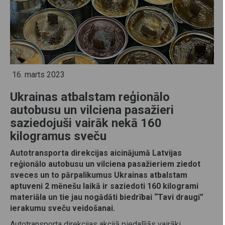
16. marts 2023
Ukrainas atbalstam reģionālo
autobusu un vilciena pasažieri
saziedojuši vairāk nekā 160
kilogramus sveču
Autotransporta direkcijas aicinājumā Latvijas
reģionālo autobusu un vilciena pasažieriem ziedot
sveces un to pārpalikumus Ukrainas atbalstam
aptuveni 2 mēnešu laikā ir saziedoti 160 kilogrami
materiāla un tie jau nogādāti biedrībai “Tavi draugi”
ierakumu sveču veidošanai.
Autotransporta direkcijas akcijā piedalījās vairāki