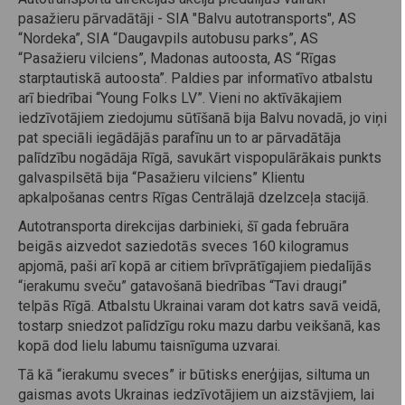
pasažieru pārvadātāji - SIA "Balvu autotransports", AS
“Nordeka”, SIA “Daugavpils autobusu parks”, AS
“Pasažieru vilciens”, Madonas autoosta, AS “Rīgas
starptautiskā autoosta”. Paldies par informatīvo atbalstu
arī biedrībai “Young Folks LV”. Vieni no aktīvākajiem
iedzīvotājiem ziedojumu sūtīšanā bija Balvu novadā, jo viņi
pat speciāli iegādājās parafīnu un to ar pārvadātāja
palīdzību nogādāja Rīgā, savukārt vispopulārākais punkts
galvaspilsētā bija “Pasažieru vilciens” Klientu
apkalpošanas centrs Rīgas Centrālajā dzelzceļa stacijā.
Autotransporta direkcijas darbinieki, šī gada februāra
beigās aizvedot saziedotās sveces 160 kilogramus
apjomā, paši arī kopā ar citiem brīvprātīgajiem piedalījās
“ierakumu sveču” gatavošanā biedrības “Tavi draugi”
telpās Rīgā. Atbalstu Ukrainai varam dot katrs savā veidā,
tostarp sniedzot palīdzīgu roku mazu darbu veikšanā, kas
kopā dod lielu labumu taisnīguma uzvarai.
Tā kā “ierakumu sveces” ir būtisks enerģijas, siltuma un
gaismas avots Ukrainas iedzīvotājiem un aizstāvjiem, lai