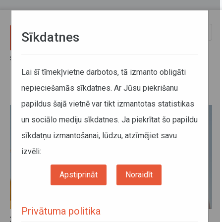
Pārlekt uz galveno saturu
Toggle
Sīkdatnes
naviga
Sākums
Par mums
Kampaņas
Kampaņa Ukrainas atbalstam
Lai šī tīmekļvietne darbotos, tā izmanto obligāti
nepieciešamās sīkdatnes. Ar Jūsu piekrišanu
Kampaņa Ukrainas atbalstam
papildus šajā vietnē var tikt izmantotas statistikas
un sociālo mediju sīkdatnes. Ja piekrītat šo papildu
sīkdatņu izmantošanai, lūdzu, atzīmējiet savu
izvēli:
Apstiprināt
Noraidīt
Privātuma politika
23. decembris 2022