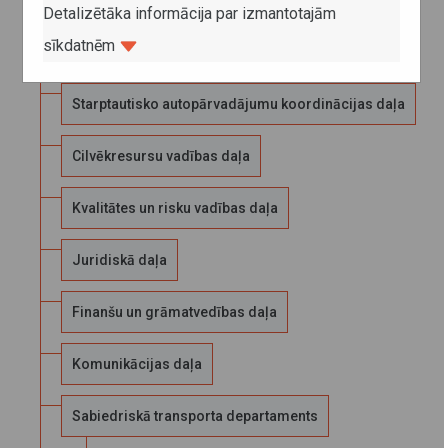
Klientu apkalpošanas daļa
Detalizētāka informācija par izmantotajām
sīkdatnēm
Licencēšanas daļa
Starptautisko autopārvadājumu koordinācijas daļa
Cilvēkresursu vadības daļa
Kvalitātes un risku vadības daļa
Juridiskā daļa
Finanšu un grāmatvedības daļa
Komunikācijas daļa
Sabiedriskā transporta departaments