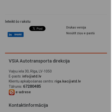
Ieteikt šo rakstu
Drukas versija
Nosūtīt ziņu e-pastā
VSIA Autotransporta direkcija
Vaļņu iela 30, Rīga, LV-1050
E-pasts:
info@atd.lv
Klientu apkalpošanas centrs:
riga.kac@atd.lv
67280485
Tālrunis:
e-adrese
Kontaktinformācija