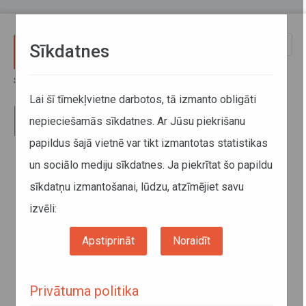
Pārlekt uz galveno saturu
Toggle
Sīkdatnes
naviga
Sākums
Par mums
Direkcija
Struktūra
Lai šī tīmekļvietne darbotos, tā izmanto obligāti
nepieciešamās sīkdatnes. Ar Jūsu piekrišanu
Valde
papildus šajā vietnē var tikt izmantotas statistikas
un sociālo mediju sīkdatnes. Ja piekrītat šo papildu
Vadošais konkurences tiesību eksperts
sīkdatņu izmantošanai, lūdzu, atzīmējiet savu
Digitalizācijas programmu vadītājs
izvēli:
Vadošais eksperts ārējo normatīvo aktu izstrādē
Apstiprināt
Noraidīt
Zvanu centrs
Privātuma politika