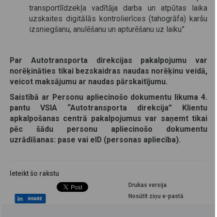
transportlīdzekļa vadītāja darba un atpūtas laika
uzskaites digitālās kontrolierīces (tahogrāfa) karšu
izsniegšanu, anulēšanu un apturēšanu uz laiku”
Par Autotransporta direkcijas pakalpojumu var
norēķināties tikai bezskaidras naudas norēķinu veidā,
veicot maksājumu ar naudas pārskaitījumu.
Saistībā ar Personu apliecinošo dokumentu likuma 4.
pantu VSIA “Autotransporta direkcija” Klientu
apkalpošanas centrā pakalpojumus var saņemt tikai
pēc šādu personu apliecinošo dokumentu
uzrādīšanas: pase vai eID (personas apliecība).
Ieteikt šo rakstu
Drukas versija
Nosūtīt ziņu e-pastā