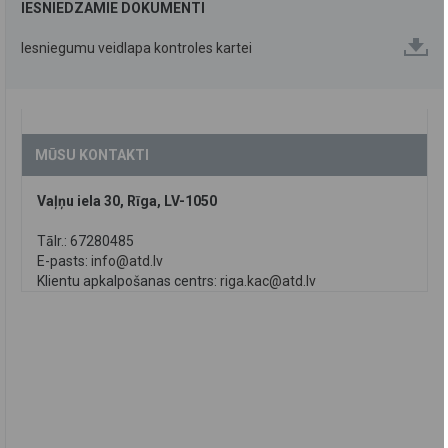
IESNIEDZAMIE DOKUMENTI
Iesniegumu veidlapa kontroles kartei
MŪSU KONTAKTI
Vaļņu iela 30, Rīga, LV-1050
Tālr.: 67280485
E-pasts:
info@atd.lv
Klientu apkalpošanas centrs:
riga.kac@atd.lv