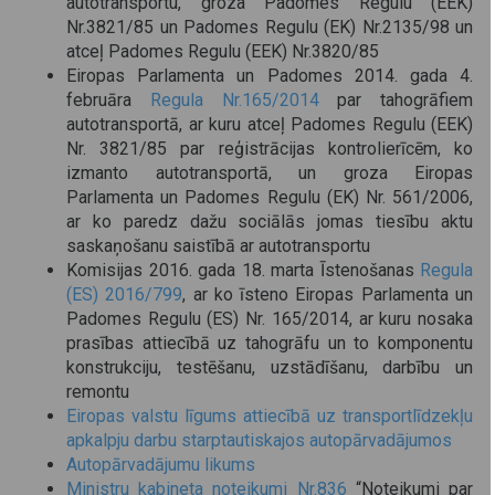
autotransportu, groza Padomes Regulu (EEK)
Nr.3821/85 un Padomes Regulu (EK) Nr.2135/98 un
atceļ Padomes Regulu (EEK) Nr.3820/85
Eiropas Parlamenta un Padomes 2014. gada 4.
februāra
Regula Nr.165/2014
par tahogrāfiem
autotransportā, ar kuru atceļ Padomes Regulu (EEK)
Nr. 3821/85 par reģistrācijas kontrolierīcēm, ko
izmanto autotransportā, un groza Eiropas
Parlamenta un Padomes Regulu (EK) Nr. 561/2006,
ar ko paredz dažu sociālās jomas tiesību aktu
saskaņošanu saistībā ar autotransportu
Komisijas 2016. gada 18. marta Īstenošanas
Regula
(ES) 2016/799
, ar ko īsteno Eiropas Parlamenta un
Padomes Regulu (ES) Nr. 165/2014, ar kuru nosaka
prasības attiecībā uz tahogrāfu un to komponentu
konstrukciju, testēšanu, uzstādīšanu, darbību un
remontu
Eiropas valstu līgums attiecībā uz transportlīdzekļu
apkalpju darbu starptautiskajos autopārvadājumos
Autopārvadājumu likums
Ministru kabineta noteikumi Nr.836
“Noteikumi par