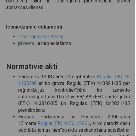
darbdienu laikā no iesnieguma pieņemšanas un/vai
apmaksas dienas.
Iesniedzamie dokumenti:
iesniegumu veidlapa
;
pilnvara, ja nepieciešams.
Normatīvie akti
Padomes 1998.gada 24.septembra
Regula (EK) Nr.
2135/98
ar ko groza Regulu (EEK) Nr.3821/85 par
reģistrācijas kontrolierīcēm, ko izmanto
autotransportā un Direktīvu 88/599/EEC par Regulas
(EEK) Nr.3820/85 un Regulas (EEK) Nr.3821/85
piemērošanu
Eiropas Parlamenta un Padomes 2006.gada
15.marta
Regula (EK) Nr.561/2006
, ar ko paredz dažu
sociālās jomas tiesību aktu saskaņošanu saistībā ar