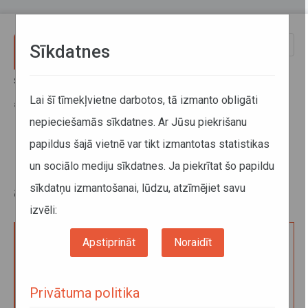
Pārlekt uz galveno saturu
Toggle
Sīkdatnes
naviga
Sākums
Pakalpojumi
Digitālā tahogrāfa kartes
Digitālā tahogrāfa kontroles kartes pirmreizējā izsniegšana,
Lai šī tīmekļvietne darbotos, tā izmanto obligāti
atjaunošana vai nomaiņa
nepieciešamās sīkdatnes. Ar Jūsu piekrišanu
papildus šajā vietnē var tikt izmantotas statistikas
Digitālā tahogrāfa kontroles
un sociālo mediju sīkdatnes. Ja piekrītat šo papildu
kartes pirmreizējā izsniegšana,
sīkdatņu izmantošanai, lūdzu, atzīmējiet savu
atjaunošana vai nomaiņa
izvēli:
Apstiprināt
Noraidīt
Iesnieguma izskatīšana digitālā tahogrāfa kontroles
kartes pirmreizējai izsniegšanai, atjaunošanai vai
nomaiņai
Privātuma politika