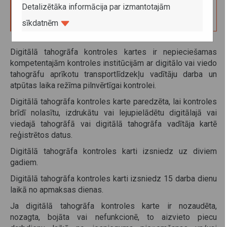
100.00
Detalizētāka informācija par izmantotajām
sīkdatnēm
Digitālā tahogrāfa kontroles kartes ir nepieciešamas
kompetentajām kontroles institūcijām ar digitālo vai viedo
tahogrāfu aprīkotu transportlīdzekļu vadītāju darba un
atpūtas laika režīma pilnvērtīgai kontrolei.
Digitālā tahogrāfa kontroles karte paredzēta, lai kontroles
brīdī nolasītu, izdrukātu vai lejupielādētu digitālajā vai
viedajā tahogrāfā vai digitālā tahogrāfa vadītāja kartē
reģistrētos datus.
Digitālā tahogrāfa kontroles karti izsniedz uz diviem
gadiem.
Digitālā tahogrāfa kontroles karti izsniedz 15 darba dienu
laikā no apmaksas dienas.
Ja digitālā tahogrāfa kontroles karte ir nozaudēta,
nozagta, bojāta vai nefunkcionē, to aizvieto piecu