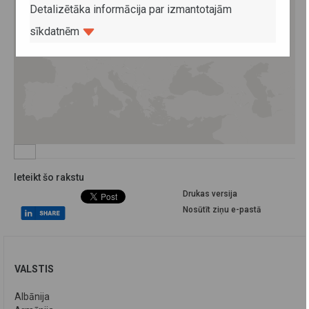
Detalizētāka informācija par izmantotajām
sīkdatnēm
Ieteikt šo rakstu
Drukas versija
Nosūtīt ziņu e-pastā
VALSTIS
Albānija