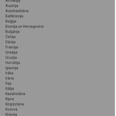
Armēnija
Austrija
Azerbaidžāna
Baltkrievija
Beļģija
Bosnija un Hercegovina
Bulgārija
Čehija
Dānija
Francija
Grieķija
Gruzija
Horvātija
Igaunija
Irāka
Irāna
Īrija
Itālija
Kazahstāna
Kipra
Kirgizstāna
Kosova
Krievija