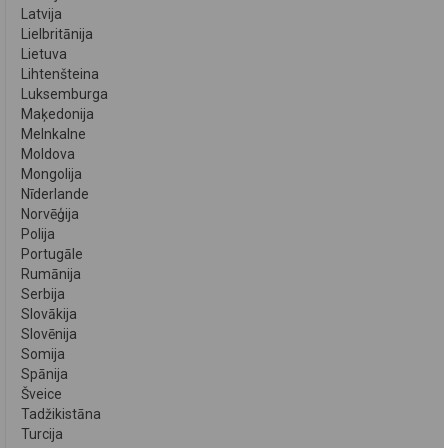
Latvija
Lielbritānija
Lietuva
Lihtenšteina
Luksemburga
Maķedonija
Melnkalne
Moldova
Mongolija
Nīderlande
Norvēģija
Polija
Portugāle
Rumānija
Serbija
Slovākija
Slovēnija
Somija
Spānija
Šveice
Tadžikistāna
Turcija