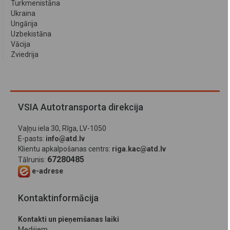
Turkmenistāna
Ukraina
Ungārija
Uzbekistāna
Vācija
Zviedrija
VSIA Autotransporta direkcija
Vaļņu iela 30, Rīga, LV-1050
E-pasts:
info@atd.lv
Klientu apkalpošanas centrs:
riga.kac@atd.lv
67280485
Tālrunis:
e-adrese
Kontaktinformācija
Kontakti un pieņemšanas laiki
Medijiem