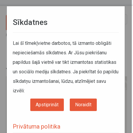
Pārlekt uz galveno saturu
Toggle
Sīkdatnes
naviga
Sākums
Informācija pārvadātājiem
Informācija par valstīm
Informācijas sadalījums pa valstīm
Lai šī tīmekļvietne darbotos, tā izmanto obligāti
nepieciešamās sīkdatnes. Ar Jūsu piekrišanu
Informācijas sadalījums pa
papildus šajā vietnē var tikt izmantotas statistikas
valstīm
un sociālo mediju sīkdatnes. Ja piekrītat šo papildu
sīkdatņu izmantošanai, lūdzu, atzīmējiet savu
izvēli:
Apstiprināt
Noraidīt
Privātuma politika