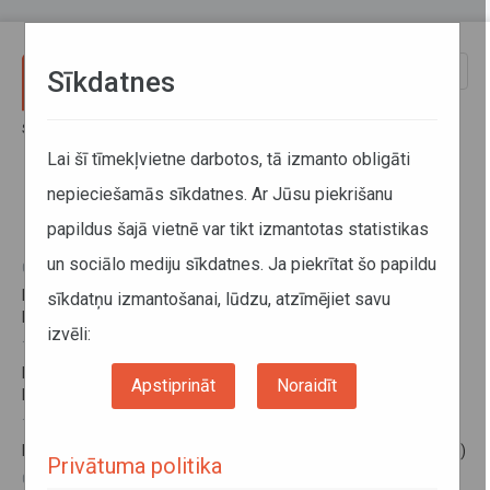
Pārlekt uz galveno saturu
Toggle
Sīkdatnes
naviga
Sākums
Informācija pārvadātājiem
Informācija par valstīm
Norvēģija
Lai šī tīmekļvietne darbotos, tā izmanto obligāti
nepieciešamās sīkdatnes. Ar Jūsu piekrišanu
Norvēģija
papildus šajā vietnē var tikt izmantotas statistikas
un sociālo mediju sīkdatnes. Ja piekrītat šo papildu
03. decembris 2025
Par ziemas riepām un to aprīkošanu ar ķēdēm ziemas sezonā
sīkdatņu izmantošanai, lūdzu, atzīmējiet savu
Norvēģijā
izvēli:
16. janvāris 2024
Pasažieru kabotāžas autopārvadājumu veikšanas nosacījumi
Apstiprināt
Noraidīt
Norvēģijā
10. janvāris 2023
Minimāla atalgojuma prasības Norvēģijā (papildināts 10.01.2023)
Privātuma politika
04. oktobris 2018