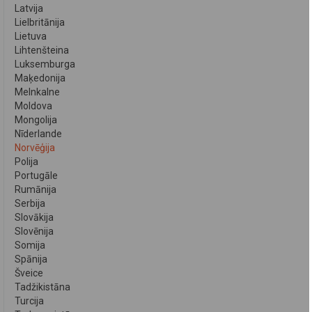
Latvija
Lielbritānija
Lietuva
Lihtenšteina
Luksemburga
Maķedonija
Melnkalne
Moldova
Mongolija
Nīderlande
Norvēģija
Polija
Portugāle
Rumānija
Serbija
Slovākija
Slovēnija
Somija
Spānija
Šveice
Tadžikistāna
Turcija