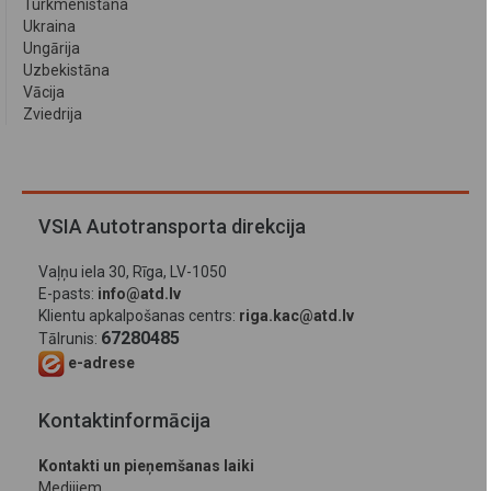
Turkmenistāna
Ukraina
Ungārija
Uzbekistāna
Vācija
Zviedrija
VSIA Autotransporta direkcija
Vaļņu iela 30, Rīga, LV-1050
E-pasts:
info@atd.lv
Klientu apkalpošanas centrs:
riga.kac@atd.lv
67280485
Tālrunis:
e-adrese
Kontaktinformācija
Kontakti un pieņemšanas laiki
Medijiem