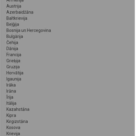
Armēnija
Austrija
Azerbaidžāna
Baltkrievija
Beļģija
Bosnija un Hercegovina
Bulgārija
Čehija
Dānija
Francija
Grieķija
Gruzija
Horvātija
Igaunija
Irāka
Irāna
Īrija
Itālija
Kazahstāna
Kipra
Kirgizstāna
Kosova
Krievija