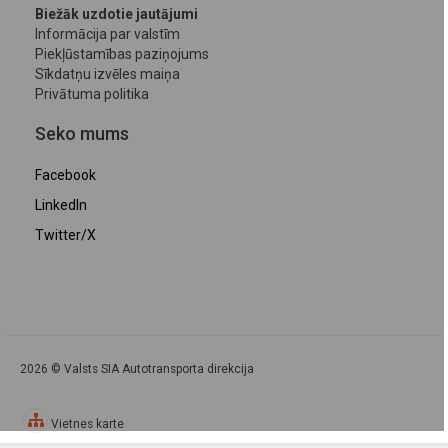
Biežāk uzdotie jautājumi
Informācija par valstīm
Piekļūstamības paziņojums
Sīkdatņu izvēles maiņa
Privātuma politika
Seko mums
Facebook
LinkedIn
Twitter/X
2026 © Valsts SIA Autotransporta direkcija
Vietnes karte