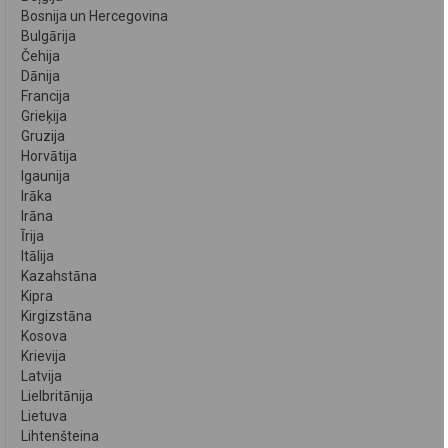
Bosnija un Hercegovina
Bulgārija
Čehija
Dānija
Francija
Grieķija
Gruzija
Horvātija
Igaunija
Irāka
Irāna
Īrija
Itālija
Kazahstāna
Kipra
Kirgizstāna
Kosova
Krievija
Latvija
Lielbritānija
Lietuva
Lihtenšteina