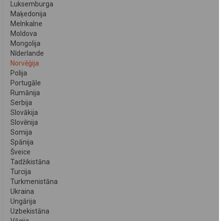
Luksemburga
Maķedonija
Melnkalne
Moldova
Mongolija
Nīderlande
Norvēģija
Polija
Portugāle
Rumānija
Serbija
Slovākija
Slovēnija
Somija
Spānija
Šveice
Tadžikistāna
Turcija
Turkmenistāna
Ukraina
Ungārija
Uzbekistāna