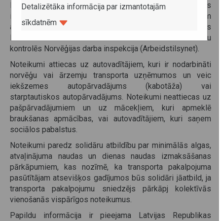
likmei, ko ir aprēķinājušas Norvēģijas kompetentās
Detalizētāka informācija par izmantotajām
iestādes un kura nav apliekama ar nodokli. Par katrām
sīkdatnēm
astoņām stundām autovadītājam pienākas 1/3 no šīs
likmes. Šīs kolektīvās vienošanās noteikumu ievērošanu
kontrolēs Norvēģijas darba inspekcija (Arbeidstilsynet).
Noteikumi attiecas uz autovadītājiem, kuri ir nodarbināti
norvēģu vai ārzemju transporta uzņēmumos un veic
iekšzemes autopārvadājums (kabotāža) vai
starptautiskos autopārvadājums. Noteikumi neattiecas uz
pašpārvadājumiem un uz mācekļiem, kuri apmeklē
braukšanas apmācības, vai autovadītājiem, kuri saņem
sociālos pabalstus.
Noteikumi paredz solidāru atbildību par minimālās algas,
atvaļinājuma naudas un dienas naudas izmaksāšanas
pārkāpumiem, kas nozīmē, ka transporta pakalpojuma
pasūtītājam atsevišķos gadījumos būs solidāri jāatbild, ja
transporta pakalpojumu sniedzējs pārkāpj kolektīvās
vienošanās vispārīgos noteikumus.
Papildu informācija ir pieejama Latvijas Republikas