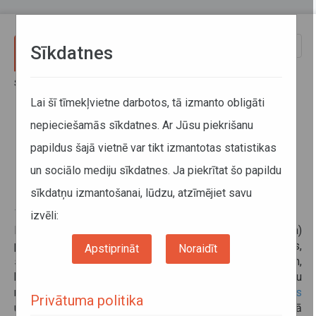
Pārlekt uz galveno saturu
Toggle
Sīkdatnes
naviga
Sākums
Informācija pārvadātājiem
Informācija par valstīm
Minimāla atalgojuma prasības Norvēģijā (papildināts 10.01.2023)
Lai šī tīmekļvietne darbotos, tā izmanto obligāti
nepieciešamās sīkdatnes. Ar Jūsu piekrišanu
Minimāla atalgojuma prasības
papildus šajā vietnē var tikt izmantotas statistikas
Norvēģijā (papildināts
un sociālo mediju sīkdatnes. Ja piekrītat šo papildu
10.01.2023)
sīkdatņu izmantošanai, lūdzu, atzīmējiet savu
10. janvāris 2023
izvēli:
Norvēģijas darbaspēka tarifu komiteja (Tariffnemda)
pieņēma kolektīvās vienošanās vispārīgos noteikumus,
Apstiprināt
Noraidīt
saskaņā ar kuriem no 2015.gada 1.jūlija autovadītājiem,
kuri vada autobusus un kravas transportlīdzekļus ar pilnu
masu virs 3,5 tonnām, ir jāsaņem
minimālais atalgojums
Privātuma politika
un
dienas nauda
. Dienas naudai ir jābūt ne mazākai kā