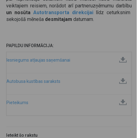
veiktajiem reisiem, norādot arī partneruzņēmumu darbību
un
nosūta
Autotransporta direkcijai
līdz ceturksnim
sekojošā mēneša
desmitajam
datumam.
PAPILDU INFORMĀCIJA:
Iesniegums atļaujas saņemšanai
Autobusa kustības saraksts
Pieteikums
Ieteikt šo rakstu