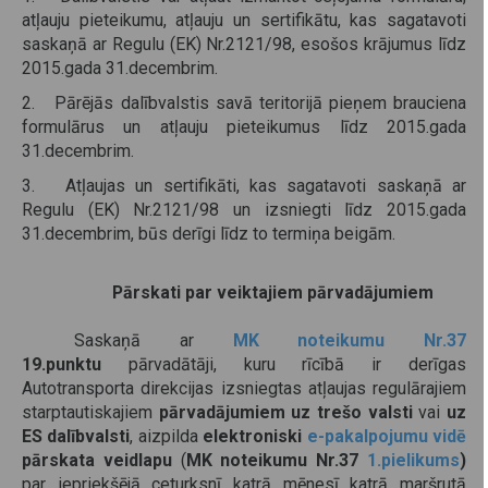
atļauju pieteikumu, atļauju un sertifikātu, kas sagatavoti
saskaņā ar Regulu (EK) Nr.2121/98, esošos krājumus līdz
2015.gada 31.decembrim.
2. Pārējās dalībvalstis savā teritorijā pieņem brauciena
formulārus un atļauju pieteikumus līdz 2015.gada
31.decembrim.
3. Atļaujas un sertifikāti, kas sagatavoti saskaņā ar
Regulu (EK) Nr.2121/98 un izsniegti līdz 2015.gada
31.decembrim, būs derīgi līdz to termiņa beigām.
Pārskati par veiktajiem pārvadājumiem
Saskaņā ar
MK noteikumu Nr.37
19.punktu
pārvadātāji, kuru rīcībā ir derīgas
Autotransporta direkcijas izsniegtas atļaujas regulārajiem
starptautiskajiem
pārvadājumiem uz trešo valsti
vai
uz
ES dalībvalsti
, aizpilda
elektroniski
e-pakalpojumu vidē
pārskata veidlapu
(
MK noteikumu Nr.37
1.pielikums
)
par iepriekšējā ceturksnī katrā mēnesī katrā maršrutā