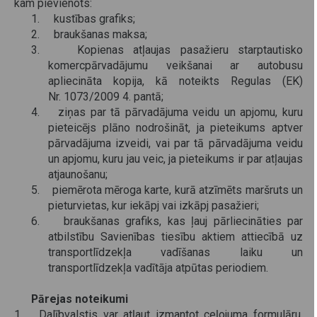
kam pievienots:
1. kustības grafiks;
2. braukšanas maksa;
3. Kopienas atļaujas pasažieru starptautisko
komercpārvadājumu veikšanai ar autobusu
apliecināta kopija, kā noteikts Regulas (EK)
Nr. 1073/2009 4. pantā;
4. ziņas par tā pārvadājuma veidu un apjomu, kuru
pieteicējs plāno nodrošināt, ja pieteikums aptver
pārvadājuma izveidi, vai par tā pārvadājuma veidu
un apjomu, kuru jau veic, ja pieteikums ir par atļaujas
atjaunošanu;
5. piemērota mēroga karte, kurā atzīmēts maršruts un
pieturvietas, kur iekāpj vai izkāpj pasažieri;
6. braukšanas grafiks, kas ļauj pārliecināties par
atbilstību Savienības tiesību aktiem attiecībā uz
transportlīdzekļa vadīšanas laiku un
transportlīdzekļa vadītāja atpūtas periodiem.
Pārejas noteikumi
1. Dalībvalstis var atļaut izmantot ceļojuma formulāru,