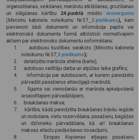
organizēšanas, veikšanas, maršrutu atklāšanas, grozīšanas
un slēgšanas kārtību
24.punktā
minēto
iesniegumu
(
Ministru kabineta noteikumu Nr.37
2.pielikums
),
kam
pievienoti
šādi
dokumenti un informācija papīra vai
elektroniskā dokumenta formā atbilstoši normatīvajiem
aktiem par elektronisko dokumentu noformēšanu:
1. autobusu kustības saraksts
(
Ministru kabineta
noteikumu Nr.37
3.pielikums
);
2. detalizēta maršruta shēma (karte);
3. autobusu vadītāju darba un atpūtas laika grafiks;
4. informācija par autobusiem, ar kuriem paredzēts
pārvadāt pasažierus attiecīgajā maršrutā;
5. līgums vai vienošanās ar maršruta apkalpošanā
iesaistītajiem pārvadātājiem;
6. braukšanas maksa;
7. kārtība, kādā paredzēta braukšanas biļešu iegāde
un nodošana, vietu rezervēšana, pasažieru, bagāžas
un dzīvnieku pārvadāšana, kā arī braukšanas
maksas atlaižu piešķiršanas nosacījumi;
8. Eiropas Kopienas atļaujas pasažieru