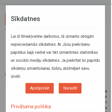
Pārlekt uz galveno saturu
Toggle
Sīkdatnes
naviga
Sākums
Informācija pārvadātājiem
Regulārie pasažieru starptautiskie pārvadājumi ar autobusiem
Lai šī tīmekļvietne darbotos, tā izmanto obligāti
nepieciešamās sīkdatnes. Ar Jūsu piekrišanu
Regulārie pasažieru starptautiskie
papildus šajā vietnē var tikt izmantotas statistikas
pārvadājumi ar autobusiem
un sociālo mediju sīkdatnes. Ja piekrītat šo papildu
sīkdatņu izmantošanai, lūdzu, atzīmējiet savu
10. marts 2020
Normatīvie akti regulārajiem pasažieru
izvēli:
starptautiskajiem pārvadājumiem ar autobusiem:
Autopārvadājumu likums
;
Apstiprināt
Noraidīt
Eiropas Parlamenta un Padomes 2009.gada
21.oktobra
Regula (EK) Nr.1073/2009
par
kopīgiem noteikumiem attiecībā uz piekļuvi
Privātuma politika
starptautiskajam autobusu pārvadājumu