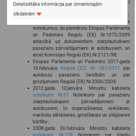
tirgum un ar ko groza Regulu (EK)
Detalizētāka informācija par izmantotajām
Nr.561/2006;
sīkdatnēm
Komisijas 2014.gada 9.aprīļa
Regula (ES) Nr.
361/2014
, ar ko paredz sīki izstrādātus
noteikumus, lai piemērotu Eiropas Parlamenta
un Padomes Regulu (EK) Nr.1073/2009
attiecībā uz dokumentiem starptautiskiem
pasažieru pārvadājumiem ar autobusiem, un
atceļ Komisijas Regulu (EK) Nr.2121/98;
Eiropas Parlamenta un Padomes 2011.gada
16.februāra
Regula (ES) Nr. 181/2011
par
autobusu pasažieru tiesībām un par
grozījumiem Regulā (EK) Nr.2006/2004;
2012.gada 10.janvāra Ministru kabineta
noteikumi Nr.37
Noteikumi par pasažieru
starptautiskajiem pārvadājumiem ar
autobusiem, to organizēšanas, veikšanas,
maršrutu atklāšanas, grozīšanas un slēgšanas
kārtību ;
2008.gada 26.februāra Ministru kabineta
noteikumi Nr.128
Noteikumi par biļešu