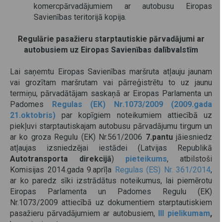
komercpārvadājumiem ar autobusu Eiropas
Savienības teritorijā kopija.
Regulārie pasažieru starptautiskie pārvadājumi ar
autobusiem uz Eiropas Savienības dalībvalstīm
Lai saņemtu Eiropas Savienības maršruta atļauju jaunam
vai grozītam maršrutam vai pārreģistrētu to uz jaunu
termiņu, pārvadātājam saskaņā ar Eiropas Parlamenta un
Padomes
Regulas (EK) Nr.1073/2009 (2009.gada
21.oktobris)
par kopīgiem noteikumiem attiecībā uz
piekļuvi starptautiskajam autobusu pārvadājumu tirgum un
ar ko groza Regulu (EK) Nr.561/2006
7.pantu
jāiesniedz
atļaujas izsniedzējai iestādei (Latvijas Republikā
Autotransporta direkcijā
)
pieteikums
, atbilstoši
Komisijas 2014.gada 9.aprīļa
Regulas (ES) Nr. 361/2014
,
ar ko paredz sīki izstrādātus noteikumus, lai piemērotu
Eiropas Parlamenta un Padomes Regulu (EK)
Nr.1073/2009 attiecībā uz dokumentiem starptautiskiem
pasažieru pārvadājumiem ar autobusiem,
III pielikumam
,