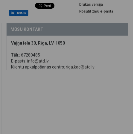
Drukas versija
Nosūtīt ziņu e-pastā
MŪSU KONTAKTI
Vaļņu iela 30, Rīga, LV-1050
Tālr.: 67280485
E-pasts:
info@atd.lv
Klientu apkalpošanas centrs:
riga.kac@atd.lv