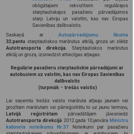
obligātajiem rekvizītiem regulārajos
starptautiskajos pasažieru pārvadājumos
starp Latviju un valstīm, kas nav Eiropas
Savienības dalībvalstis.
Saskaņā ar
Autopārvadājumu likuma
32.pantu
starptautiskos maršrutus atklāj, groza un slēdz
Autotransporta direkcija.
Starptautiskos maršrutus
atklāj un groza, izsniedzot attiecīgas atļaujas.
Regulārie pasažieru starptautiskie pārvadājumi ar
autobusiem uz valstīm, kas nav Eiropas Savienības
dalībvalstis
(turpmāk
–
trešās valstis)
Lai saņemtu trešās valsts maršruta atļauju jaunam vai
grozītam maršrutam vai pārreģistrētu to uz jaunu termiņu,
Latvijā reģistrētam
pārvadātājam jāiesniedz
Autotransporta direkcijā
2012.gada 10.janvāra
Ministru
kabineta noteikumu Nr.37
Noteikumi par pasažieru
starptautiskajiem pārvadājumiem ar autobusiem, to