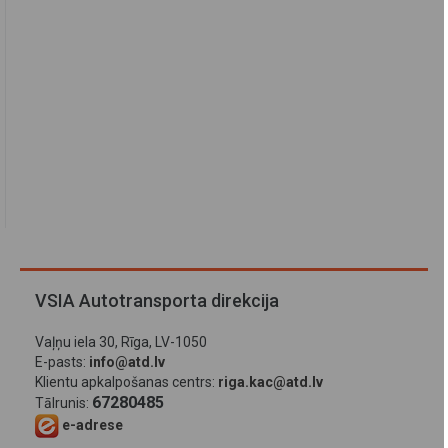
VSIA Autotransporta direkcija
Vaļņu iela 30, Rīga, LV-1050
E-pasts:
info@atd.lv
Klientu apkalpošanas centrs:
riga.kac@atd.lv
67280485
Tālrunis:
e-adrese