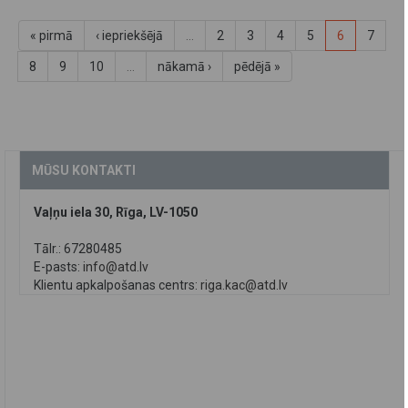
« pirmā
‹ iepriekšējā
…
2
3
4
5
6
7
8
9
10
…
nākamā ›
pēdējā »
MŪSU KONTAKTI
Vaļņu iela 30, Rīga, LV-1050
Tālr.: 67280485
E-pasts:
info@atd.lv
Klientu apkalpošanas centrs:
riga.kac@atd.lv