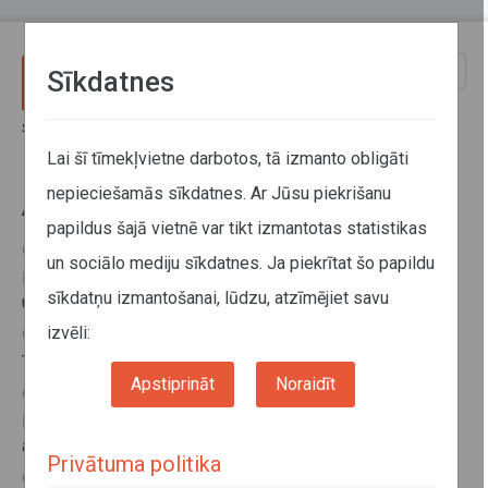
Pārlekt uz galveno saturu
Toggle
Sīkdatnes
naviga
Sākums
Aktuālā informācija
Lai šī tīmekļvietne darbotos, tā izmanto obligāti
nepieciešamās sīkdatnes. Ar Jūsu piekrišanu
Aktuālā informācija
papildus šajā vietnē var tikt izmantotas statistikas
07. augusts 2024, 11:08
un sociālo mediju sīkdatnes. Ja piekrītat šo papildu
Par transportlīdzekļu obligāto dezinfekciju uz Bulgārijas
sīkdatņu izmantošanai, lūdzu, atzīmējiet savu
un Turcijas robežas
izvēli:
06. augusts 2024, 15:24
Tīrās vides zona Varšavā
Apstiprināt
Noraidīt
02. jūlijs 2024, 11:15
ES pieņemtās sankcijas pret Krieviju saistībā ar
autopārvadājumiem
Privātuma politika
02. jūlijs 2024, 11:13