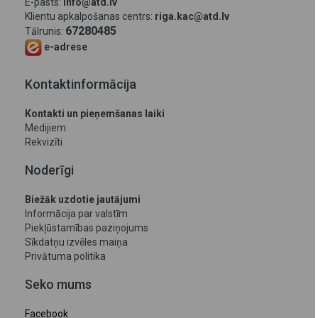
E-pasts:
info@atd.lv
Klientu apkalpošanas centrs:
riga.kac@atd.lv
67280485
Tālrunis:
e-adrese
Kontaktinformācija
Kontakti un pieņemšanas laiki
Medijiem
Rekvizīti
Noderīgi
Biežāk uzdotie jautājumi
Informācija par valstīm
Piekļūstamības paziņojums
Sīkdatņu izvēles maiņa
Privātuma politika
Seko mums
Facebook