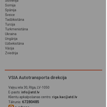
Slovēnija
Somija
Spānija
Šveice
Tadžikistāna
Turcija
Turkmenistāna
Ukraina
Ungārija
Uzbekistāna
Vācija
Zviedrija
VSIA Autotransporta direkcija
Vaļņu iela 30, Rīga, LV-1050
E-pasts:
info@atd.lv
Klientu apkalpošanas centrs:
riga.kac@atd.lv
67280485
Tālrunis: