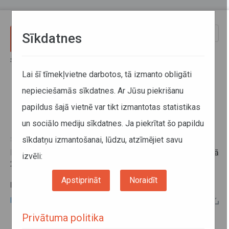
Pārlekt uz galveno saturu
Toggle
Sīkdatnes
naviga
Sākums
Informācija pārvadātājiem
Informācija par valstīm
Braukšanas ierobežojumi Horvātijā 2024.gadā
Lai šī tīmekļvietne darbotos, tā izmanto obligāti
nepieciešamās sīkdatnes. Ar Jūsu piekrišanu
Braukšanas ierobežojumi
papildus šajā vietnē var tikt izmantotas statistikas
Horvātijā 2024.gadā
un sociālo mediju sīkdatnes. Ja piekrītat šo papildu
sīkdatņu izmantošanai, lūdzu, atzīmējiet savu
31. janvāris 2024
Informāciju par braukšanas ierobežojumiem Horvātijā
izvēli:
2024.gadā skatīt zemāk pie
papildu informācijas.
Apstiprināt
Noraidīt
PAPILDU INFORMĀCIJA:
Braukšanas ierobežojumi Horvātijā 2024. gadā
Privātuma politika