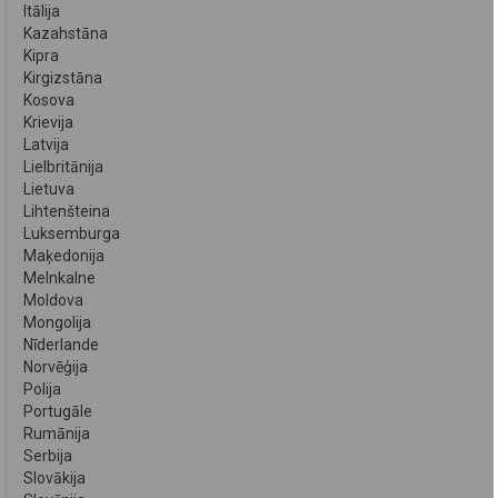
Itālija
Kazahstāna
Kipra
Kirgizstāna
Kosova
Krievija
Latvija
Lielbritānija
Lietuva
Lihtenšteina
Luksemburga
Maķedonija
Melnkalne
Moldova
Mongolija
Nīderlande
Norvēģija
Polija
Portugāle
Rumānija
Serbija
Slovākija