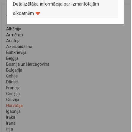
Detalizētāka informācija par izmantotajām
sīkdatnēm
VALSTIS
Albānija
Armēnija
Austrija
Azerbaidžāna
Baltkrievija
Beļģija
Bosnija un Hercegovina
Bulgārija
Čehija
Dānija
Francija
Grieķija
Gruzija
Horvātija
Igaunija
Irāka
Irāna
Īrija