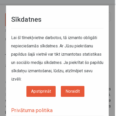
Pārlekt uz galveno saturu
Toggle
Sīkdatnes
naviga
Sākums
Informācija pārvadātājiem
Informācija par valstīm
Īslaicīga robežkontroles atjaunošana uz Nīderlandes robežas ar
Lai šī tīmekļvietne darbotos, tā izmanto obligāti
Beļģiju un Vāciju
nepieciešamās sīkdatnes. Ar Jūsu piekrišanu
papildus šajā vietnē var tikt izmantotas statistikas
Īslaicīga robežkontroles
un sociālo mediju sīkdatnes. Ja piekrītat šo papildu
atjaunošana uz Nīderlandes
sīkdatņu izmantošanai, lūdzu, atzīmējiet savu
robežas ar Beļģiju un Vāciju
izvēli:
03. decembris 2024
Nīderlandes valdība ir
paziņojusi
, ka saskaņā ar Šengenas
Apstiprināt
Noraidīt
Robežu kodeksu, no 2024. gada 9. decembra un līdz 2025.
gada 8. jūnijam tiek atjaunota sauszemes robežas kontrole
ar Beļģiju un Vāciju. Robežkontrole ostās netiks
Privātuma politika
pastiprināta.