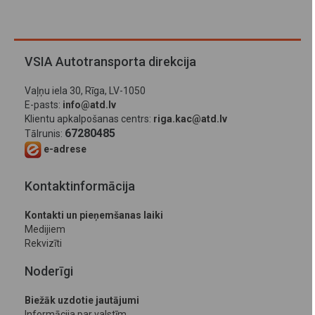
VSIA Autotransporta direkcija
Vaļņu iela 30, Rīga, LV-1050
E-pasts:
info@atd.lv
Klientu apkalpošanas centrs:
riga.kac@atd.lv
67280485
Tālrunis:
e-adrese
Kontaktinformācija
Kontakti un pieņemšanas laiki
Medijiem
Rekvizīti
Noderīgi
Biežāk uzdotie jautājumi
Informācija par valstīm