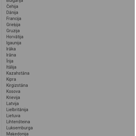
Bulgārija
Čehija
Dānija
Francija
Grieķija
Gruzija
Horvātija
Igaunija
Irāka
Irāna
Īrija
Itālija
Kazahstāna
Kipra
Kirgizstāna
Kosova
Krievija
Latvija
Lielbritānija
Lietuva
Lihtenšteina
Luksemburga
Maķedonija