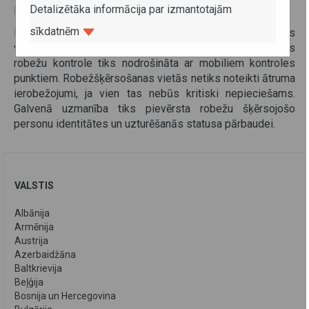
Detalizētāka informācija par izmantotajām
Robežkontroles procedūra:
sīkdatnēm
Pārbaudēm nebūs sistemātisks raksturs un tās tiks
veiktas izmantojot tehniskos līdzekus. Nīderlandes
robežu kontrole tiks nodrošināta ar mobiliem kontroles
punktiem. Robežšķērsošanas vietās netiks noteikti ātruma
ierobežojumi, ja vien tas nebūs kritiski nepieciešams.
Galvenā uzmanība tiks pievērsta robežu šķērsojošo
personu identitātes un uzturēšanās statusa pārbaudei.
VALSTIS
Albānija
Armēnija
Austrija
Azerbaidžāna
Baltkrievija
Beļģija
Bosnija un Hercegovina