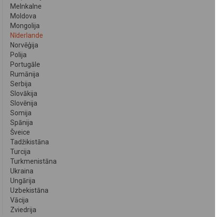
Melnkalne
Moldova
Mongolija
Nīderlande
Norvēģija
Polija
Portugāle
Rumānija
Serbija
Slovākija
Slovēnija
Somija
Spānija
Šveice
Tadžikistāna
Turcija
Turkmenistāna
Ukraina
Ungārija
Uzbekistāna
Vācija
Zviedrija