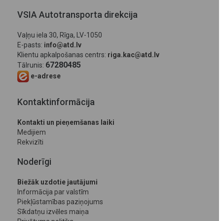
VSIA Autotransporta direkcija
Vaļņu iela 30, Rīga, LV-1050
E-pasts:
info@atd.lv
Klientu apkalpošanas centrs:
riga.kac@atd.lv
67280485
Tālrunis:
e-adrese
Kontaktinformācija
Kontakti un pieņemšanas laiki
Medijiem
Rekvizīti
Noderīgi
Biežāk uzdotie jautājumi
Informācija par valstīm
Piekļūstamības paziņojums
Sīkdatņu izvēles maiņa