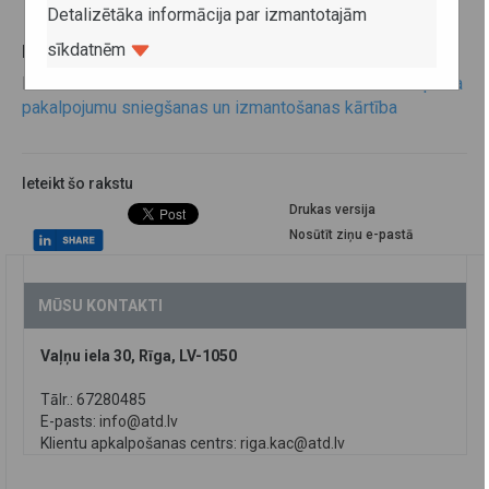
Detalizētāka informācija par izmantotajām
sīkdatnēm
Normatīvie akti
Ministru kabineta noteikumi Nr.599
Sabiedriskā transporta
pakalpojumu sniegšanas un izmantošanas kārtība
Ieteikt šo rakstu
Drukas versija
Nosūtīt ziņu e-pastā
MŪSU KONTAKTI
Vaļņu iela 30, Rīga, LV-1050
Tālr.: 67280485
E-pasts:
info@atd.lv
Klientu apkalpošanas centrs:
riga.kac@atd.lv