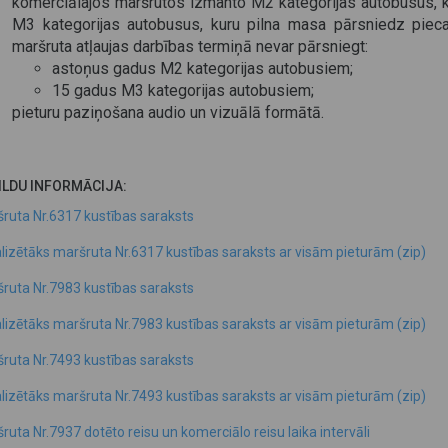
komerciālajos maršrutos izmanto M2 kategorijas autobusus, k
M3 kategorijas autobusus, kuru pilna masa pārsniedz piec
maršruta atļaujas darbības termiņā nevar pārsniegt:
astoņus gadus M2 kategorijas autobusiem;
15 gadus M3 kategorijas autobusiem;
pieturu paziņošana audio un vizuālā formātā.
ILDU INFORMĀCIJA:
ruta Nr.6317 kustības saraksts
lizētāks maršruta Nr.6317 kustības saraksts ar visām pieturām (zip)
ruta Nr.7983 kustības saraksts
lizētāks maršruta Nr.7983 kustības saraksts ar visām pieturām (zip)
ruta Nr.7493 kustības saraksts
lizētāks maršruta Nr.7493 kustības saraksts ar visām pieturām (zip)
ruta Nr.7937 dotēto reisu un komerciālo reisu laika intervāli