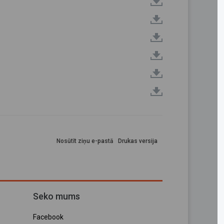
Nosūtīt ziņu e-pastā
Drukas versija
Seko mums
Facebook