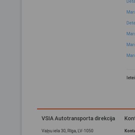
Deta
Marš
Deta
Marš
Marš
Marš
Iete
VSIA Autotransporta direkcija
Kont
Vaļņu iela 30, Rīga, LV-1050
Konta