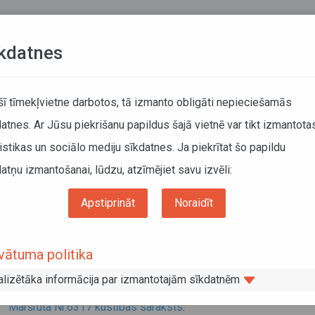
Teksta versija
L
kdatnes
KUSTĪBAS SARAKSTI
 šī tīmekļvietne darbotos, tā izmanto obligāti nepieciešamās
atnes. Ar Jūsu piekrišanu papildus šajā vietnē var tikt izmantota
DĀTĀJIEM
SABIEDRISKAIS TRANSPORTS
PAR MUM
istikas un sociālo mediju sīkdatnes. Ja piekrītat šo papildu
atņu izmantošanai, lūdzu, atzīmējiet savu izvēli:
ums
Sabiedriskais transports
Komerciālie pārvadājumi
Informācija pārvadā
Apstiprināt
Noraidīt
formācija pārvadātājiem
vātuma politika
skaņā ar
Ministru kabineta noteikumiem Nr. 486 “Noteik
erciālajiem pārvadājumiem ar autobusu”
provizoriski plānoti 
alizētāka informācija par izmantotajām sīkdatnēm
su) autobusu kustības saraksti:​
Maršruta Nr.6317 kustības saraksts
.