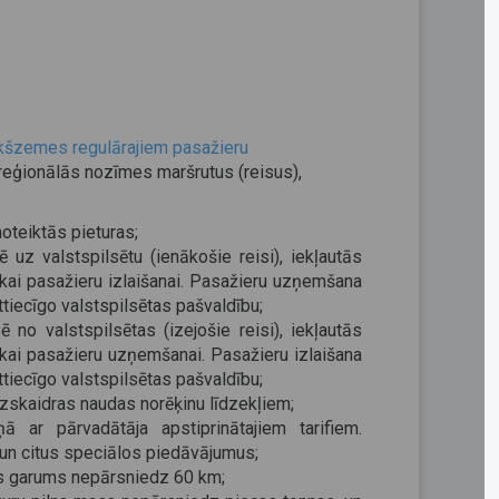
ekšzemes regulārajiem pasažieru
 reģionālās nozīmes maršrutus (reisus),
oteiktās pieturas;
 uz valstspilsētu (ienākošie reisi), iekļautās
tikai pasažieru izlaišanai. Pasažieru uzņemšana
 attiecīgo valstspilsētas pašvaldību;
 no valstspilsētas (izejošie reisi), iekļautās
tikai pasažieru uzņemšanai. Pasažieru izlaišana
 attiecīgo valstspilsētas pašvaldību;
ezskaidras naudas norēķinu līdzekļiem;
 ar pārvadātāja apstiprinātajiem tarifiem.
s un citus speciālos piedāvājumus;
ais garums nepārsniedz 60 km;