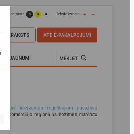
a
a
a
apas kontrasts
Teksta izmērs
PIERAKSTS
ATD E-PAKALPOJUMI
s
S
JAUNUMI
MEKLĒT
tājiem
umi par iekšzemes regulārajiem pasažieru
šādi komerciālo reģionālās nozīmes maršrutu