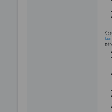
Sas
kom
pār