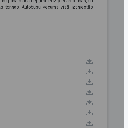
uru pilna masa nepārsniedz piecas tonnas, un
as tonnas. Autobusu vecums visā izsniegtās