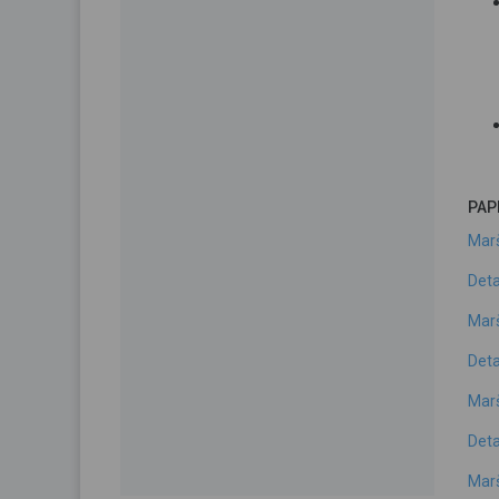
PAP
Marš
Deta
Marš
Deta
Marš
Deta
Marš