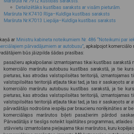
Maršruta Nr.7912 kustības saraksts.
Detalizētāks kustības saraksts ar visām pieturām.
Maršruta Nr.K7410 Rīga–Kuldīga kustības saraksts
Maršruta Nr.K7013 Liepāja–Kuldīga kustības saraksts
kaņā ar
Ministru kabineta noteikumiem Nr. 486 “Noteikumi par i
erciālajiem pārvadājumiem ar autobusu”
, apkalpojot komerciālo
vadātājiem būs jāizpilda šādas prasības:
pasažieru apkalpošanai izmantojamas tikai kustības sarakstā n
komerciālo maršrutu autobusu kustības sarakstā, ja tie kursē
pieturas, kas atrodas valstspilsētas teritorijā, izmantojamas 
valstspilsētas teritorijā atļauta tikai tad, ja tas ir saskaņots ar
komerciālo maršrutu autobusu kustības sarakstā, ja tie kursē
pieturas, kas atrodas valstspilsētas teritorijā, izmantojamas 
valstspilsētas teritorijā atļauta tikai tad, ja tas ir saskaņots ar
pārvadātājs nodrošina iespēju par braucienu norēķināties ar b
komerciālajos maršrutos biļeti pasažierim pārdod saskaņā
Pārvadātājs ir tiesīgs noteikt lojalitātes programmas, atlaide
stāvvietu izmantošana pieļaujama tikai maršrutos, kuru kopēj