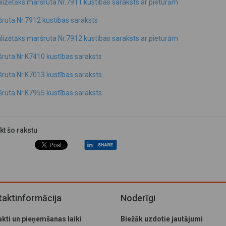
lizētāks maršruta Nr.7911 kustības saraksts ar pieturām
ruta Nr.7912 kustības saraksts
lizētāks maršruta Nr.7912 kustības saraksts ar pieturām
ruta Nr.K7410 kustības saraksts
ruta Nr.K7013 kustības saraksts
ruta Nr.K7955 kustības saraksts
ikt šo rakstu
aktinformācija
Noderīgi
kti un pieņemšanas laiki
Biežāk uzdotie jautājumi