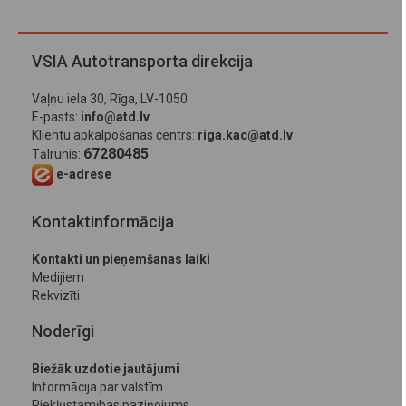
VSIA Autotransporta direkcija
Vaļņu iela 30, Rīga, LV-1050
E-pasts:
info@atd.lv
Klientu apkalpošanas centrs:
riga.kac@atd.lv
67280485
Tālrunis:
e-adrese
Kontaktinformācija
Kontakti un pieņemšanas laiki
Medijiem
Rekvizīti
Noderīgi
Biežāk uzdotie jautājumi
Informācija par valstīm
Piekļūstamības paziņojums