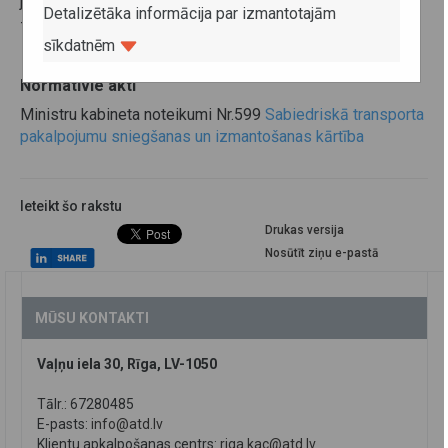
jāiesniedz 10 dienu laikā pēc pārskata perioda – mēneša
Detalizētāka informācija par izmantotajām
– beigām.
sīkdatnēm
Normatīvie akti
Ministru kabineta noteikumi Nr.599
Sabiedriskā transporta
pakalpojumu sniegšanas un izmantošanas kārtība
Ieteikt šo rakstu
Drukas versija
Nosūtīt ziņu e-pastā
MŪSU KONTAKTI
Vaļņu iela 30, Rīga, LV-1050
Tālr.: 67280485
E-pasts:
info@atd.lv
Klientu apkalpošanas centrs:
riga.kac@atd.lv