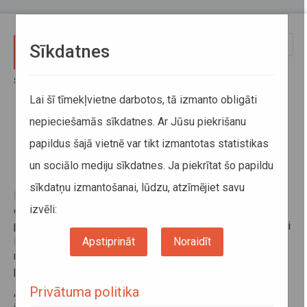
Pārlekt uz galveno saturu
Toggle
Sīkdatnes
naviga
Sākums
Sabiedriskais transports
Pakalpojumi pārvadātājiem
Informācija par nobraukumu
Lai šī tīmekļvietne darbotos, tā izmanto obligāti
Informācija par neveiktajiem pārvadājumiem
nepieciešamās sīkdatnes. Ar Jūsu piekrišanu
papildus šajā vietnē var tikt izmantotas statistikas
Informācija par neveiktajiem
un sociālo mediju sīkdatnes. Ja piekrītat šo papildu
pārvadājumiem
sīkdatņu izmantošanai, lūdzu, atzīmējiet savu
Pārvadātājiem, kuri ir noslēguši līgumu ar Autotransporta
izvēli:
direkciju par tiesībām nodrošināt regulāros pasažieru
pārvadājumus konkrētos maršrutos, ir jāiesniedz direkcijai
informācija par neizpildītajiem autobusu un vilcienu
Apstiprināt
Noraidīt
reisiem. Šī informācija jāsniedz arī gadījumā, ja attiecīgajā
pārskata periodā neizpildīti reisi nav bijuši.
Privātuma politika
Attiecīgā informācija par katra mēneša rezultātiem