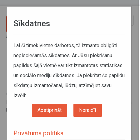
Pārlekt uz galveno saturu
Toggle
Sīkdatnes
naviga
Sākums
Informācija pārvadātājiem
Informācija par valstīm
Latvijas Republikas valdības un Ungārijas Republikas valdības līgums
Lai šī tīmekļvietne darbotos, tā izmanto obligāti
nepieciešamās sīkdatnes. Ar Jūsu piekrišanu
Latvijas Republikas valdības un
papildus šajā vietnē var tikt izmantotas statistikas
Ungārijas Republikas valdības
un sociālo mediju sīkdatnes. Ja piekrītat šo papildu
līgums
sīkdatņu izmantošanai, lūdzu, atzīmējiet savu
04. novembris 2015
izvēli:
Divpusējo līgumu par pasažieru un kravu starptautiskajiem
pārvadājumiem ar autotransportu skatīt
šeit
.
Apstiprināt
Noraidīt
Privātuma politika