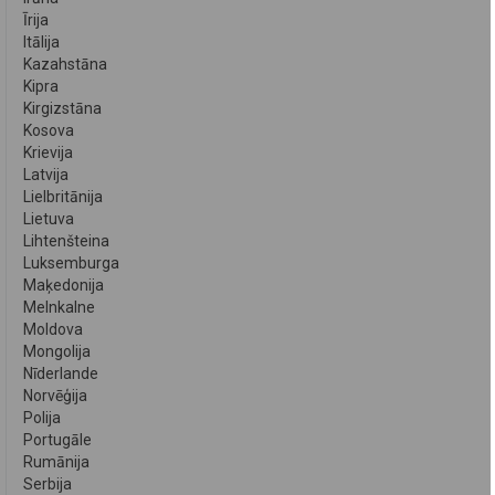
Īrija
Itālija
Kazahstāna
Kipra
Kirgizstāna
Kosova
Krievija
Latvija
Lielbritānija
Lietuva
Lihtenšteina
Luksemburga
Maķedonija
Melnkalne
Moldova
Mongolija
Nīderlande
Norvēģija
Polija
Portugāle
Rumānija
Serbija