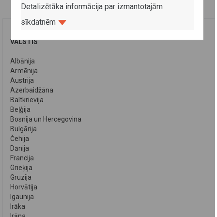
Detalizētāka informācija par izmantotajām
sīkdatnēm
VALSTIS
Albānija
Armēnija
Austrija
Azerbaidžāna
Baltkrievija
Beļģija
Bosnija un Hercegovina
Bulgārija
Čehija
Dānija
Francija
Grieķija
Gruzija
Horvātija
Igaunija
Irāka
Irāna