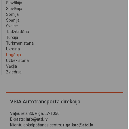
Slovākija
Slovēnija
Somija
Spānija
Šveice
Tadžikistāna
Turcija
Turkmenistāna
Ukraina
Ungārija
Uzbekistāna
Vācija
Zviedrija
VSIA Autotransporta direkcija
Vaļņu iela 30, Rīga, LV-1050
E-pasts:
info@atd.lv
Klientu apkalpošanas centrs:
riga.kac@atd.lv