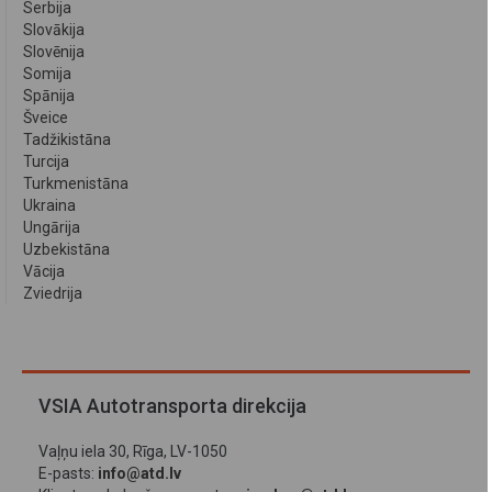
Serbija
Slovākija
Slovēnija
Somija
Spānija
Šveice
Tadžikistāna
Turcija
Turkmenistāna
Ukraina
Ungārija
Uzbekistāna
Vācija
Zviedrija
VSIA Autotransporta direkcija
Vaļņu iela 30, Rīga, LV-1050
E-pasts:
info@atd.lv