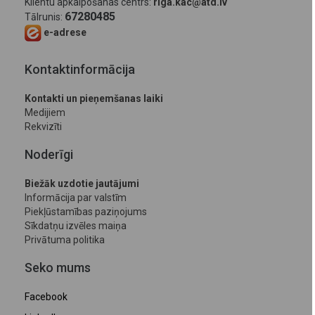
Klientu apkalpošanas centrs:
riga.kac@atd.lv
67280485
Tālrunis:
e-adrese
Kontaktinformācija
Kontakti un pieņemšanas laiki
Medijiem
Rekvizīti
Noderīgi
Biežāk uzdotie jautājumi
Informācija par valstīm
Piekļūstamības paziņojums
Sīkdatņu izvēles maiņa
Privātuma politika
Seko mums
Facebook