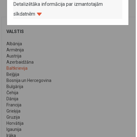
Detalizētāka informācija par izmantotajām
sīkdatnēm
VALSTIS
Albānija
Armēnija
Austrija
Azerbaidžāna
Baltkrievija
Beļģija
Bosnija un Hercegovina
Bulgārija
Čehija
Dānija
Francija
Grieķija
Gruzija
Horvātija
Igaunija
Irāka