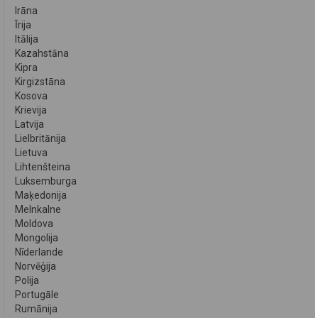
Irāna
Īrija
Itālija
Kazahstāna
Kipra
Kirgizstāna
Kosova
Krievija
Latvija
Lielbritānija
Lietuva
Lihtenšteina
Luksemburga
Maķedonija
Melnkalne
Moldova
Mongolija
Nīderlande
Norvēģija
Polija
Portugāle
Rumānija