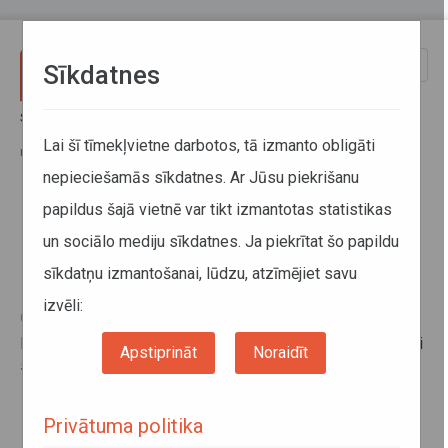
Pārlekt uz galveno saturu
Toggle
Sīkdatnes
naviga
Sākums
Informācija pārvadātājiem
Informācija par valstīm
Latvijas Republikas valdības un Baltkrievijas Republikas valdības
Lai šī tīmekļvietne darbotos, tā izmanto obligāti
nolīgums
nepieciešamās sīkdatnes. Ar Jūsu piekrišanu
papildus šajā vietnē var tikt izmantotas statistikas
Latvijas Republikas valdības un
un sociālo mediju sīkdatnes. Ja piekrītat šo papildu
Baltkrievijas Republikas valdības
sīkdatņu izmantošanai, lūdzu, atzīmējiet savu
nolīgums
izvēli:
04. novembris 2015
Divpusējo nolīgumu par automobiļu starptautisko satiksmi
Apstiprināt
Noraidīt
skatīt
šeit
.
Privātuma politika