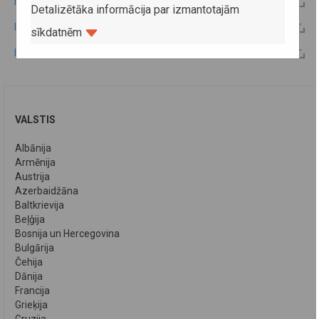
Latvijas - Moldovas 2012.gada kopējās komisijas protokols
Detalizētāka informācija par izmantotajām
Latvijas - Moldovas 2011.gada kopējās komisijas protokols
sīkdatnēm
Latvijas - Moldovas 2010.gada kopējās komisijas protokols
VALSTIS
Albānija
Armēnija
Austrija
Azerbaidžāna
Baltkrievija
Beļģija
Bosnija un Hercegovina
Bulgārija
Čehija
Dānija
Francija
Grieķija