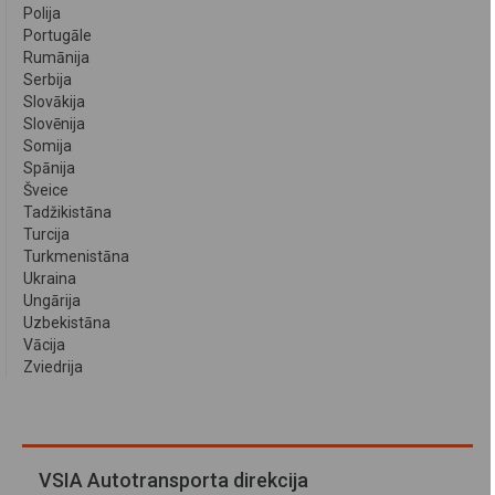
Polija
Portugāle
Rumānija
Serbija
Slovākija
Slovēnija
Somija
Spānija
Šveice
Tadžikistāna
Turcija
Turkmenistāna
Ukraina
Ungārija
Uzbekistāna
Vācija
Zviedrija
VSIA Autotransporta direkcija