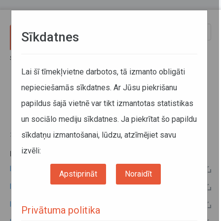
Pārlekt uz galveno saturu
Toggle
Sīkdatnes
naviga
Sākums
Informācija pārvadātājiem
Informācija par valstīm
Latvijas - Moldovas kopējo komisiju protokoli
Lai šī tīmekļvietne darbotos, tā izmanto obligāti
nepieciešamās sīkdatnes. Ar Jūsu piekrišanu
Latvijas - Moldovas kopējo
papildus šajā vietnē var tikt izmantotas statistikas
komisiju protokoli
un sociālo mediju sīkdatnes. Ja piekrītat šo papildu
sīkdatņu izmantošanai, lūdzu, atzīmējiet savu
26. marts 2015
izvēli:
PAPILDU INFORMĀCIJA:
Latvijas - Moldovas 2016.gada kopējās komisijas protokols
Apstiprināt
Noraidīt
Latvijas - Moldovas 2014.gada kopējās komisijas protokols
Latvijas - Moldovas 2013.gada kopējās komisijas protokols
Privātuma politika