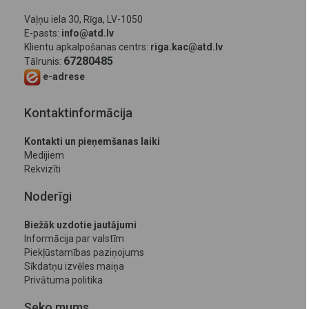
Vaļņu iela 30, Rīga, LV-1050
E-pasts:
info@atd.lv
Klientu apkalpošanas centrs:
riga.kac@atd.lv
67280485
Tālrunis:
e-adrese
Kontaktinformācija
Kontakti un pieņemšanas laiki
Medijiem
Rekvizīti
Noderīgi
Biežāk uzdotie jautājumi
Informācija par valstīm
Piekļūstamības paziņojums
Sīkdatņu izvēles maiņa
Privātuma politika
Seko mums