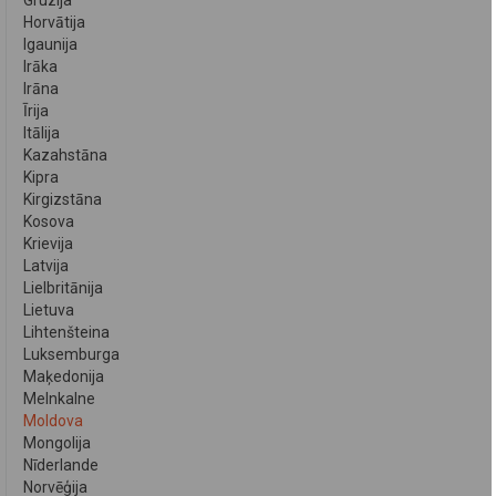
Gruzija
Horvātija
Igaunija
Irāka
Irāna
Īrija
Itālija
Kazahstāna
Kipra
Kirgizstāna
Kosova
Krievija
Latvija
Lielbritānija
Lietuva
Lihtenšteina
Luksemburga
Maķedonija
Melnkalne
Moldova
Mongolija
Nīderlande
Norvēģija