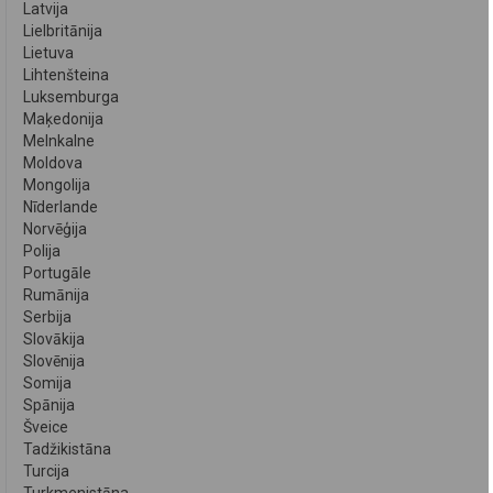
Latvija
Lielbritānija
Lietuva
Lihtenšteina
Luksemburga
Maķedonija
Melnkalne
Moldova
Mongolija
Nīderlande
Norvēģija
Polija
Portugāle
Rumānija
Serbija
Slovākija
Slovēnija
Somija
Spānija
Šveice
Tadžikistāna
Turcija