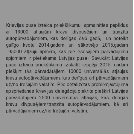
Krievijas puse izteica priekšlikumu apmainīties papildus
ar 13000 atļaujām kravu divpusējiem un tranzīta
autopārvadājumiem, kas derīgas šajā gadā, un noteikt
galīgo kvotu 2014.gadam un sākotnējo 2015.gadam
95000 atļauju apmērā, kas pie esošajiem pārvadājumu
apjomiem ir pietiekama Latvijas pusei. Savukārt Latvijas
puse izteica priekšlikumu izskatīt iespēju 2015. gadam
piešķirt tās pārvadātājiem 10000 universālās atļaujas
kravu autopārvadājumiem, kas derīgas arī pārvadājumiem
uz/no trešajām valstīm. Pēc detalizētas problēmjautājuma
apspriešanas Krievijas delegācija piekrita piešķirt Latvijas
pārvadātājiem 2500 universālās atļaujas, kas derīgas
kravu divpusējiem/tranzīta autopārvadājumiem, kā arī
pārvadājumiem uz/no trešajām valstīm.