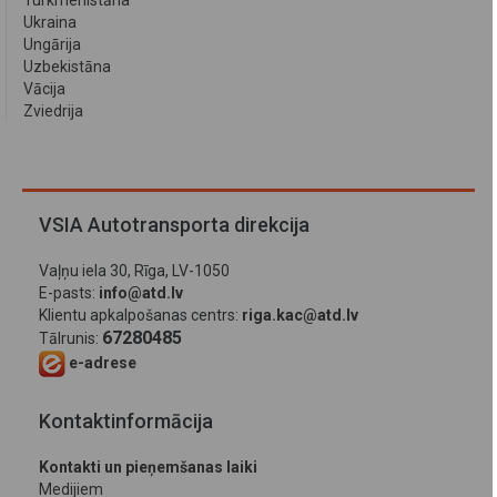
Turkmenistāna
Ukraina
Ungārija
Uzbekistāna
Vācija
Zviedrija
VSIA Autotransporta direkcija
Vaļņu iela 30, Rīga, LV-1050
E-pasts:
info@atd.lv
Klientu apkalpošanas centrs:
riga.kac@atd.lv
67280485
Tālrunis:
e-adrese
Kontaktinformācija
Kontakti un pieņemšanas laiki
Medijiem