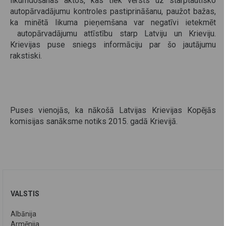
likumdošanas aktos, kas tiek vērsts uz starptautisko
autopārvadājumu kontroles pastiprināšanu, paužot bažas,
ka minētā likuma pieņemšana var negatīvi ietekmēt
autopārvadājumu attīstību starp Latviju un Krieviju.
Krievijas puse sniegs informāciju par šo jautājumu
rakstiski.
Puses vienojās, ka nākošā Latvijas Krievijas Kopējās
komisijas sanāksme notiks 2015. gadā Krievijā.
VALSTIS
Albānija
Armēnija