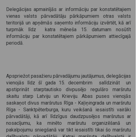
Delegācijas apmainījās ar informāciju par konstatētajiem
vienas valsts pārvadātāju pārkāpumiem otras valsts
teritorijā un apņēmās saņemto informāciju izvērtēt, kā arī
turpmāk līdz katra mēneša 15. datumam nosūtīt
informāciju par konstatētajiem pārkāpumiem attiecīgajā
periodā.
Apspriežot pasažieru pārvadājumu jautājumus, delegācijas
vienojās līdz šī gada 15. decembrim salīdzināt un
apstiprināt starptautisko divpusējo regulāro maršrutu
skaitu starp Latviju un Krieviju. Abas puses vienojās
saskaņot divus maršrutus Rīga - Kaļiņingrada un maršrutu
Rīga - Sanktpēterburga, kuru veikšanā iesaistīti vairāki
pārvadātāji, kā arī līdzīgus daudzpusējos maršrutus ar
nosacījumu, ka minēto maršrutu organizēšanā un
pakalpojumu sniegšanā var tikt iesaistīti tikai šo maršrutu
dalībvalstu pārvadātāji. Katrai maršruta dalībvalstij ir