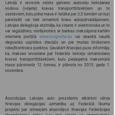
Latvijā ir ieviesta valsts galveno autoceļu lietošanas
nodeva (vinjete) kravas transportlīdzekļiem un to
sastāviem, kuru pilna masa ir lielāka par 3,5 tonnām un kuri
paredzēti vai tiek izmantoti kravu autopārvadājumiem.
Latvijas delegācija atzīmēja, ka vinjete ir elektroniska un to
var iegādāties, norēķinoties ar bankas maksājuma kartēm
interneta portālā
www.lvvignette.eu
vai skaidrā naudā
degvielas uzpildes stacijās un pie muitas brokeriem
robežkontroles punktos. Savukārt Krievijas puse informēja,
ka, maksas ieviešana par federālo lielceļu izmantošanu
kravas transportlīdzekļiem, kuru pieļaujamā maksimālā
masa pārsniedz 12 tonnas, ir plānota no 2015. gada 1.
novembra.
Asociācijas Latvijas auto prezidents atkārtoti vērsa
Krievijas delegācijas uzmanību uz Federālā likuma
projektu par izmaiņām atsevišķos Krievijas Federācijas