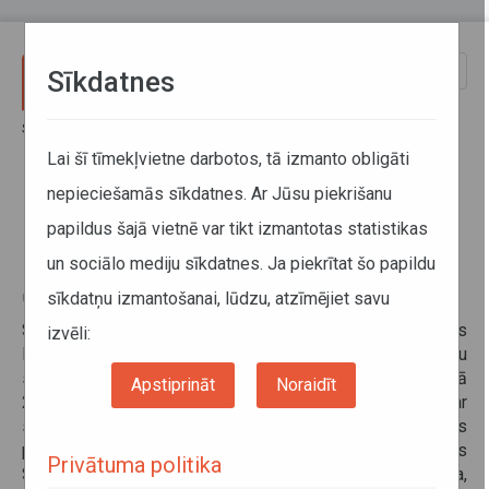
Pārlekt uz galveno saturu
Toggle
Sīkdatnes
naviga
Sākums
Informācija pārvadātājiem
Informācija par valstīm
Latvijas - Krievijas Kopējās komisijas sanāksme
Lai šī tīmekļvietne darbotos, tā izmanto obligāti
nepieciešamās sīkdatnes. Ar Jūsu piekrišanu
Latvijas - Krievijas Kopējās
papildus šajā vietnē var tikt izmantotas statistikas
komisijas sanāksme
un sociālo mediju sīkdatnes. Ja piekrītat šo papildu
sīkdatņu izmantošanai, lūdzu, atzīmējiet savu
03. novembris 2014
Saskaņā ar 1996. gada 16. martā parakstīto Latvijas
izvēli:
Krievijas starpvaldību nolīgumu par automobiļu
starptautisko satiksmi, š.g. 29. oktobrī Rīgā notika kārtējā
Apstiprināt
Noraidīt
20. Latvijas - Krievijas Kopējās komisijas sanāksme par
starptautisko autopārvadājumu jautājumiem. No Latvijas
puses sanāksmē piedalījās Latvijas Republikas
Privātuma politika
Satiksmes ministrijas un Autotransporta departamenta,