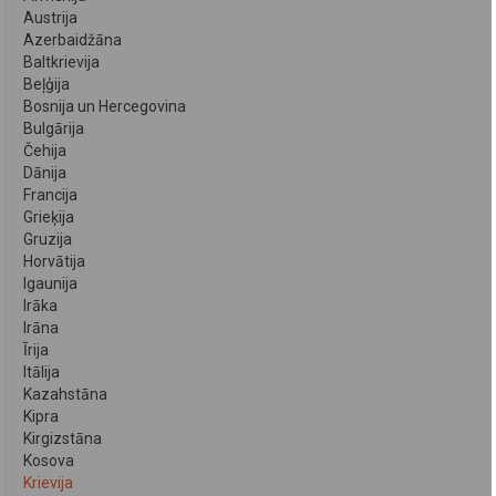
Austrija
Azerbaidžāna
Baltkrievija
Beļģija
Bosnija un Hercegovina
Bulgārija
Čehija
Dānija
Francija
Grieķija
Gruzija
Horvātija
Igaunija
Irāka
Irāna
Īrija
Itālija
Kazahstāna
Kipra
Kirgizstāna
Kosova
Krievija