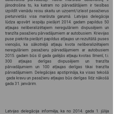
jānodrošina to, ka katram no pārvadātājiem ir tiesības
izpildīt vienādu reisu skaitu un uzņemt/izlaist pasažierus
pieturvietās visa maršruta garumā. Latvijas delegācija
lūdza apsvērt iespēju piešķirt 2014. gadam papildus 50
atļaujas neliberalizētajiem neregulāriem divpusējiem un
tranzīta pasažieru pārvadājumiem ar autobusiem. Krievijas
puse piekrita piešķirt papildus atļaujas un rezultātā puses
vienojās, ka sākotnējā atļauju kvota neliberalizētajiem
neregulāriem pasažieru pārvadājumiem ar autobusiem
2015. gadam būs šī gada galējās atļauju kvotas līmenī, t.i.
300 atļaujas derīgas divpusējiem un tranzīta
pārvadājumiem un 100 atļaujas derīgas tikai tranzīta
pārvadājumiem. Delegācijas apstiprināja, ka visas tekošā
gada kravu un pasažieru atļaujas būs derīgas līdz nākošā
gada 31. janvārim.
Latvijas delegācija informēja, ka no 2014. gada 1. jūlija