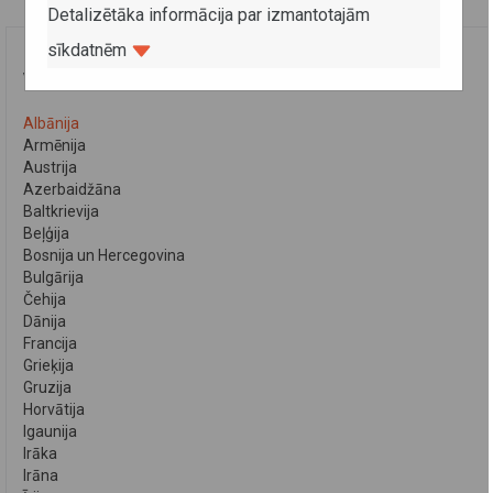
Detalizētāka informācija par izmantotajām
sīkdatnēm
VALSTIS
Albānija
Armēnija
Austrija
Azerbaidžāna
Baltkrievija
Beļģija
Bosnija un Hercegovina
Bulgārija
Čehija
Dānija
Francija
Grieķija
Gruzija
Horvātija
Igaunija
Irāka
Irāna