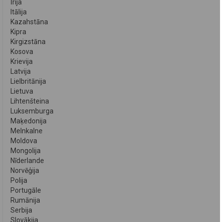
Īrija
Itālija
Kazahstāna
Kipra
Kirgizstāna
Kosova
Krievija
Latvija
Lielbritānija
Lietuva
Lihtenšteina
Luksemburga
Maķedonija
Melnkalne
Moldova
Mongolija
Nīderlande
Norvēģija
Polija
Portugāle
Rumānija
Serbija
Slovākija