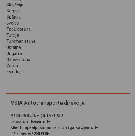
Slovēnija
Somija
Spānija
Šveice
Tadžikistāna
Turcija
Turkmenistāna
Ukraina
Ungārija
Uzbekistāna
Vācija
Zviedrija
VSIA Autotransporta direkcija
Vaļņu iela 30, Rīga, LV-1050
E-pasts:
info@atd.lv
Klientu apkalpošanas centrs:
riga.kac@atd.lv
67280485
Tālrunis: