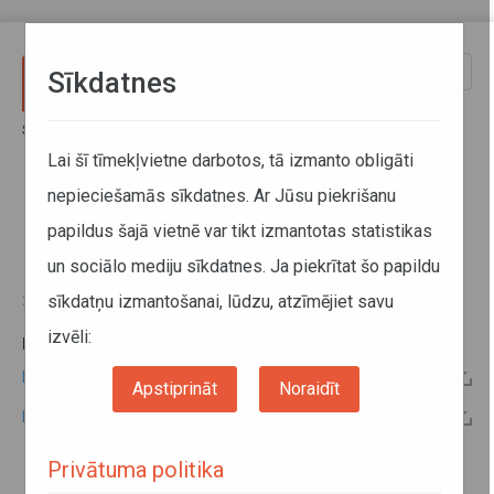
Pārlekt uz galveno saturu
Toggle
Sīkdatnes
naviga
Sākums
Informācija pārvadātājiem
Informācija par valstīm
Latvijas - Albānijas kopējo komisiju protokoli
Lai šī tīmekļvietne darbotos, tā izmanto obligāti
nepieciešamās sīkdatnes. Ar Jūsu piekrišanu
Latvijas - Albānijas kopējo
papildus šajā vietnē var tikt izmantotas statistikas
komisiju protokoli
un sociālo mediju sīkdatnes. Ja piekrītat šo papildu
sīkdatņu izmantošanai, lūdzu, atzīmējiet savu
20. jūnijs 2019
izvēli:
PAPILDU INFORMĀCIJA:
Latvijas - Albānijas 2019. gada kopējās komisijas protokols
Apstiprināt
Noraidīt
Latvijas - Albānijas 2005. gada kopējās komisijas protokols
Privātuma politika