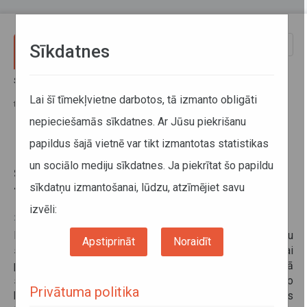
Pārlekt uz galveno saturu
Toggle
Sīkdatnes
naviga
Sākums
Informācija pārvadātājiem
Informācija par valstīm
Krievijas valsts nodeva par smagsvara/lielgabarīta
Lai šī tīmekļvietne darbotos, tā izmanto obligāti
transportlīdzekļiem
nepieciešamās sīkdatnes. Ar Jūsu piekrišanu
papildus šajā vietnē var tikt izmantotas statistikas
Krievijas valsts nodeva par
un sociālo mediju sīkdatnes. Ja piekrītat šo papildu
smagsvara/lielgabarīta
sīkdatņu izmantošanai, lūdzu, atzīmējiet savu
transportlīdzekļiem
izvēli:
23. decembris 2020
No 2021. gada 1. janvāra par speciālo atļauju izsniegšanu
Apstiprināt
Noraidīt
smagsvara un (vai) lielgabarīta transportlīdzekļu kustībai
pa autoceļiem tiek piemērota valsts nodeva kā
starptautiskajā, tā vietējā satiksmē neatkarīgi no
Privātuma politika
braukšanas virziena – tā paredz 23.11.2020. Krievijas