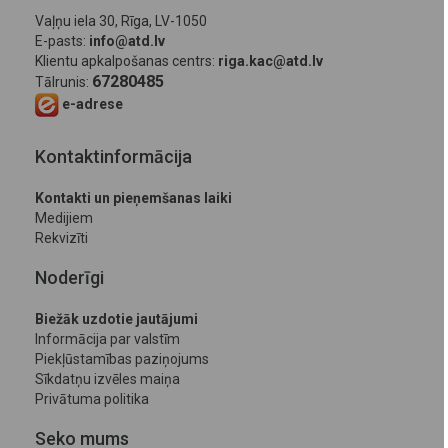
Vaļņu iela 30, Rīga, LV-1050
E-pasts:
info@atd.lv
Klientu apkalpošanas centrs:
riga.kac@atd.lv
67280485
Tālrunis:
e-adrese
Kontaktinformācija
Kontakti un pieņemšanas laiki
Medijiem
Rekvizīti
Noderīgi
Biežāk uzdotie jautājumi
Informācija par valstīm
Piekļūstamības paziņojums
Sīkdatņu izvēles maiņa
Privātuma politika
Seko mums