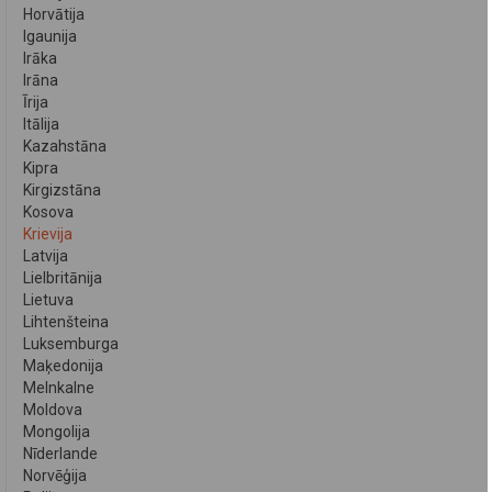
Horvātija
Igaunija
Irāka
Irāna
Īrija
Itālija
Kazahstāna
Kipra
Kirgizstāna
Kosova
Krievija
Latvija
Lielbritānija
Lietuva
Lihtenšteina
Luksemburga
Maķedonija
Melnkalne
Moldova
Mongolija
Nīderlande
Norvēģija