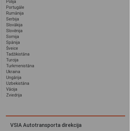
Polija
Portugāle
Rumānija
Serbija
Slovākija
Slovēnija
Somija
Spānija
Šveice
Tadžikistāna
Turcija
Turkmenistāna
Ukraina
Ungārija
Uzbekistāna
Vācija
Zviedrija
VSIA Autotransporta direkcija