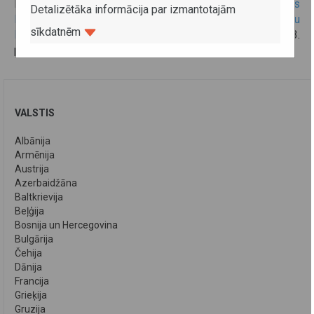
Federācijas likuma Nr.
374-ФЗ “Par Krievijas Federācijas
Detalizētāka informācija par izmantotajām
Nodokļu kodeksa pirmās un otras daļas un atsevišķu
sīkdatnēm
Krievijas federācijas tiesību aktu grozījumiem”
333.33.
panta 1. punkta 111. apakšpunkts.
VALSTIS
Albānija
Armēnija
Austrija
Azerbaidžāna
Baltkrievija
Beļģija
Bosnija un Hercegovina
Bulgārija
Čehija
Dānija
Francija
Grieķija
Gruzija