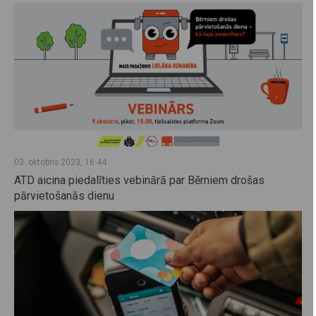
03. oktobris 2023, 16:44
ATD aicina piedalīties vebinārā par Bērniem drošas
pārvietošanās dienu