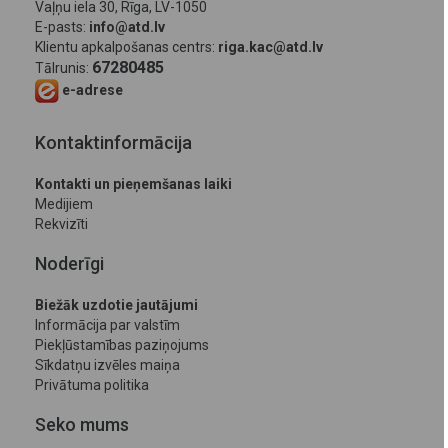
Vaļņu iela 30, Rīga, LV-1050
E-pasts:
info@atd.lv
Klientu apkalpošanas centrs:
riga.kac@atd.lv
67280485
Tālrunis:
e-adrese
Kontaktinformācija
Kontakti un pieņemšanas laiki
Medijiem
Rekvizīti
Noderīgi
Biežāk uzdotie jautājumi
Informācija par valstīm
Piekļūstamības paziņojums
Sīkdatņu izvēles maiņa
Privātuma politika
Seko mums