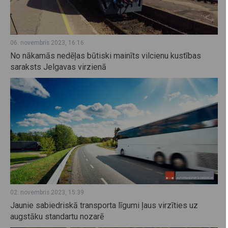
06. novembris 2023, 16:16
No nākamās nedēļas būtiski mainīts vilcienu kustības
saraksts Jelgavas virzienā
02. novembris 2023, 15:39
Jaunie sabiedriskā transporta līgumi ļaus virzīties uz
augstāku standartu nozarē