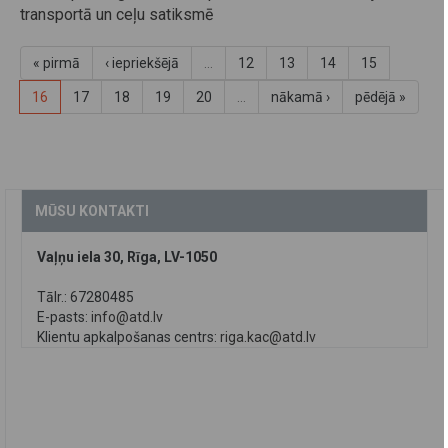
transportā un ceļu satiksmē
« pirmā
‹ iepriekšējā
…
12
13
14
15
16
17
18
19
20
…
nākamā ›
pēdējā »
MŪSU KONTAKTI
Vaļņu iela 30, Rīga, LV-1050
Tālr.: 67280485
E-pasts:
info@atd.lv
Klientu apkalpošanas centrs:
riga.kac@atd.lv