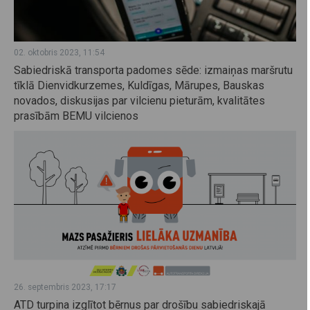
02. oktobris 2023, 11:54
Sabiedriskā transporta padomes sēde: izmaiņas maršrutu
tīklā Dienvidkurzemes, Kuldīgas, Mārupes, Bauskas
novados, diskusijas par vilcienu pieturām, kvalitātes
prasībām BEMU vilcienos
26. septembris 2023, 17:17
ATD turpina izglītot bērnus par drošību sabiedriskajā