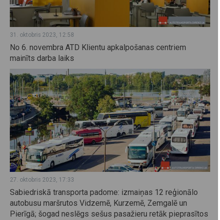
31. oktobris 2023, 12:58
No 6. novembra ATD Klientu apkalpošanas centriem
mainīts darba laiks
27. oktobris 2023, 17:33
Sabiedriskā transporta padome: izmaiņas 12 reģionālo
autobusu maršrutos Vidzemē, Kurzemē, Zemgalē un
Pierīgā; šogad neslēgs sešus pasažieru retāk pieprasītos