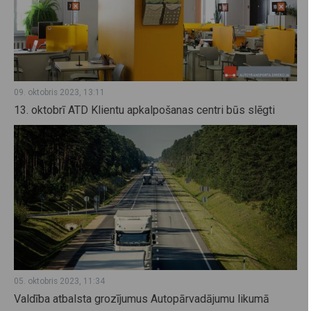
09. oktobris 2023, 13:11
13. oktobrī ATD Klientu apkalpošanas centri būs slēgti
05. oktobris 2023, 11:34
Valdība atbalsta grozījumus Autopārvadājumu likumā