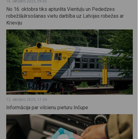
16. oktobris 2023, 09:05
No 16. oktobra tiks apturēta Vientuļu un Pededzes
robežšķērsošanas vietu darbība uz Latvijas robežas ar
Krieviju
12. oktobris 2023, 11:34
Informācija par vilcienu pieturu Inčupe