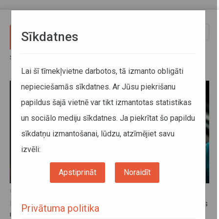
Pārlekt uz galveno saturu
Toggle
Sīkdatnes
naviga
Sākums
Jaunumi
Jaunumi
Lai šī tīmekļvietne darbotos, tā izmanto obligāti
nepieciešamās sīkdatnes. Ar Jūsu piekrišanu
papildus šajā vietnē var tikt izmantotas statistikas
un sociālo mediju sīkdatnes. Ja piekrītat šo papildu
sīkdatņu izmantošanai, lūdzu, atzīmējiet savu
izvēli:
Apstiprināt
Noraidīt
09. novembris 2023, 15:36
Novembra svētkos Goda ģimenes reģionālajos autobusos
Privātuma politika
un vilcienos brauc bez maksas