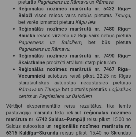
pieturās
Pagrieziens uz Rāmavu
un
Rāmava
.
Reģionālās nozīmes maršrutā nr. 5432 Rīga–
Baloži
visos reisos vairs nebūs pieturas
Titurga
,
bet varēs izmantot pieturu
Kāpu iela
.
Reģionālās nozīmes maršrutā nr. 7480 Rīga–
Bauska
reisos virzienā uz Rīgu vairs nebūs pietura
Pagrieziens uz Baložiem
, bet būs pietura
Pagrieziens uz Rāmavu
.
Reģionālās nozīmes maršrutā nr. 7490 Rīga–
Skaistkalne
precizēti attālumi starp pieturām.
Reģionālās nozīmes maršrutā nr. 7467 Rīga–
Vecumnieki
autobuss reisā plkst. 22.25 no Rīgas
starptautiskās autoostas neapstāsies pieturās
Rāmava
un
Titurga
, bet pieturēs pieturās
Loģistikas
centrs
un
Pagrieziens uz Baložiem
.
Vērtējot eksperimentālo reisu rezultātus, tika lemts
pastāvīgajā maršrutu tīklā iekļaut
reģionālās nozīmes
maršruta nr. 6742 Saldus–Pampāļi
reisu plkst. 15:00 no
Saldus autoostas un
reģionālās nozīmes maršruta nr.
6316 Kuldīga–Skrunda
reisus plkst. 15.40 no Skrundas