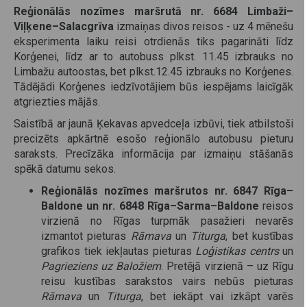
Reģionālās nozīmes maršrutā nr. 6684 Limbaži–
Viļķene–Salacgrīva
izmaiņas divos reisos - uz 4 mēnešu
eksperimenta laiku reisi otrdienās tiks pagarināti līdz
Korģenei, līdz ar to autobuss plkst. 11.45 izbrauks no
Limbažu autoostas, bet plkst.12.45 izbrauks no Korģenes.
Tādējādi Korģenes iedzīvotājiem būs iespējams laicīgāk
atgriezties mājās.
Saistībā ar jaunā Ķekavas apvedceļa izbūvi, tiek atbilstoši
precizēts apkārtnē esošo reģionālo autobusu pieturu
saraksts. Precīzāka informācija par izmaiņu stāšanās
spēkā datumu sekos.
Reģionālās nozīmes maršrutos nr. 6847 Rīga–
Baldone un nr. 6848 Rīga–Sarma–Baldone
reisos
virzienā no Rīgas turpmāk pasažieri nevarēs
izmantot pieturas
Rāmava
un
Titurga
, bet kustības
grafikos tiek iekļautas pieturas
Loģistikas centrs
un
Pagrieziens uz Baložiem
. Pretējā virzienā – uz Rīgu
reisu kustības sarakstos vairs nebūs pieturas
Rāmava
un
Titurga
, bet iekāpt vai izkāpt varēs