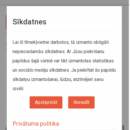
Pārlekt uz galveno saturu
Toggle
Sīkdatnes
naviga
Sākums
Jaunumi
Sabiedriskā transporta padome: izmaiņas 12 reģionālo autobusu
Lai šī tīmekļvietne darbotos, tā izmanto obligāti
maršrutos Vidzemē, Kurzemē, Zemgalē un Pierīgā; šogad neslēgs
sešus pasažieru retāk pieprasītos dzelzceļa pieturas punktus
nepieciešamās sīkdatnes. Ar Jūsu piekrišanu
papildus šajā vietnē var tikt izmantotas statistikas
Sabiedriskā transporta padome:
un sociālo mediju sīkdatnes. Ja piekrītat šo papildu
izmaiņas 12 reģionālo autobusu
sīkdatņu izmantošanai, lūdzu, atzīmējiet savu
maršrutos Vidzemē, Kurzemē,
izvēli:
Zemgalē un Pierīgā; šogad
neslēgs sešus pasažieru retāk
Apstiprināt
Noraidīt
pieprasītos dzelzceļa pieturas
punktus
Privātuma politika