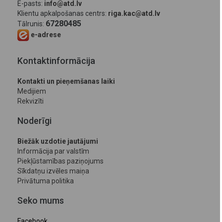
E-pasts:
info@atd.lv
Klientu apkalpošanas centrs:
riga.kac@atd.lv
67280485
Tālrunis:
e-adrese
Kontaktinformācija
Kontakti un pieņemšanas laiki
Medijiem
Rekvizīti
Noderīgi
Biežāk uzdotie jautājumi
Informācija par valstīm
Piekļūstamības paziņojums
Sīkdatņu izvēles maiņa
Privātuma politika
Seko mums
Facebook