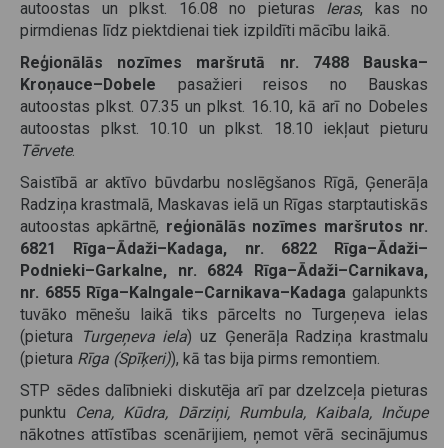
autoostas un plkst. 16.08 no pieturas
Ieras
, kas no
pirmdienas līdz piektdienai tiek izpildīti mācību laikā.
Reģionālās nozīmes maršrutā nr. 7488 Bauska–
Kroņauce–Dobele
pasažieri reisos no Bauskas
autoostas plkst. 07.35 un plkst. 16.10, kā arī no Dobeles
autoostas plkst. 10.10 un plkst. 18.10 iekļaut pieturu
Tērvete
.
Saistībā ar aktīvo būvdarbu noslēgšanos Rīgā, Ģenerāļa
Radziņa krastmalā, Maskavas ielā un Rīgas starptautiskās
autoostas apkārtnē,
reģionālās nozīmes maršrutos nr.
6821 Rīga–Ādaži–Kadaga, nr. 6822 Rīga–Ādaži–
Podnieki–Garkalne, nr. 6824 Rīga–Ādaži–Carnikava,
nr. 6855 Rīga–Kalngale–Carnikava–Kadaga
galapunkts
tuvāko mēnešu laikā tiks pārcelts no Turgeņeva ielas
(pietura
Turgeņeva iela
) uz Ģenerāļa Radziņa krastmalu
(pietura
Rīga (Spīķeri)
), kā tas bija pirms remontiem.
STP sēdes dalībnieki diskutēja arī par dzelzceļa pieturas
punktu
Cena, Kūdra, Dārziņi, Rumbula, Kaibala, Inčupe
nākotnes attīstības scenārijiem, ņemot vērā secinājumus