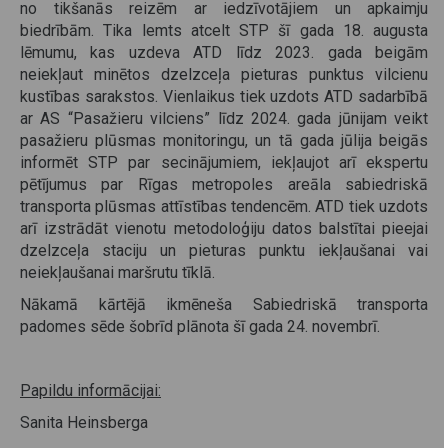
no tikšanās reizēm ar iedzīvotājiem un apkaimju
biedrībām. Tika lemts atcelt STP šī gada 18. augusta
lēmumu, kas uzdeva ATD līdz 2023. gada beigām
neiekļaut minētos dzelzceļa pieturas punktus vilcienu
kustības sarakstos. Vienlaikus tiek uzdots ATD sadarbībā
ar AS “Pasažieru vilciens” līdz 2024. gada jūnijam veikt
pasažieru plūsmas monitoringu, un tā gada jūlija beigās
informēt STP par secinājumiem, iekļaujot arī ekspertu
pētījumus par Rīgas metropoles areāla sabiedriskā
transporta plūsmas attīstības tendencēm. ATD tiek uzdots
arī izstrādāt vienotu metodoloģiju datos balstītai pieejai
dzelzceļa staciju un pieturas punktu iekļaušanai vai
neiekļaušanai maršrutu tīklā.
Nākamā kārtējā ikmēneša Sabiedriskā transporta
padomes sēde šobrīd plānota šī gada 24. novembrī.
Papildu informācijai:
Sanita Heinsberga