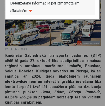
Detalizētāka informācija par izmantotajām
sīkdatnēm
27. oktobris 2023
Ikmēneša Sabiedriskā transporta padomes (STP)
sēdē šī gada 27. oktobrī tika apstiprinātas izmaiņas
reģionālo autobusu maršrutos Limbažu, Bauskas,
Saldus, Dobeles, Kuldīgas novados un Pierīgā, kā arī
saistībā ar 2024. gadā plānotajiem jaunajiem
elektrovilcieniem un intervāla grafika ieviešanu tika
lemts turpināt izvērtēt pasažieru plūsmu dzelzceļa
pieturas punktos
Cena, Kūdra, Dārziņi, Rumbula,
Kaibala, Inčupe
un pagaidām neizslēgt tās no vilcienu
kustības sarakstiem.