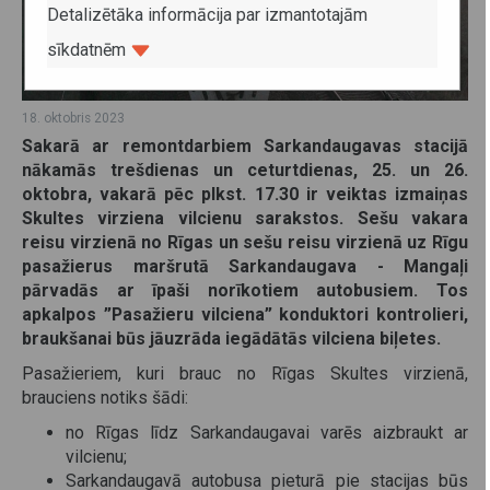
Detalizētāka informācija par izmantotajām
sīkdatnēm
18. oktobris 2023
Sakarā ar remontdarbiem Sarkandaugavas stacijā
nākamās trešdienas un ceturtdienas, 25. un 26.
oktobra, vakarā pēc plkst. 17.30 ir veiktas izmaiņas
Skultes virziena vilcienu sarakstos. Sešu vakara
reisu virzienā no Rīgas un sešu reisu virzienā uz Rīgu
pasažierus maršrutā Sarkandaugava
-
Mangaļi
pārvadās ar īpaši norīkotiem autobusiem. Tos
apkalpos ”Pasažieru vilciena” konduktori kontrolieri,
braukšanai būs jāuzrāda iegādātās vilciena biļetes.
Pasažieriem, kuri brauc no Rīgas Skultes virzienā,
brauciens notiks šādi:
no Rīgas līdz Sarkandaugavai varēs aizbraukt ar
vilcienu;
Sarkandaugavā autobusa pieturā pie stacijas būs