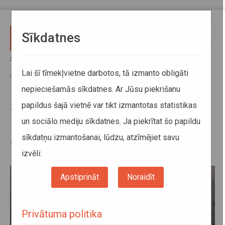
Pārlekt uz galveno saturu
Toggle
Sīkdatnes
naviga
Sākums
Jaunumi
25. un 26. oktobrī vakara vilcienu pasažierus maršrutā
Lai šī tīmekļvietne darbotos, tā izmanto obligāti
Sarkandaugava - Mangaļi pārvadās ar autobusiem
nepieciešamās sīkdatnes. Ar Jūsu piekrišanu
papildus šajā vietnē var tikt izmantotas statistikas
25. un 26. oktobrī vakara vilcienu
un sociālo mediju sīkdatnes. Ja piekrītat šo papildu
pasažierus maršrutā
sīkdatņu izmantošanai, lūdzu, atzīmējiet savu
Sarkandaugava - Mangaļi
pārvadās ar autobusiem
izvēli:
Apstiprināt
Noraidīt
Privātuma politika