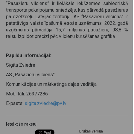
“Pasažieru vilciens” ir lielākais iekšzemes sabiedriskā
transporta pakalpojumu sniedzējs, kas pārvadā pasažierus
pa dzelzceļu Latvijas teritorijā. AS “Pasažieru vilciens” ir
patstāvīgs valsts īpašumā esošs uzņēmums. 2022. gadā
uzņēmums pārvadāja 15,7 miljonus pasažieru, 98,8 %
reisu izpildot precīzi pēc vilcienu kursēšanas grafika.
Papildu informācijai:
Sigita Zviedre
AS „Pasažieru vilciens”
Komunikācijas un mārketinga daļas vadītāja
Mob. tālr. 26377286
E-pasts:
sigita.zviedre@pv.lv
Ieteikt šo rakstu
Drukas versija