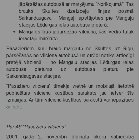
jāpārsēžas autobusā ar marķējumu “Norīkojumā”. Tas
brauks Skultes dzelzceļa līnijas posmā
Sarkandaugava - Mangaļi, apstājoties pie Mangaļu
stacijas Lēdurgas ielas autobusa pieturā;
Mangaļos būs jāpārsēžas vilcienā, kas vedīs tālāk
ierastajā maršrutā.
Pasažieriem, kuri brauc maršrutā no Skultes uz Rīgu,
pārsēšanās no vilciena autobusā un otrādi notiks attiecīgi
pretējā virzienā – no Mangaļu stacijas Lēdurgas ielas
autobusa pieturas uz autobusa pieturu pie
Sarkandaugavas stacijas.
“Pasažieru vilciena” tīmekļa vietnē un mobilajā lietotnē
publicētais vilcienu kustības saraksts jau ietver šīs
izmaiņas. Ar tām vilcienu kustības sarakstā var iepazīties
arī
šeit
.
Par AS “Pasažieru vilciens”
2001. gada 2. novembrī dibinātā akciju sabiedrība