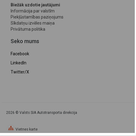
Biežāk uzdotie jautājumi
Informācija par valstīm
Piekļūstamības paziņojums
Sīkdatņu izvēles maiņa
Privātuma politika
Seko mums
Facebook
LinkedIn
Twitter/X
2026 © Valsts SIA Autotransporta direkcija
Vietnes karte