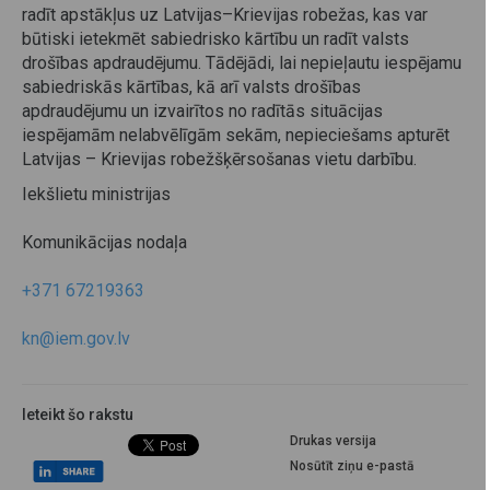
radīt apstākļus uz Latvijas–Krievijas robežas, kas var
būtiski ietekmēt sabiedrisko kārtību un radīt valsts
drošības apdraudējumu. Tādējādi, lai nepieļautu iespējamu
sabiedriskās kārtības, kā arī valsts drošības
apdraudējumu un izvairītos no radītās situācijas
iespējamām nelabvēlīgām sekām, nepieciešams apturēt
Latvijas – Krievijas robežšķērsošanas vietu darbību.
Iekšlietu ministrijas
Komunikācijas nodaļa
+371 67219363
kn@iem.gov.lv
Ieteikt šo rakstu
Drukas versija
Nosūtīt ziņu e-pastā