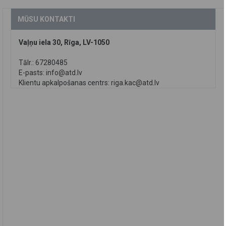
MŪSU KONTAKTI
Vaļņu iela 30, Rīga, LV-1050
Tālr.: 67280485
E-pasts:
info@atd.lv
Klientu apkalpošanas centrs:
riga.kac@atd.lv