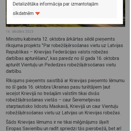
Detalizētāka informācija par izmantotajām
sīkdatnēm
16. oktobris 2023
Ministru kabineta 12. oktobra ārkārtas sēdē pieņemts
rīkojuma projekts "Par robežšķērsošanas vietu uz Latvijas
Republikas – Krievijas Federācijas valsts robežas
darbības apturēšanu", kas paredz no šī gada 16. oktobra
apturēt Vientuļu un Pededzes robežšķērsošanas vietu
darbību.
Rīkojums pieņemts saistībā ar Krievijas pieņemto lēmumu
no šī gada 16. oktobra Ukrainas pasu turētājiem ļaut
ieceļot Krievijā no trešajām valstīm tikai divās
robežšķērsošanas vietās – caur Šeremetjevas
starptautisko lidostu Maskavā, Krievijā un caur Vientuļu
robežšķērsošanas vietu uz Latvijas un Krievijas robežas.
Šāds Krievijas lēmums ir ne tikai mēģinājums šķelt
Eiropas Savienību un radīt spriedzi tās pierobežā, bet arī