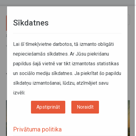
Pārlekt uz galveno saturu
Toggle
Sīkdatnes
naviga
Sākums
Jaunumi
No 16. oktobra tiks apturēta Vientuļu un Pededzes robežšķērsošanas
Lai šī tīmekļvietne darbotos, tā izmanto obligāti
vietu darbība uz Latvijas robežas ar Krieviju
nepieciešamās sīkdatnes. Ar Jūsu piekrišanu
papildus šajā vietnē var tikt izmantotas statistikas
No 16. oktobra tiks apturēta
un sociālo mediju sīkdatnes. Ja piekrītat šo papildu
Vientuļu un Pededzes
sīkdatņu izmantošanai, lūdzu, atzīmējiet savu
robežšķērsošanas vietu darbība
uz Latvijas robežas ar Krieviju
izvēli:
Apstiprināt
Noraidīt
Privātuma politika