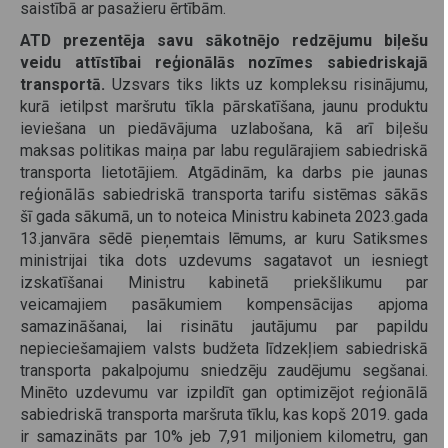
saistībā ar pasažieru ērtībām.
ATD prezentēja savu
sākotnējo redzējumu biļešu
veidu attīstībai reģionālās nozīmes sabiedriskajā
transportā.
Uzsvars tiks likts uz kompleksu risinājumu,
kurā ietilpst maršrutu tīkla pārskatīšana, jaunu produktu
ieviešana un piedāvājuma uzlabošana, kā arī biļešu
maksas politikas maiņa par labu regulārajiem sabiedriskā
transporta lietotājiem. Atgādinām, ka darbs pie jaunas
reģionālās sabiedriskā transporta tarifu sistēmas sākās
šī gada sākumā, un to noteica Ministru kabineta 2023.gada
13.janvāra sēdē pieņemtais lēmums, ar kuru Satiksmes
ministrijai tika dots uzdevums sagatavot un iesniegt
izskatīšanai Ministru kabinetā priekšlikumu par
veicamajiem pasākumiem kompensācijas apjoma
samazināšanai, lai risinātu jautājumu par papildu
nepieciešamajiem valsts budžeta līdzekļiem sabiedriskā
transporta pakalpojumu sniedzēju zaudējumu segšanai.
Minēto uzdevumu var izpildīt gan optimizējot reģionālā
sabiedriskā transporta maršruta tīklu, kas kopš 2019. gada
ir samazināts par 10% jeb 7,91 miljoniem kilometru, gan