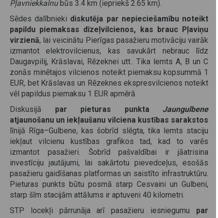
Pļavniekkalnu
būs 3.4 km (iepriekš 2.65 km).
Sēdes dalībnieki
diskutēja par nepieciešamību noteikt
papildu piemaksas dīzeļvilcienos, kas brauc Pļaviņu
virzienā
, lai veicinātu Pierīgas pasažieru motivāciju vairāk
izmantot elektrovilcienus, kas savukārt nebrauc līdz
Daugavpilij, Krāslavai, Rēzeknei utt.. Tika lemts A, B un C
zonās minētajos vilcienos noteikt piemaksu kopsummā 1
EUR, bet Krāslavas un Rēzeknes ekspresvilcienos noteikt
vēl papildus piemaksu 1 EUR apmērā.
Diskusijā
par pieturas punkta
Jaungulbene
atjaunošanu un iekļaušanu vilciena kustības sarakstos
līnijā Rīga–Gulbene, kas šobrīd slēgta, tika lemts staciju
iekļaut vilcienu kustības grafikos tad, kad to varēs
izmantot pasažieri. Šobrīd pašvaldībai ir jāatrisina
investīciju jautājumi, lai sakārtotu pievedceļus, esošās
pasažieru gaidīšanas platformas un saistīto infrastruktūru.
Pieturas punkts būtu posmā starp Cesvaini un Gulbeni,
starp šīm stacijām attālums ir aptuveni 40 kilometri.
STP locekļi pārrunāja arī pasažieru iesniegumu
par