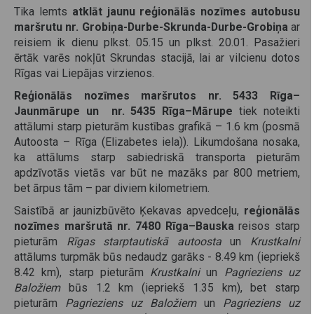
Tika lemts
atklāt jaunu reģionālās nozīmes autobusu
maršrutu nr. Grobiņa-Durbe-Skrunda-Durbe-Grobiņa
ar
reisiem ik dienu plkst. 05.15 un plkst. 20.01. Pasažieri
ērtāk varēs nokļūt Skrundas stacijā, lai ar vilcienu dotos
Rīgas vai Liepājas virzienos.
Reģionālās nozīmes maršrutos nr. 5433 Rīga–
Jaunmārupe un nr. 5435 Rīga–Mārupe
tiek noteikti
attālumi starp pieturām kustības grafikā – 1.6 km (posmā
Autoosta – Rīga (Elizabetes iela)). Likumdošana nosaka,
ka attālums starp sabiedriskā transporta pieturām
apdzīvotās vietās var būt ne mazāks par 800 metriem,
bet ārpus tām – par diviem kilometriem.
Saistībā ar jaunizbūvēto Ķekavas apvedceļu,
reģionālās
nozīmes maršrutā nr. 7480 Rīga–Bauska
reisos starp
pieturām
Rīgas starptautiskā autoosta
un
Krustkalni
attālums turpmāk būs nedaudz garāks - 8.49 km (iepriekš
8.42 km), starp pieturām
Krustkalni
un
Pagrieziens uz
Baložiem
būs 1.2 km (iepriekš 1.35 km), bet starp
pieturām
Pagrieziens uz Baložiem
un
Pagrieziens uz