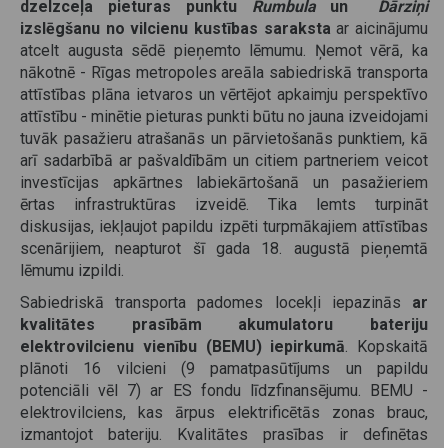
dzelzceļa pieturas punktu
Rumbula
un
Dārziņi
izslēgšanu no vilcienu kustības saraksta
ar aicinājumu
atcelt augusta sēdē pieņemto lēmumu. Ņemot vērā, ka
nākotnē - Rīgas metropoles areāla sabiedriskā transporta
attīstības plāna ietvaros un vērtējot apkaimju perspektīvo
attīstību - minētie pieturas punkti būtu no jauna izveidojami
tuvāk pasažieru atrašanās un pārvietošanās punktiem, kā
arī sadarbībā ar pašvaldībām un citiem partneriem veicot
investīcijas apkārtnes labiekārtošanā un pasažieriem
ērtas infrastruktūras izveidē. Tika lemts turpināt
diskusijas, iekļaujot papildu izpēti turpmākajiem attīstības
scenārijiem, neapturot šī gada 18. augustā pieņemtā
lēmumu izpildi.
Sabiedriskā transporta padomes locekļi iepazinās
ar
kvalitātes prasībām akumulatoru bateriju
elektrovilcienu vienību (BEMU) iepirkumā
. Kopskaitā
plānoti 16 vilcieni (9 pamatpasūtījums un papildu
potenciāli vēl 7) ar ES fondu līdzfinansējumu. BEMU -
elektrovilciens, kas ārpus elektrificētās zonas brauc,
izmantojot bateriju. Kvalitātes prasības ir definētas