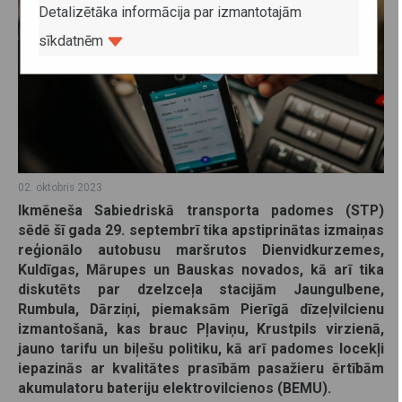
Detalizētāka informācija par izmantotajām
sīkdatnēm
02. oktobris 2023
Ikmēneša Sabiedriskā transporta padomes (STP)
sēdē šī gada 29. septembrī tika apstiprinātas izmaiņas
reģionālo autobusu maršrutos Dienvidkurzemes,
Kuldīgas, Mārupes un Bauskas novados, kā arī tika
diskutēts par dzelzceļa stacijām Jaungulbene,
Rumbula, Dārziņi, piemaksām Pierīgā dīzeļvilcienu
izmantošanā, kas brauc Pļaviņu, Krustpils virzienā,
jauno tarifu un biļešu politiku, kā arī padomes locekļi
iepazinās ar kvalitātes prasībām pasažieru ērtībām
akumulatoru bateriju elektrovilcienos (BEMU).