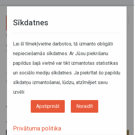
Pārlekt uz galveno saturu
Toggle
Sīkdatnes
naviga
Sākums
Jaunumi
Sabiedriskā transporta padomes sēde: izmaiņas maršrutu tīklā
Lai šī tīmekļvietne darbotos, tā izmanto obligāti
Dienvidkurzemes, Kuldīgas, Mārupes, Bauskas novados, diskusijas par
vilcienu pieturām, kvalitātes prasībām BEMU vilcienos
nepieciešamās sīkdatnes. Ar Jūsu piekrišanu
papildus šajā vietnē var tikt izmantotas statistikas
Sabiedriskā transporta padomes
un sociālo mediju sīkdatnes. Ja piekrītat šo papildu
sēde: izmaiņas maršrutu tīklā
sīkdatņu izmantošanai, lūdzu, atzīmējiet savu
Dienvidkurzemes, Kuldīgas,
izvēli:
Mārupes, Bauskas novados,
diskusijas par vilcienu pieturām,
Apstiprināt
Noraidīt
kvalitātes prasībām BEMU
vilcienos
Privātuma politika