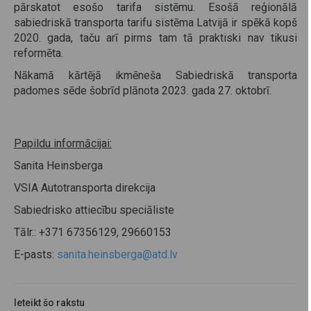
pārskatot esošo tarifa sistēmu. Esošā reģionālā
sabiedriskā transporta tarifu sistēma Latvijā ir spēkā kopš
2020. gada, taču arī pirms tam tā praktiski nav tikusi
reformēta.
Nākamā kārtējā ikmēneša Sabiedriskā transporta
padomes sēde šobrīd plānota 2023. gada 27. oktobrī.
Papildu informācijai:
Sanita Heinsberga
VSIA Autotransporta direkcija
Sabiedrisko attiecību speciāliste
Tālr.: +371 67356129, 29660153
E-pasts:
sanita.heinsberga@atd.lv
Ieteikt šo rakstu