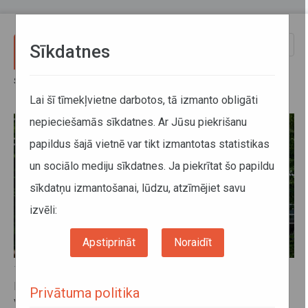
Pārlekt uz galveno saturu
Toggle
Sīkdatnes
naviga
Sākums
Jaunumi
Jaunumi
Lai šī tīmekļvietne darbotos, tā izmanto obligāti
nepieciešamās sīkdatnes. Ar Jūsu piekrišanu
papildus šajā vietnē var tikt izmantotas statistikas
un sociālo mediju sīkdatnes. Ja piekrītat šo papildu
sīkdatņu izmantošanai, lūdzu, atzīmējiet savu
izvēli:
Apstiprināt
Noraidīt
10. aprīlis 2024, 09:17
Mainīsies atlaides apmērs elektroniski iegādātajām
Privātuma politika
vilciena biļetēm dzelzceļa līnijā Rīga–Sigulda–Valga