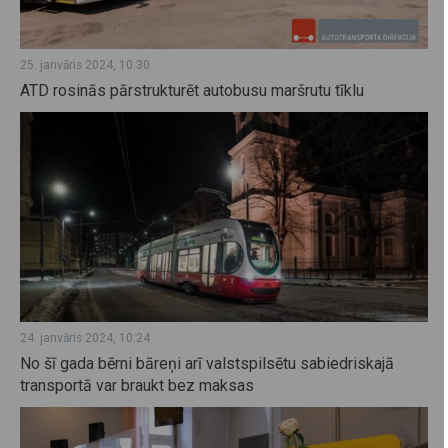
25. janvāris 2024, 10:30
ATD rosinās pārstrukturēt autobusu maršrutu tīklu
24. janvāris 2024, 10:24
No šī gada bērni bāreņi arī valstspilsētu sabiedriskajā
transportā var braukt bez maksas