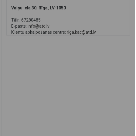
Vaļņu iela 30, Rīga, LV-1050
Tālr.: 67280485
E-pasts:
info@atd.lv
Klientu apkalpošanas centrs:
riga.kac@atd.lv