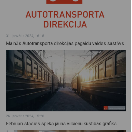
31. janvāris 2024, 16:18
Mainās Autotransporta direkcijas pagaidu valdes sastāvs
26. janvāris 2024, 15:26
Februārī stāsies spēkā jauns vilcienu kustības grafiks