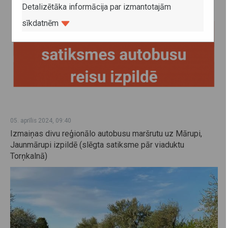
Detalizētāka informācija par izmantotajām
sīkdatnēm
05. aprīlis 2024, 09:40
Izmaiņas divu reģionālo autobusu maršrutu uz Mārupi,
Jaunmārupi izpildē (slēgta satiksme pār viaduktu
Torņkalnā)