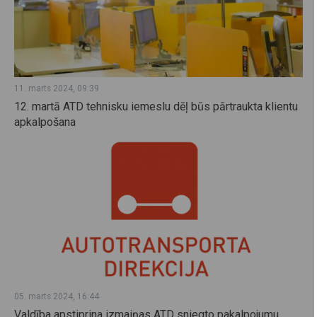
11. marts 2024, 09:39
12. martā ATD tehnisku iemeslu dēļ būs pārtraukta klientu
apkalpošana
05. marts 2024, 16:44
Valdība apstiprina izmaiņas ATD sniegto pakalpojumu