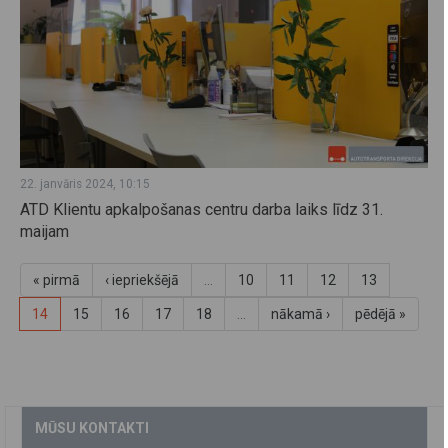
22. janvāris 2024, 10:15
ATD Klientu apkalpošanas centru darba laiks līdz 31.
maijam
« pirmā
‹ iepriekšējā
…
10
11
12
13
14
15
16
17
18
…
nākamā ›
pēdējā »
MŪSU KONTAKTI