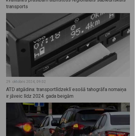
transports
29. oktobris 2024, 09:02
ATD atgādina: transportlīdzeklī esošā tahogrāfa nomaiņa
ir jāveic līdz 2024. gada beigām