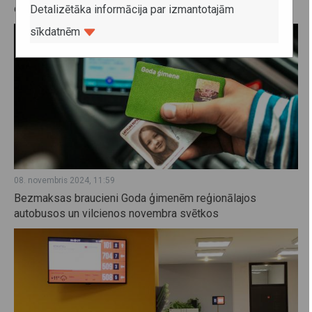
drošības uzlabošanai
Detalizētāka informācija par izmantotajām
sīkdatnēm
08. novembris 2024, 11:59
Bezmaksas braucieni Goda ģimenēm reģionālajos
autobusos un vilcienos novembra svētkos