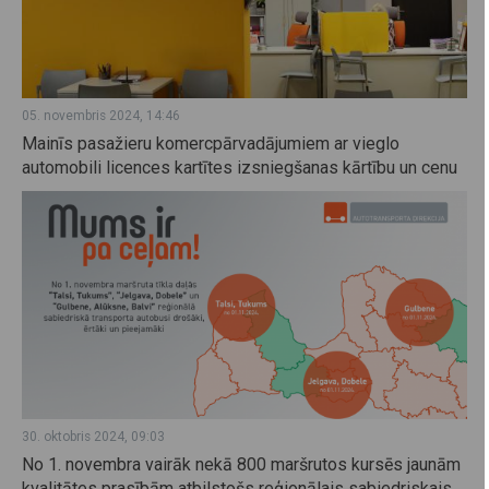
05. novembris 2024, 14:46
Mainīs pasažieru komercpārvadājumiem ar vieglo
automobili licences kartītes izsniegšanas kārtību un cenu
30. oktobris 2024, 09:03
No 1. novembra vairāk nekā 800 maršrutos kursēs jaunām
kvalitātes prasībām atbilstošs reģionālais sabiedriskais