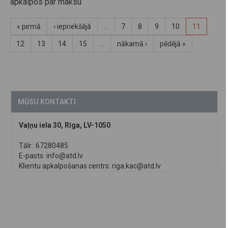
apkalpos par maksu
« pirmā
‹ iepriekšējā
…
7
8
9
10
11
12
13
14
15
…
nākamā ›
pēdējā »
MŪSU KONTAKTI
Vaļņu iela 30, Rīga, LV-1050
Tālr.: 67280485
E-pasts:
info@atd.lv
Klientu apkalpošanas centrs:
riga.kac@atd.lv