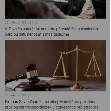
09. oktobris 2024, 14:19
VID varēs apturēt taksometru pārvadātāja saimniecisko
darbību datu nenosūtīšanas gadījumā
04. oktobris 2024, 15:36
Eiropas Savienības Tiesa atceļ Mobilitātes pakotnes
prasību par transportlīdzekļu atgriešanos reģistrācijas