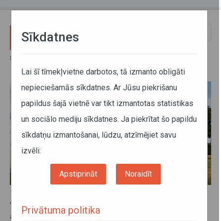
Pārlekt uz galveno saturu
Toggle
Sīkdatnes
naviga
Sākums
Jaunumi
Jaunumi
Lai šī tīmekļvietne darbotos, tā izmanto obligāti
nepieciešamās sīkdatnes. Ar Jūsu piekrišanu
papildus šajā vietnē var tikt izmantotas statistikas
un sociālo mediju sīkdatnes. Ja piekrītat šo papildu
sīkdatņu izmantošanai, lūdzu, atzīmējiet savu
izvēli:
Apstiprināt
Noraidīt
12. novembris 2024, 16:37
Vienkāršos kārtību D kategorijas autobusa vadītāja
Privātuma politika
apliecību iegūšanai; papildu prasības ceļu satiksmes