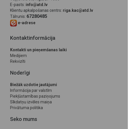
E-pasts:
info@atd.lv
Klientu apkalpošanas centrs:
riga.kac@atd.lv
67280485
Tālrunis:
e-adrese
Kontaktinformācija
Kontakti un pieņemšanas laiki
Medijiem
Rekvizīti
Noderīgi
Biežāk uzdotie jautājumi
Informācija par valstīm
Piekļūstamības paziņojums
Sīkdatņu izvēles maiņa
Privātuma politika
Seko mums