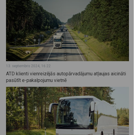
13. septembris 2024, 16:22
ATD klienti vienreizējās autopārvadājumu atļaujas aicināti
pasūtīt e-pakalpojumu vietnē