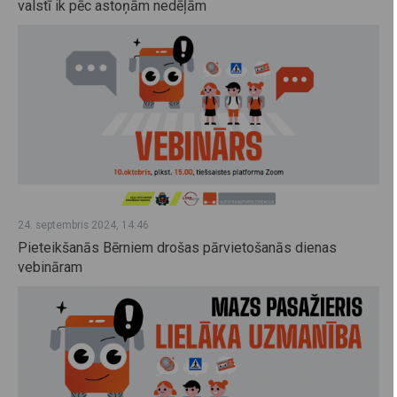
valstī ik pēc astoņām nedēļām
24. septembris 2024, 14:46
Pieteikšanās Bērniem drošas pārvietošanās dienas
vebināram