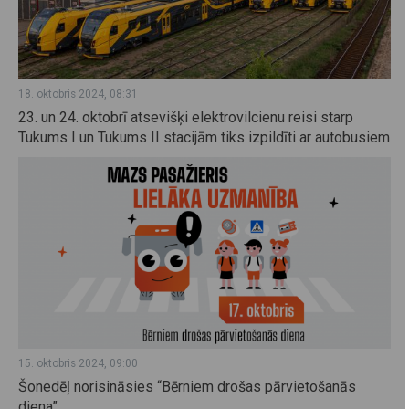
18. oktobris 2024, 08:31
23. un 24. oktobrī atsevišķi elektrovilcienu reisi starp
Tukums I un Tukums II stacijām tiks izpildīti ar autobusiem
15. oktobris 2024, 09:00
Šonedēļ norisināsies “Bērniem drošas pārvietošanās
diena”