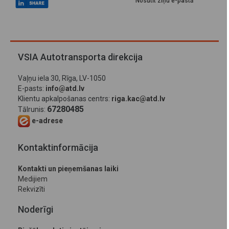
Nosūtīt ziņu e-pastā
VSIA Autotransporta direkcija
Vaļņu iela 30, Rīga, LV-1050
E-pasts:
info@atd.lv
Klientu apkalpošanas centrs:
riga.kac@atd.lv
67280485
Tālrunis:
e-adrese
Kontaktinformācija
Kontakti un pieņemšanas laiki
Medijiem
Rekvizīti
Noderīgi