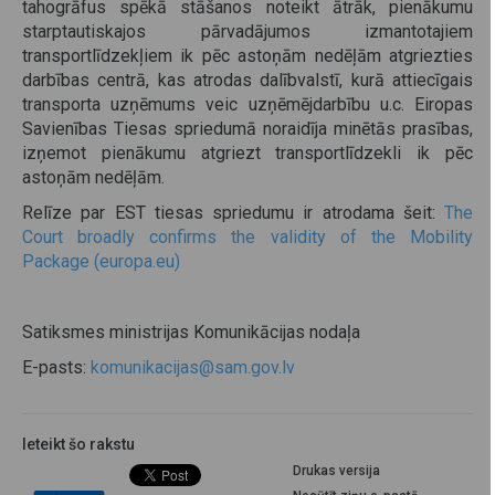
tahogrāfus spēkā stāšanos noteikt ātrāk, pienākumu
starptautiskajos pārvadājumos izmantotajiem
transportlīdzekļiem ik pēc astoņām nedēļām atgriezties
darbības centrā, kas atrodas dalībvalstī, kurā attiecīgais
transporta uzņēmums veic uzņēmējdarbību u.c. Eiropas
Savienības Tiesas spriedumā noraidīja minētās prasības,
izņemot pienākumu atgriezt transportlīdzekli ik pēc
astoņām nedēļām.
Relīze par EST tiesas spriedumu ir atrodama šeit:
The
Court broadly confirms the validity of the Mobility
Package (europa.eu)
Satiksmes ministrijas Komunikācijas nodaļa
E-pasts:
komunikacijas@sam.gov.lv
Ieteikt šo rakstu
Drukas versija