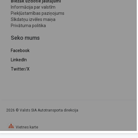
Biežāk uzdotie jautājumi
Informācija par valstīm
Piekļūstamības paziņojums
Sīkdatņu izvēles maiņa
Privātuma politika
Seko mums
Facebook
LinkedIn
Twitter/X
2026 © Valsts SIA Autotransporta direkcija
Vietnes karte