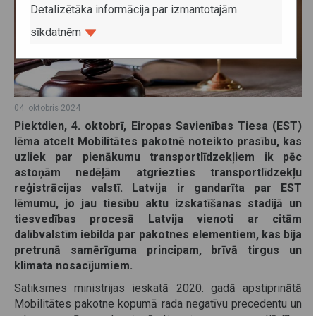
Detalizētāka informācija par izmantotajām
sīkdatnēm
04. oktobris 2024
Piektdien, 4. oktobrī, Eiropas Savienības Tiesa (EST)
lēma atcelt Mobilitātes pakotnē noteikto prasību, kas
uzliek par pienākumu transportlīdzekļiem ik pēc
astoņām nedēļām atgriezties transportlīdzekļu
reģistrācijas valstī. Latvija ir gandarīta par EST
lēmumu, jo jau tiesību aktu izskatīšanas stadijā un
tiesvedības procesā Latvija vienoti ar citām
dalībvalstīm iebilda par pakotnes elementiem, kas bija
pretrunā samērīguma principam, brīvā tirgus un
klimata nosacījumiem.
Satiksmes ministrijas ieskatā 2020. gadā apstiprinātā
Mobilitātes pakotne kopumā rada negatīvu precedentu un