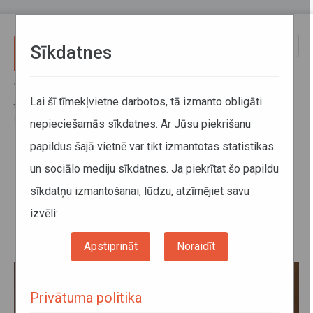
Pārlekt uz galveno saturu
Toggle
Sīkdatnes
naviga
Sākums
Informācija pārvadātājiem
Aktuālā informācija
Eiropas Savienības Tiesa atceļ Mobilitātes pakotnes prasību par
Lai šī tīmekļvietne darbotos, tā izmanto obligāti
transportlīdzekļu atgriešanos reģistrācijas valstī ik pēc astoņām
nedēļām
nepieciešamās sīkdatnes. Ar Jūsu piekrišanu
papildus šajā vietnē var tikt izmantotas statistikas
Eiropas Savienības Tiesa atceļ
un sociālo mediju sīkdatnes. Ja piekrītat šo papildu
Mobilitātes pakotnes prasību par
sīkdatņu izmantošanai, lūdzu, atzīmējiet savu
transportlīdzekļu atgriešanos
izvēli:
reģistrācijas valstī ik pēc astoņām
nedēļām
Apstiprināt
Noraidīt
Privātuma politika