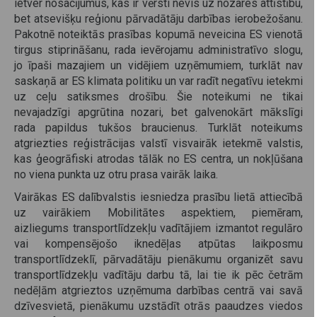
ietver nosacījumus, kas ir vērsti nevis uz nozares attīstību,
bet atsevišķu reģionu pārvadātāju darbības ierobežošanu.
Pakotnē noteiktās prasības kopumā neveicina ES vienotā
tirgus stiprināšanu, rada ievērojamu administratīvo slogu,
jo īpaši mazajiem un vidējiem uzņēmumiem, turklāt nav
saskaņā ar ES klimata politiku un var radīt negatīvu ietekmi
uz ceļu satiksmes drošību. Šie noteikumi ne tikai
nevajadzīgi apgrūtina nozari, bet galvenokārt mākslīgi
rada papildus tukšos braucienus. Turklāt noteikums
atgriezties reģistrācijas valstī visvairāk ietekmē valstis,
kas ģeogrāfiski atrodas tālāk no ES centra, un nokļūšana
no viena punkta uz otru prasa vairāk laika.
Vairākas ES dalībvalstis iesniedza prasību lietā attiecībā
uz vairākiem Mobilitātes aspektiem, piemēram,
aizliegums transportlīdzekļu vadītājiem izmantot regulāro
vai kompensējošo iknedēļas atpūtas laikposmu
transportlīdzeklī, pārvadātāju pienākumu organizēt savu
transportlīdzekļu vadītāju darbu tā, lai tie ik pēc četrām
nedēļām atgrieztos uzņēmuma darbības centrā vai savā
dzīvesvietā, pienākumu uzstādīt otrās paaudzes viedos