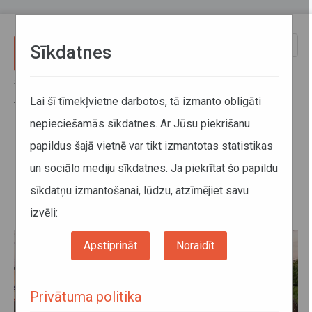
Pārlekt uz galveno saturu
Toggle
Sīkdatnes
naviga
Sākums
Jaunumi
23. un 24. oktobrī atsevišķi elektrovilcienu reisi starp Tukums I un
Lai šī tīmekļvietne darbotos, tā izmanto obligāti
Tukums II stacijām tiks izpildīti ar autobusiem
nepieciešamās sīkdatnes. Ar Jūsu piekrišanu
papildus šajā vietnē var tikt izmantotas statistikas
23. un 24. oktobrī atsevišķi
un sociālo mediju sīkdatnes. Ja piekrītat šo papildu
elektrovilcienu reisi starp Tukums
sīkdatņu izmantošanai, lūdzu, atzīmējiet savu
I un Tukums II stacijām tiks
izpildīti ar autobusiem
izvēli:
Apstiprināt
Noraidīt
Privātuma politika