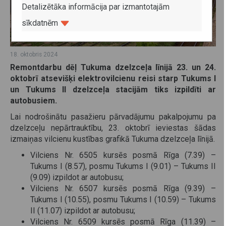
Detalizētāka informācija par izmantotajām
sīkdatnēm
18. oktobris 2024
Remontdarbu dēļ Tukuma dzelzceļa līnijā 23. un 24.
oktobrī atsevišķi elektrovilcienu reisi starp Tukums I
un Tukums II dzelzceļa stacijām tiks izpildīti ar
autobusiem.
Lai nodrošinātu pasažieru pārvadājumu pakalpojumu pa
dzelzceļu nepārtrauktību, 23. oktobrī ieviestas šādas
izmaiņas vilcienu kustības grafikā Tukuma dzelzceļa līnijā.
Vilciens Nr. 6505 kursēs posmā Rīga (7.39) –
Tukums I (8.57), posmu Tukums I (9.01) – Tukums II
(9.09) izpildot ar autobusu;
Vilciens Nr. 6507 kursēs posmā Rīga (9.39) –
Tukums I (10.55), posmu Tukums I (10.59) – Tukums
II (11.07) izpildot ar autobusu;
Vilciens Nr. 6509 kursēs posmā Rīga (11.39) –