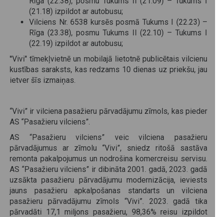
Rīga (22.38), posmu Tukums II (21.09) – Tukums I
(21.18) izpildot ar autobusu;
Vilciens Nr. 6538 kursēs posmā Tukums I (22.23) –
Rīga (23.38), posmu Tukums II (22.10) – Tukums I
(22.19) izpildot ar autobusu;
''Vivi" tīmekļvietnē un mobilajā lietotnē publicētais vilcienu
kustības saraksts, kas redzams 10 dienas uz priekšu, jau
ietver šīs izmaiņas.
“Vivi” ir vilciena pasažieru pārvadājumu zīmols, kas pieder
AS “Pasažieru vilciens”.
AS “Pasažieru vilciens” veic vilciena pasažieru
pārvadājumus ar zīmolu “Vivi”, sniedz ritošā sastāva
remonta pakalpojumus un nodrošina komercreisu servisu.
AS “Pasažieru vilciens” ir dibināta 2001. gadā, 2023. gadā
uzsākta pasažieru pārvadājumu modernizācija, ieviests
jauns pasažieru apkalpošanas standarts un vilciena
pasažieru pārvadājumu zīmols “Vivi”. 2023. gadā tika
pārvadāti 17,1 miljons pasažieru, 98,36% reisu izpildot