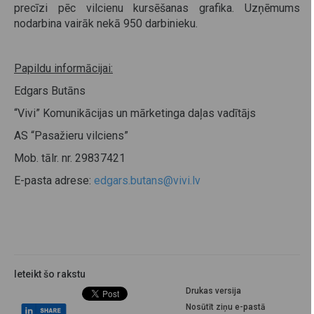
precīzi pēc vilcienu kursēšanas grafika. Uzņēmums
nodarbina vairāk nekā 950 darbinieku.
Papildu informācijai:
Edgars Butāns
“Vivi” Komunikācijas un mārketinga daļas vadītājs
AS “Pasažieru vilciens”
Mob. tālr. nr. 29837421
E-pasta adrese:
edgars.butans@vivi.lv
Ieteikt šo rakstu
Drukas versija
Nosūtīt ziņu e-pastā