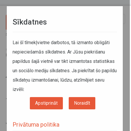
Pārlekt uz galveno saturu
Toggle
Sīkdatnes
naviga
Sākums
Sabiedriskais transports
Noderīga informācija
Aktualitātes
Lai šī tīmekļvietne darbotos, tā izmanto obligāti
Atgādinām, ka ikvienai pašvaldībai, kas veic skolēnu pārvadājumus ar
saviem transportlīdzekļiem, ir nepieciešams sertifikāts pasažieru
nepieciešamās sīkdatnes. Ar Jūsu piekrišanu
pašpārvadājumu veikšanai
papildus šajā vietnē var tikt izmantotas statistikas
un sociālo mediju sīkdatnes. Ja piekrītat šo papildu
Atgādinām, ka ikvienai
sīkdatņu izmantošanai, lūdzu, atzīmējiet savu
pašvaldībai, kas veic skolēnu
izvēli:
pārvadājumus ar saviem
transportlīdzekļiem, ir
Apstiprināt
Noraidīt
nepieciešams sertifikāts
pasažieru pašpārvadājumu
veikšanai
Privātuma politika