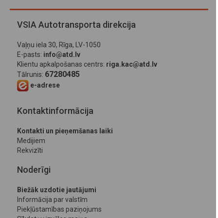
VSIA Autotransporta direkcija
Vaļņu iela 30, Rīga, LV-1050
E-pasts:
info@atd.lv
Klientu apkalpošanas centrs:
riga.kac@atd.lv
67280485
Tālrunis:
e-adrese
Kontaktinformācija
Kontakti un pieņemšanas laiki
Medijiem
Rekvizīti
Noderīgi
Biežāk uzdotie jautājumi
Informācija par valstīm
Piekļūstamības paziņojums