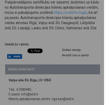
Pašpārvadājumu sertifikātu var saņemt, dodoties uz kādu
no Autotransporta direkcijas klientu apkalpošanas vietām,
mūsu e-pakalpojumu sistēmā
https://e.atd.lv/login
, kā arī
pa pastu. Autotransporta direkcijas klientu apkalpošanas
vietas atrodas Rīgā, Vaļņu ielā 30; Daugavpilī, Lāčplēša
ielā 20; Liepājā, Lauku ielā 59; Cēsīs, Valmieras ielā 20a.
Ieteikt šo rakstu
Drukas versija
Nosūtīt ziņu e-pastā
MŪSU KONTAKTI
Vaļņu iela 30, Rīga, LV-1050
Tālr.: 67280485
E-pasts:
info@atd.lv
Klientu apkalpošanas centrs:
riga.kac@atd.lv