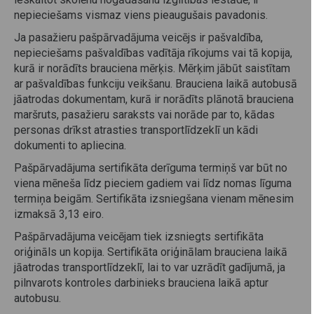
nepieciešams vismaz viens pieaugušais pavadonis.
Ja pasažieru pašpārvadājuma veicējs ir pašvaldība,
nepieciešams pašvaldības vadītāja rīkojums vai tā kopija,
kurā ir norādīts brauciena mērķis. Mērķim jābūt saistītam
ar pašvaldības funkciju veikšanu. Brauciena laikā autobusā
jāatrodas dokumentam, kurā ir norādīts plānotā brauciena
maršruts, pasažieru saraksts vai norāde par to, kādas
personas drīkst atrasties transportlīdzeklī un kādi
dokumenti to apliecina.
Pašpārvadājuma sertifikāta derīguma termiņš var būt no
viena mēneša līdz pieciem gadiem vai līdz nomas līguma
termiņa beigām. Sertifikāta izsniegšana vienam mēnesim
izmaksā 3,13 eiro.
Pašpārvadājuma veicējam tiek izsniegts sertifikāta
oriģināls un kopija. Sertifikāta oriģinālam brauciena laikā
jāatrodas transportlīdzeklī, lai to var uzrādīt gadījumā, ja
pilnvarots kontroles darbinieks brauciena laikā aptur
autobusu.