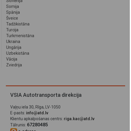
Slovēnija
Somija
Spānija
Šveice
Tadžikistāna
Turcija
Turkmenistāna
Ukraina
Ungārija
Uzbekistāna
Vācija
Zviedrija
VSIA Autotransporta direkcija
Vaļņu iela 30, Rīga, LV-1050
E-pasts:
info@atd.lv
Klientu apkalpošanas centrs:
riga.kac@atd.lv
67280485
Tālrunis: