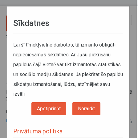
Pārlekt uz galveno saturu
Toggle
Sīkdatnes
naviga
Sākums
Informācija pārvadātājiem
Informācija par valstīm
Braukšanas ierobežojumi Portugālē 2025. gadā
Lai šī tīmekļvietne darbotos, tā izmanto obligāti
nepieciešamās sīkdatnes. Ar Jūsu piekrišanu
Braukšanas ierobežojumi
papildus šajā vietnē var tikt izmantotas statistikas
Portugālē 2025. gadā
un sociālo mediju sīkdatnes. Ja piekrītat šo papildu
sīkdatņu izmantošanai, lūdzu, atzīmējiet savu
23. janvāris 2025
Informāciju par braukšanas ierobežojumiem Portugālē
izvēli:
2025. gadā skatīt zemāk sadaļā "papildu informācija"
.
Apstiprināt
Noraidīt
PAPILDU INFORMĀCIJA:
Braukšanas ierobežojumi Portugālē 2025.gadā
Privātuma politika