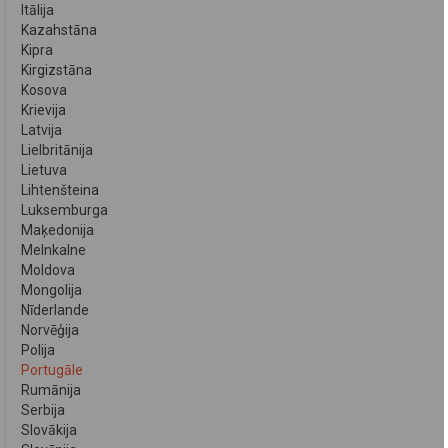
Itālija
Kazahstāna
Kipra
Kirgizstāna
Kosova
Krievija
Latvija
Lielbritānija
Lietuva
Lihtenšteina
Luksemburga
Maķedonija
Melnkalne
Moldova
Mongolija
Nīderlande
Norvēģija
Polija
Portugāle
Rumānija
Serbija
Slovākija