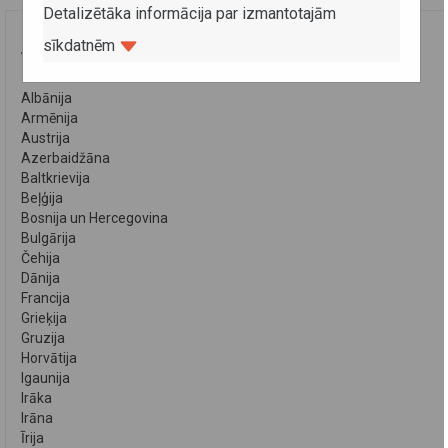
Detalizētāka informācija par izmantotajām
sīkdatnēm
VALSTIS
Albānija
Armēnija
Austrija
Azerbaidžāna
Baltkrievija
Beļģija
Bosnija un Hercegovina
Bulgārija
Čehija
Dānija
Francija
Grieķija
Gruzija
Horvātija
Igaunija
Irāka
Irāna
Īrija