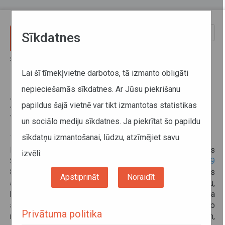
Pārlekt uz galveno saturu
Toggle
Sīkdatnes
naviga
Sākums
Informācija pārvadātājiem
Informācija par valstīm
Zviedrijā kombinētie pārvadājumi tiek pielīdzināti kabotāžai
Lai šī tīmekļvietne darbotos, tā izmanto obligāti
nepieciešamās sīkdatnes. Ar Jūsu piekrišanu
Zviedrijā kombinētie pārvadājumi
papildus šajā vietnē var tikt izmantotas statistikas
tiek pielīdzināti kabotāžai
un sociālo mediju sīkdatnes. Ja piekrītat šo papildu
sīkdatņu izmantošanai, lūdzu, atzīmējiet savu
10. februāris 2022
Informējam, ka saskaņā 2021. gada 23. decembra Regulas
izvēli:
SFS 2021:1302 3.f paragrāfu,
Regulas (EK) Nr. 1072/2009
8. panta noteikumi par kabotāžas pārvadājumiem attiecas
Apstiprināt
Noraidīt
arī uz
kombinēto pārvadājumu
pirmo vai pēdējo posmu,
kurus veic pa autoceļiem Zviedrijā. Lai novērstu to, ka
ārvalstu transporta uzņēmumi ļaunprātīgi izmanto
Privātuma politika
noteikumus par kombinētajiem pārvadājumiem,