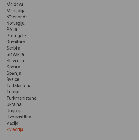
Moldova
Mongolija
Nīderlande
Norvēģija
Polija
Portugāle
Rumānija
Serbija
Slovākija
Slovēnija
Somija
Spānija
Šveice
Tadžikistāna
Turcija
Turkmenistāna
Ukraina
Ungārija
Uzbekistāna
Vācija
Zviedrija