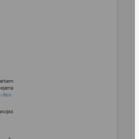
artiem
ejama
s-des-
ancijas