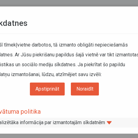
Teksta versija
L
kdatnes
ATCELTIE REISI
KUSTĪBAS SARAKSTI
 šī tīmekļvietne darbotos, tā izmanto obligāti nepieciešamās
atnes. Ar Jūsu piekrišanu papildus šajā vietnē var tikt izmantota
DĀTĀJIEM
SABIEDRISKAIS TRANSPORTS
PAR MUM
istikas un sociālo mediju sīkdatnes. Ja piekrītat šo papildu
atņu izmantošanai, lūdzu, atzīmējiet savu izvēli:
Informācija pārvadātājiem
Informācija par valstīm
sportlīdzekļa aklās zonas apzīmēšanas prasības Francijā spēkā no 2021. gada 1.
Apstiprināt
Noraidīt
(palildināts 08.01.2021)
nsportlīdzekļa aklās zonas apzīmēšan
vātuma politika
sības Francijā spēkā no 2021. gada 1.
alizētāka informācija par izmantotajām sīkdatnēm
vāra (palildināts 08.01.2021)