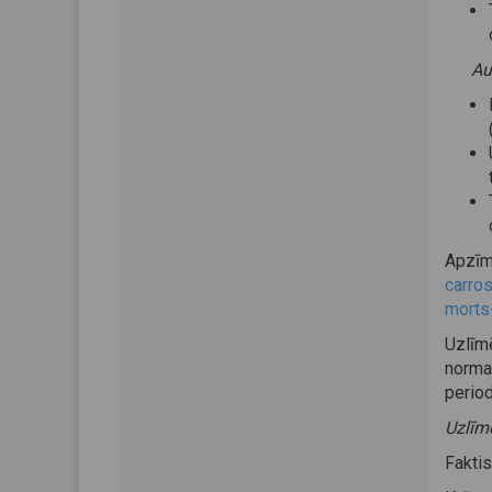
Au
Apzī
carros
morts
Uzlīm
norma
period
Uzlīme
Fakti