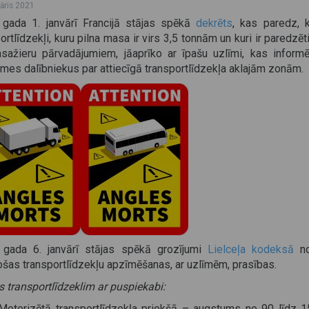
vāris 2021
 gada 1. janvārī Francijā stājas spēkā
dekrēts
, kas paredz, k
ortlīdzekļi, kuru pilna masa ir virs 3,5 tonnām un kuri ir paredzēt
asažieru pārvadājumiem, jāaprīko ar īpašu uzlīmi, kas informē
mes dalībniekus par attiecīgā transportlīdzekļa aklajām zonām.
 gada 6. janvārī stājas spēkā grozījumi
Lielceļa kodeksā
no
šas transportlīdzekļu apzīmēšanas, ar uzlīmēm, prasības.
 transportlīdzeklim ar puspiekabi:
Motorizētā transportlīdzekļa priekšā – augstums no 90 līdz 