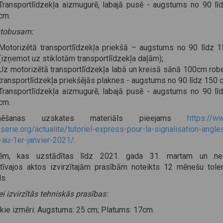
Transportlīdzekļa aizmugurē, labajā pusē - augstums no 90 lī
cm.
tobusam:
Motorizētā transportlīdzekļa priekšā – augstums no 90 līdz 
(izņemot uz stiklotām transportlīdzekļa daļām);
Uz motorizētā transportlīdzekļa labā un kreisā sānā 100cm rob
transportlīdzekļa priekšējās plaknes - augstums no 90 līdz 150 
Transportlīdzekļa aizmugurē, labajā pusē - augstums no 90 lī
cm.
mēšanas uzskates materiāls pieejams
https://ww
serie.org/actualite/tutoriel-express-pour-la-signalisation-angle
-au-1er-janvier-2021/
.
ēm, kas uzstādītas līdz 2021. gada 31. martam un nea
tīvajos aktos izvirzītajām prasībām noteikts 12 mēnešu tole
s.
i izvirzītās tehniskās prasības:
skie izmēri: Augstums: 25 cm; Platums: 17cm.