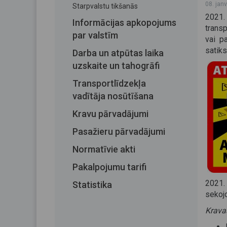
08. jan
Starpvalstu tikšanās
2021.
Informācijas apkopojums
transp
par valstīm
vai p
satiks
Darba un atpūtas laika
uzskaite un tahogrāfi
Transportlīdzekļa
vadītāja nosūtīšana
Kravu pārvadājumi
Pasažieru pārvadājumi
Normatīvie akti
Pakalpojumu tarifi
2021.
Statistika
sekojo
Kravas