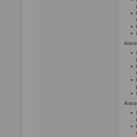
Kravas
Krava