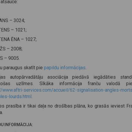
 atsauce:
NS – 3024;
ENS – 1021;
ENA ĒNA – 1027;
S – 2008;
 – 9005.
u paraugus skatīt pie
papildu informācijas
.
ijas autopārvadātāju asociācija piedāvā iegādāties stand
lstošas uzlīmes. Sīkāka informācija franču valodā pie
://www.aftri-services.com/accueil/62-signalisation-angles-mort
les-lourds.html.
s prasība ir tikai daļa no drošības plāna, ko grasās ieviest Fr
a.
DU INFORMĀCIJA: