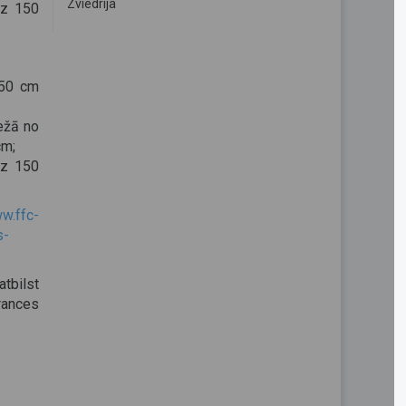
Zviedrija
dz 150
150 cm
ežā no
cm;
dz 150
w.ffc-
s-
tbilst
rances