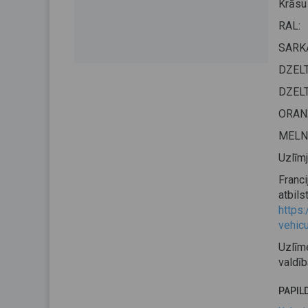
Krāsu
RAL:
SARKA
DZELT
DZELT
ORANŽ
MELNS
Uzlīmj
Franc
atbi
https
vehicu
Uzlīme
valdīb
PAPIL