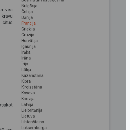
Bosnija un Hercegovina
Bulgārija
a visi
Čehija
i kravu
Dānija
 citus
Francija
Grieķija
Gruzija
Horvātija
Igaunija
Irāka
Irāna
Īrija
Itālija
Kazahstāna
Kipra
Kirgizstāna
Kosova
Krievija
sakot
Latvija
Lielbritānija
Lietuva
Lihtenšteina
Luksemburga
150 cm