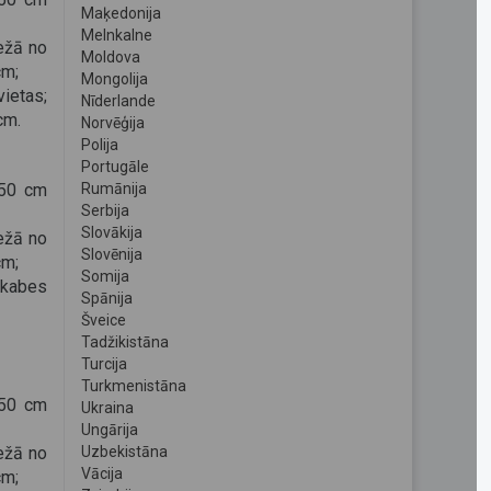
Maķedonija
Melnkalne
ežā no
Moldova
cm;
Mongolija
ietas;
Nīderlande
cm.
Norvēģija
Polija
Portugāle
150 cm
Rumānija
Serbija
Slovākija
ežā no
Slovēnija
cm;
Somija
kabes
Spānija
Šveice
Tadžikistāna
Turcija
Turkmenistāna
150 cm
Ukraina
Ungārija
ežā no
Uzbekistāna
Vācija
cm;