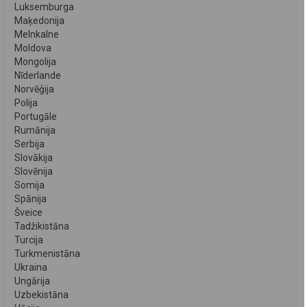
Luksemburga
Maķedonija
Melnkalne
Moldova
Mongolija
Nīderlande
Norvēģija
Polija
Portugāle
Rumānija
Serbija
Slovākija
Slovēnija
Somija
Spānija
Šveice
Tadžikistāna
Turcija
Turkmenistāna
Ukraina
Ungārija
Uzbekistāna