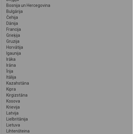
Bosnija un Hercegovina
Bulgārija
Čehija
Dānija
Francija
Grieķija
Gruzija
Horvātija
Igaunija
Irāka
Irāna
Īrija
Itālija
Kazahstāna
Kipra
Kirgizstāna
Kosova
Krievija
Latvija
Lielbritānija
Lietuva
Lihtenšteina