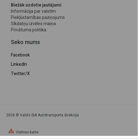
Biežāk uzdotie jautājumi
Informācija par valstīm
Piekļūstamības paziņojums
Sīkdatņu izvēles maiņa
Privātuma politika
Seko mums
Facebook
LinkedIn
Twitter/X
2026 © Valsts SIA Autotransporta direkcija
Vietnes karte