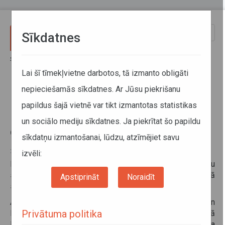
Pārlekt uz galveno saturu
Toggle
Sīkdatnes
naviga
Sākums
Informācija pārvadātājiem
Informācija par valstīm
Pavasara perioda braukšanas ierobežojumi Baltkrievijā 2023. gadā
Lai šī tīmekļvietne darbotos, tā izmanto obligāti
nepieciešamās sīkdatnes. Ar Jūsu piekrišanu
Pavasara perioda braukšanas
papildus šajā vietnē var tikt izmantotas statistikas
ierobežojumi Baltkrievijā 2023.
un sociālo mediju sīkdatnes. Ja piekrītat šo papildu
gadā
sīkdatņu izmantošanai, lūdzu, atzīmējiet savu
29. marts 2023
izvēli:
Baltkrievijā nav spēkā esošu braukšanas ierobežojumu
starptautiskiem kravu pārvadājumiem (tai skaitā
Apstiprināt
Noraidīt
svētdienās un valsts noteiktās brīvdienās).
Atsaucoties uz Baltkrievijas Republikas Transporta un
Privātuma politika
Komunikāciju Ministrijas sniegto informāciju, 2023. gadā
Baltkrievijā, uz republikas nozīmes autoceļiem, pavasara