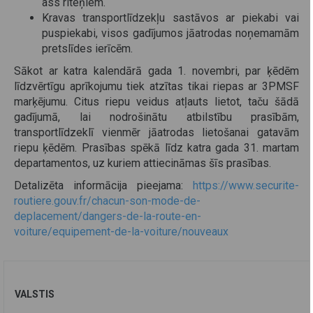
ass riteņiem.
Kravas transportlīdzekļu sastāvos ar piekabi vai
puspiekabi, visos gadījumos jāatrodas noņemamām
pretslīdes ierīcēm.
Sākot ar katra kalendārā gada 1. novembri, par ķēdēm
līdzvērtīgu aprīkojumu tiek atzītas tikai riepas ar 3PMSF
marķējumu. Citus riepu veidus atļauts lietot, taču šādā
gadījumā, lai nodrošinātu atbilstību prasībām,
transportlīdzeklī vienmēr jāatrodas lietošanai gatavām
riepu ķēdēm. Prasības spēkā līdz katra gada 31. martam
departamentos, uz kuriem attiecināmas šīs prasības.
Detalizēta informācija pieejama:
https://www.securite-
routiere.gouv.fr/chacun-son-mode-de-
deplacement/dangers-de-la-route-en-
voiture/equipement-de-la-voiture/nouveaux
VALSTIS