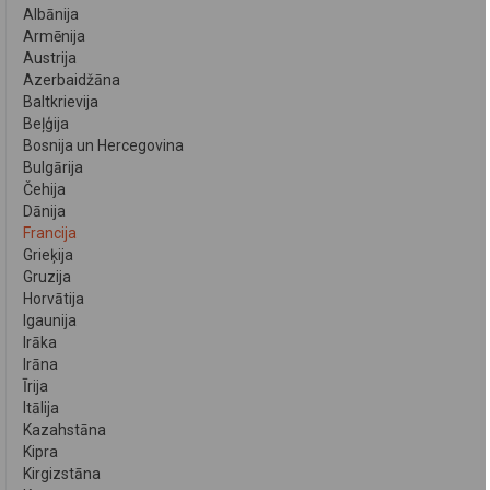
Albānija
Armēnija
Austrija
Azerbaidžāna
Baltkrievija
Beļģija
Bosnija un Hercegovina
Bulgārija
Čehija
Dānija
Francija
Grieķija
Gruzija
Horvātija
Igaunija
Irāka
Irāna
Īrija
Itālija
Kazahstāna
Kipra
Kirgizstāna