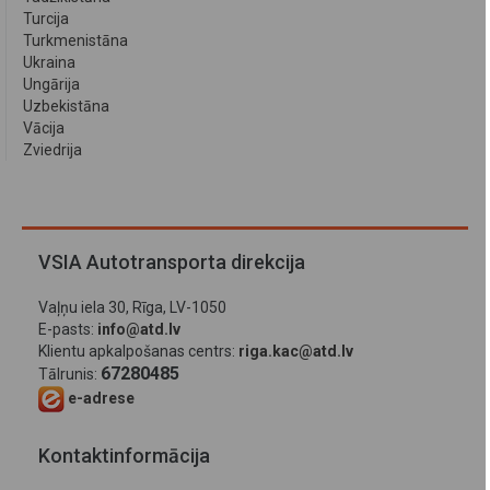
Turcija
Turkmenistāna
Ukraina
Ungārija
Uzbekistāna
Vācija
Zviedrija
VSIA Autotransporta direkcija
Vaļņu iela 30, Rīga, LV-1050
E-pasts:
info@atd.lv
Klientu apkalpošanas centrs:
riga.kac@atd.lv
67280485
Tālrunis:
e-adrese
Kontaktinformācija