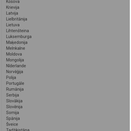
Kosova
Krievija
Latvija
Lielbritānija
Lietuva
Lihtenšteina
Luksemburga
Maķedonija
Melnkalne
Moldova
Mongolija
Nīderlande
Norvēģija
Polija
Portugāle
Rumānija
Serbija
Slovākija
Slovēnija
Somija
Spānija
Šveice
Tadžikistāna