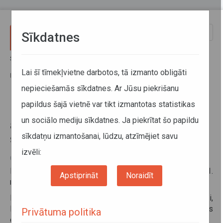
Pārlekt uz galveno saturu
Toggle
Sīkdatnes
naviga
Sākums
Informācija pārvadātājiem
Informācija par valstīm
Par ziemas riepām un to aprīkošanu ar ķēdēm ziemas sezonā
Lai šī tīmekļvietne darbotos, tā izmanto obligāti
Francijā
nepieciešamās sīkdatnes. Ar Jūsu piekrišanu
papildus šajā vietnē var tikt izmantotas statistikas
Par ziemas riepām un to
un sociālo mediju sīkdatnes. Ja piekrītat šo papildu
aprīkošanu ar ķēdēm ziemas
sīkdatņu izmantošanai, lūdzu, atzīmējiet savu
sezonā Francijā
izvēli:
04. decembris 2025
Dažos kalnu reģionos laikposmā no 1. novembra līdz 31.
Apstiprināt
Noraidīt
martam ziemas aprīkojums ir obligāts.
Kalnu reģioni: Alpi, Korsika, Centrālais masīvs, Jura kalni,
Pireneji, Vogēzu kalni (prasības spēkā 34 Francijas
Privātuma politika
departamentos).