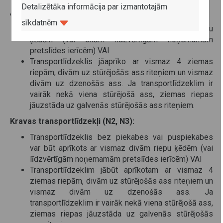
Detalizētāka informācija par izmantotajām
Autobusiem izvirzītās prasības (M2, M3):
sīkdatnēm
Transportlīdzeklis jāaprīko ar vismaz divām riepu
ķēdēm (vai citām līdzvērtīgām noņemamām
pretslīdes ierīcēm) VAI
Transportlīdzeklis jāaprīko ar vismaz 4 ziemas
riepām, divām uz stūrējošās ass riteņiem un vismaz
divām uz dzenošās ass. Ja transportlīdzeklim ir
vairāk nekā viena stūrējošā ass, ziemas riepas
jāuzstāda uz galvenās stūrējošās ass riteņiem.
Kravas transportlīdzekļi (N2, N3):
Transportlīdzeklis bez piekabes vai puspiekabes
var būt aprīkots ar vismaz divām riepu ķēdēm (vai
līdzvērtīgām noņemamām pretslīdes ierīcēm) VAI
Transportlīdzeklim jābūt aprīkotam ar vismaz 4
ziemas riepām, divām uz stūrējošās ass riteņiem un
vismaz divām uz dzenošās ass. Ja
transportlīdzeklim ir vairāk nekā viena stūrējošā ass,
ziemas riepas jāuzstāda uz galvenās stūrējošās