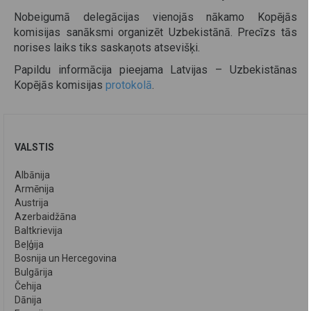
Nobeigumā delegācijas vienojās nākamo Kopējās
komisijas sanāksmi organizēt Uzbekistānā. Precīzs tās
norises laiks tiks saskaņots atsevišķi.
Papildu informācija pieejama Latvijas – Uzbekistānas
Kopējās komisijas
protokolā
.
VALSTIS
Albānija
Armēnija
Austrija
Azerbaidžāna
Baltkrievija
Beļģija
Bosnija un Hercegovina
Bulgārija
Čehija
Dānija