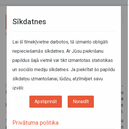
Pārlekt uz galveno saturu
Toggle
Sīkdatnes
naviga
Sākums
Informācija pārvadātājiem
Informācija par valstīm
Latvijas - Uzbekistānas Kopējās komisijas sanāksme
Lai šī tīmekļvietne darbotos, tā izmanto obligāti
nepieciešamās sīkdatnes. Ar Jūsu piekrišanu
Latvijas - Uzbekistānas Kopējās
papildus šajā vietnē var tikt izmantotas statistikas
komisijas sanāksme
un sociālo mediju sīkdatnes. Ja piekrītat šo papildu
sīkdatņu izmantošanai, lūdzu, atzīmējiet savu
14. septembris 2022
Saskaņā ar 1996. gada 23. maijā parakstīto Latvijas -
izvēli:
Uzbekistānas starpvaldību nolīgumu par automobiļu
starptautisko satiksmi, 2022. gada 18. augustā Rīgā notika
Apstiprināt
Noraidīt
kārtējā Latvijas - Uzbekistānas Kopējās komisijas
sanāksme par starptautisko autopārvadājumu jautājumiem.
Sanāksmes sākumā delegācijas apmainījās ar informāciju
Privātuma politika
par tirdzniecības un autopārvadājumu attīstību starp abām