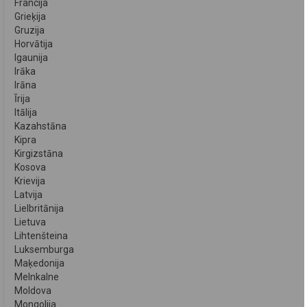
Francija
Grieķija
Gruzija
Horvātija
Igaunija
Irāka
Irāna
Īrija
Itālija
Kazahstāna
Kipra
Kirgizstāna
Kosova
Krievija
Latvija
Lielbritānija
Lietuva
Lihtenšteina
Luksemburga
Maķedonija
Melnkalne
Moldova
Mongolija