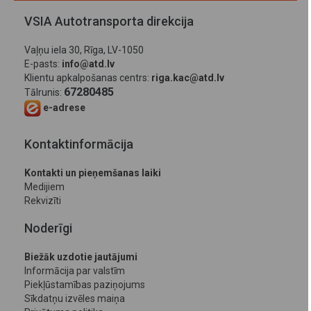
VSIA Autotransporta direkcija
Vaļņu iela 30, Rīga, LV-1050
E-pasts:
info@atd.lv
Klientu apkalpošanas centrs:
riga.kac@atd.lv
67280485
Tālrunis:
e-adrese
Kontaktinformācija
Kontakti un pieņemšanas laiki
Medijiem
Rekvizīti
Noderīgi
Biežāk uzdotie jautājumi
Informācija par valstīm
Piekļūstamības paziņojums
Sīkdatņu izvēles maiņa