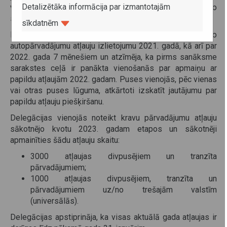
Detalizētāka informācija par izmantotajām
valstīm un apstiprināja gatavību atbalstīt un veicināt tālāko
starptautisko kravu autopārvadājumu attīstību.
sīkdatnēm
Delegācijas apmainījās ar informāciju par starptautisko
autopārvadājumu atļauju izlietojumu 2021. gadā, kā arī par
2022. gada 7 mēnešiem un atzīmēja, ka pirms sanāksme
sarakstes ceļā ir panākta vienošanās par apmaiņu ar
papildu atļaujām 2022. gadam. Puses vienojās, pēc vienas
vai otras puses lūguma, atkārtoti izskatīt jautājumu par
papildu atļauju piešķiršanu.
Delegācijas vienojās noteikt kravu pārvadājumu atļauju
sākotnējo kvotu 2023. gadam etapos un sākotnēji
apmainīties šādu atļauju skaitu:
3000 atļaujas divpusējiem un tranzīta
pārvadājumiem;
1000 atļaujas divpusējiem, tranzīta un
pārvadājumiem uz/no trešajām valstīm
(universālās).
Delegācijas apstiprināja, ka visas aktuālā gada atļaujas ir