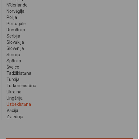
Nīderlande
Norvēģija
Polija
Portugāle
Rumānija
Serbija
Slovākija
Slovēnija
Somija
Spānija
Šveice
Tadžikistāna
Turcija
Turkmenistāna
Ukraina
Ungārija
Uzbekistāna
Vācija
Zviedrija