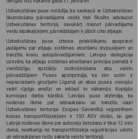
derīgas līdz nākamā gada 31. janvārim.
Uzbekistānas puse norādīja, ka saskaņā ar Uzbekistānas
likumdošanu pārvadājuma veids tiek fiksēts iebraucot
Uzbekistānas teritorijā, savukārt, mainot pārvadājuma
veidu atpakaļceļam, pārvadātājam ir jābūt citai atļaujai.
Uzbekistānas puse izteica priekšlikumu apspriest
jautājumu par atļauju sistēmas atcelšanu divpusējiem un
tranzīta kravu autopārvadājumiem. Latvijas delegācija
uzsvēra, ka atļauju sistēmas atcelšanas principa pamatā ir
vienlīdzīgu apstākļu nodrošināšana abu valstu
pārvadātājiem. Puses apstiprināja, ka šim solim ir
nepieciešami grozījumi Līgumā un abas puses vienojās
veikt rūpīgu analīzi un iekļaut to nākamās Kopējās
komisijas darba kārtībā. Latvijas puse atzīmēja, ka
nodevas likme par iebraukšanu un tranzītu cauri
Uzbekistānas teritorijai Eiropas Savienībā reģistrētiem
kravas transportlīdzekļiem ir 150 ASV dolāri, lai gan
Latvijā nodevas likme par autoceļu lietošanu ir tikai 12 eiro
dienā, neatkarīgi no transportlīdzekļa reģistrācijas valsts
un iebraukšanas reižu sakaita valsts teritorijā.