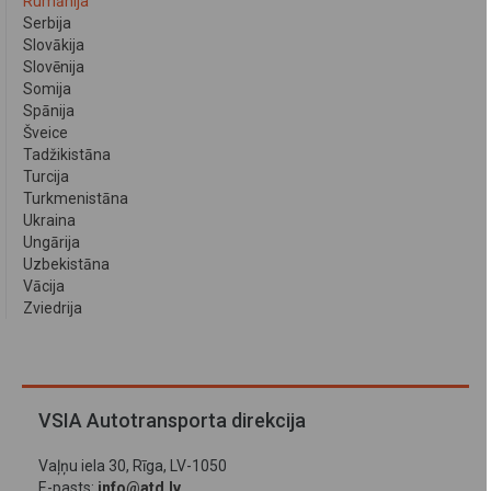
Rumānija
Serbija
Slovākija
Slovēnija
Somija
Spānija
Šveice
Tadžikistāna
Turcija
Turkmenistāna
Ukraina
Ungārija
Uzbekistāna
Vācija
Zviedrija
VSIA Autotransporta direkcija
Vaļņu iela 30, Rīga, LV-1050
E-pasts:
info@atd.lv