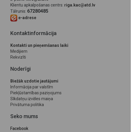
Klientu apkalpošanas centrs:
riga.kac@atd.lv
67280485
Tālrunis:
e-adrese
Kontaktinformācija
Kontakti un pieņemšanas laiki
Medijiem
Rekvizīti
Noderīgi
Biežāk uzdotie jautājumi
Informācija par valstīm
Piekļūstamības paziņojums
Sīkdatņu izvēles maiņa
Privātuma politika
Seko mums
Facebook