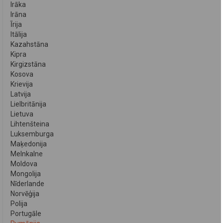
Irāka
Irāna
Īrija
Itālija
Kazahstāna
Kipra
Kirgizstāna
Kosova
Krievija
Latvija
Lielbritānija
Lietuva
Lihtenšteina
Luksemburga
Maķedonija
Melnkalne
Moldova
Mongolija
Nīderlande
Norvēģija
Polija
Portugāle