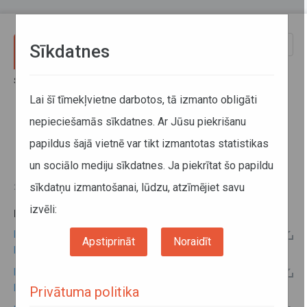
Pārlekt uz galveno saturu
Toggle
Sīkdatnes
naviga
Sākums
Informācija pārvadātājiem
Informācija par valstīm
Latvijas - Rumānijas kopējo komisiju protokoli
Lai šī tīmekļvietne darbotos, tā izmanto obligāti
nepieciešamās sīkdatnes. Ar Jūsu piekrišanu
Latvijas - Rumānijas kopējo
papildus šajā vietnē var tikt izmantotas statistikas
komisiju protokoli
un sociālo mediju sīkdatnes. Ja piekrītat šo papildu
sīkdatņu izmantošanai, lūdzu, atzīmējiet savu
21. maijs 2024
izvēli:
PAPILDU INFORMĀCIJA:
Latvijas - Rumānijas 2024.gada kopējās komisijas
Apstiprināt
Noraidīt
protokols
Latvijas - Rumānijas 2007.gada kopējās komisijas
protokols
Privātuma politika