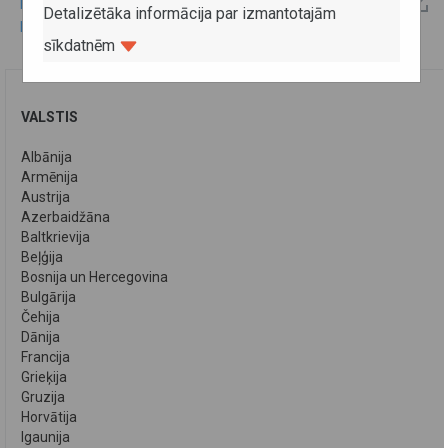
Latvijas - Rumānijas 2004.gada kopējās komisijas
Detalizētāka informācija par izmantotajām
protokols
sīkdatnēm
VALSTIS
Albānija
Armēnija
Austrija
Azerbaidžāna
Baltkrievija
Beļģija
Bosnija un Hercegovina
Bulgārija
Čehija
Dānija
Francija
Grieķija
Gruzija
Horvātija
Igaunija